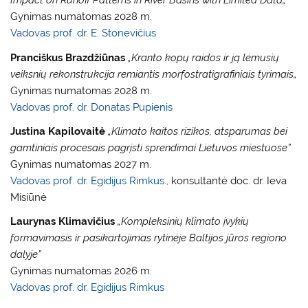
Impact on Runoff Patterns in River Basins with Limited Data
„
Gynimas numatomas 2028 m.
Vadovas prof. dr. E. Stonevičius
Pranciškus Brazdžiūnas
„
Kranto kopų raidos ir ją lėmusių
veiksnių rekonstrukcija remiantis morfostratigrafiniais tyrimais
„
Gynimas numatomas 2028 m.
Vadovas prof. dr. Donatas Pupienis
Justina Kapilovaitė
„Klimato kaitos rizikos, atsparumas bei
gamtiniais procesais pagrįsti sprendimai Lietuvos miestuose”
Gynimas numatomas 2027 m.
Vadovas prof. dr. Egidijus Rimkus.,
konsultantė doc. dr. Ieva
Misiūnė
Laurynas Klimavičius
„Kompleksinių klimato įvykių
formavimasis ir pasikartojimas rytinėje Baltijos jūros regiono
dalyje”
Gynimas numatomas 2026 m.
Vadovas prof. dr. Egidijus Rimkus