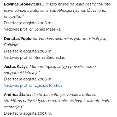
Edvinas Stonevičius
„Klimato kaitos poveikio nestratifikuoto
ežero vandens balansui ir eutrofikacijai tyrimas (Žuvinto ež.
pavyzdžiu)”
Disertacija apginta 2008 m.
Vadovas prof. dr. Jonas Mažeika
Donatas Pupienis
„Vandens dinamikos ypatumai Pietryčių
Baltijoje”
Disertacija apginta 2008 m.
Vadovas prof. dr. Rimas Žaromskis
Justas Kažys
„Meteorologinių sąlygų poveikis eismo
saugumui Lietuvoje”
Disertacija apginta 2006 m.
Vadovas prof. dr. Egidijus Rimkus
Andrius Štaras
„Lietuvos teritorijos vandens balanso
struktūros pokyčių tyrimas remiantis skirtingais klimato kaitos
scenarijais”
Disertacija apginta 2005 m.