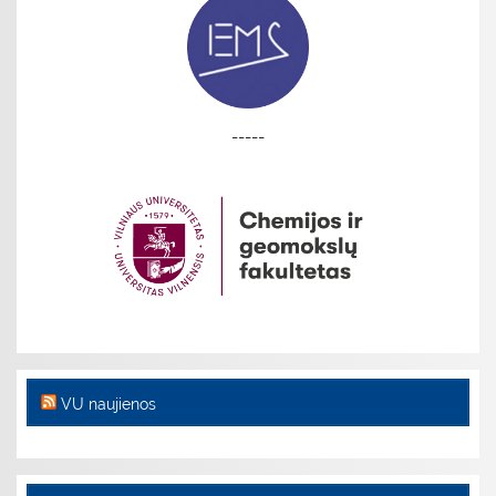
-----
VU naujienos