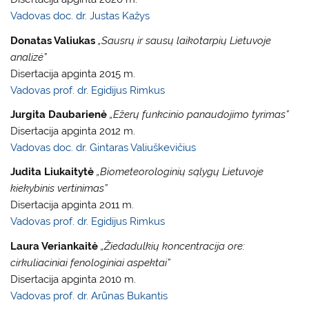
Vadovas doc. dr. Justas Kažys
Donatas Valiukas
„Sausrų ir sausų laikotarpių Lietuvoje
analizė”
Disertacija apginta 2015 m.
Vadovas prof. dr. Egidijus Rimkus
Jurgita Daubarienė
„Ežerų funkcinio panaudojimo tyrimas”
Disertacija apginta 2012 m.
Vadovas doc. dr. Gintaras Valiuškevičius
Judita Liukaitytė
„Biometeorologinių sąlygų Lietuvoje
kiekybinis vertinimas”
Disertacija apginta 2011 m.
Vadovas prof. dr. Egidijus Rimkus
Laura Veriankaitė
„Žiedadulkių koncentracija ore:
cirkuliaciniai fenologiniai aspektai”
Disertacija apginta 2010 m.
Vadovas prof. dr. Arūnas Bukantis