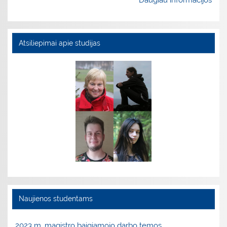
Daugiau informacijos
Atsiliepimai apie studijas
Naujienos studentams
2023 m. magistro baigiamojo darbo temos