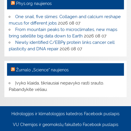
Phys.org naujienos
One snail, five slimes: Collagen and calcium reshape
mucus for different jobs
2026 08 07
From mountain peaks to microclimates, new maps
bring satellite big data down to Earth
2026 08 07
Newly identified C/EBPγ protein links cancer cell
plasticity and DNA repair
2026 08 07
Žurnalo „Science” naujienos
Įvyko klaida, tikriausiai nepavyko rasti srauto.
Pabandykite vėliau.
Hidrologijos ir klimatologijos katedros Facebook puslapis
VU Chemijos ir geomokslų fakulteto Facebook puslapis