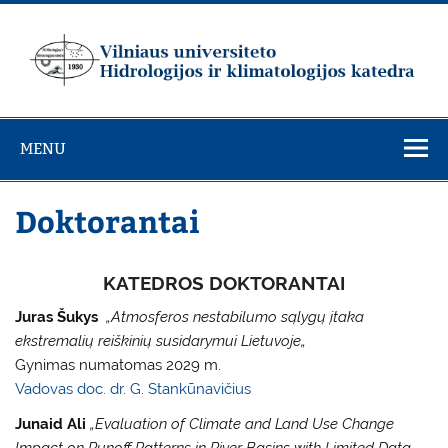
Skip
to
content
Vilniaus
universiteto
MENU
Hidrologijos ir
klimatologijos
Doktorantai
katedra
KATEDROS DOKTORANTAI
Juras Šukys
„
Atmosferos nestabilumo sąlygų įtaka
ekstremalių reiškinių susidarymui Lietuvoje
„
Gynimas numatomas 2029 m.
Vadovas doc. dr. G. Stankūnavičius
Junaid Ali
„
Evaluation of Climate and Land Use Change