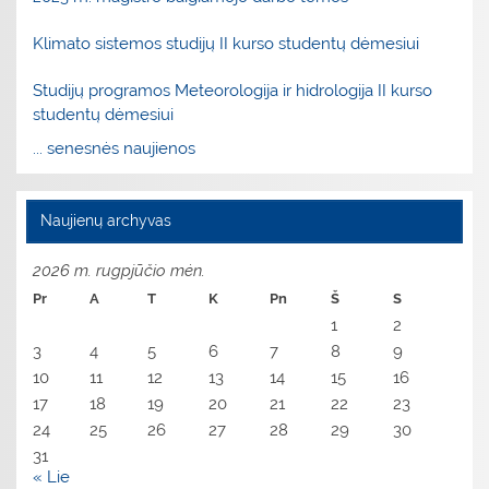
Klimato sistemos studijų II kurso studentų dėmesiui
Studijų programos Meteorologija ir hidrologija II kurso
studentų dėmesiui
... senesnės naujienos
Naujienų archyvas
2026 m. rugpjūčio mėn.
Pr
A
T
K
Pn
Š
S
1
2
3
4
5
6
7
8
9
10
11
12
13
14
15
16
17
18
19
20
21
22
23
24
25
26
27
28
29
30
31
« Lie