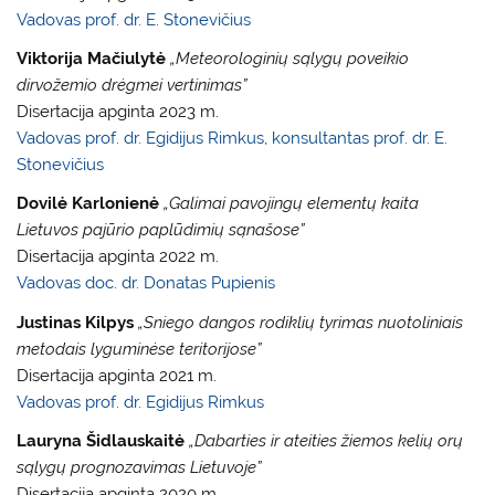
Vadovas prof. dr. E. Stonevičius
Viktorija Mačiulytė
„Meteorologinių sąlygų poveikio
dirvožemio drėgmei vertinimas”
Disertacija apginta 2023 m.
Vadovas prof. dr. Egidijus Rimkus
,
konsultantas prof. dr. E.
Stonevičius
Dovilė Karlonienė
„Galimai pavojingų elementų kaita
Lietuvos pajūrio paplūdimių sąnašose”
Disertacija apginta 2022 m.
Vadovas doc. dr. Donatas Pupienis
Justinas Kilpys
„Sniego dangos rodiklių tyrimas nuotoliniais
metodais lyguminėse teritorijose”
Disertacija apginta 2021 m.
Vadovas prof. dr. Egidijus Rimkus
Lauryna Šidlauskaitė
„Dabarties ir ateities žiemos kelių orų
sąlygų prognozavimas Lietuvoje”
Disertacija apginta 2020 m.