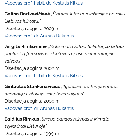
Vadovas prof. habil. dr. Kęstutis Kilkus
Galina Bartkevičienė
„Šiaurės Atlanto osciliacijos poveikis
Lietuvos klimatui”
Disertacija apginta 2003 m.
Vadovas prof. dr. Arūnas Bukantis
Jurgita Rimkuvienė
„Maksimalių šiltojo laikotarpio lietaus
poplūdžių formavimosi Lietuvos upėse meteorologinės
sąlygos”
Disertacija apginta 2002 m.
Vadovas prof. habil. dr. Kęstutis Kilkus
Gintautas Stankūnavičius
„Ilgalaikių oro temperatūros
anomalijų Lietuvoje sinoptinės sąlygos”
Disertacija apginta 2000 m.
Vadovas prof. dr. Arūnas Bukantis
Egidijus Rimkus
„Sniego dangos režimas ir klimato
svyravimai Lietuvoje”
Disertacija apginta 1999 m.