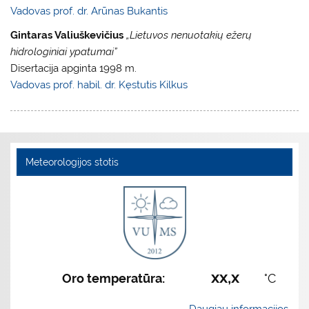
Vadovas prof. dr. Arūnas Bukantis
Gintaras Valiuškevičius
„Lietuvos nenuotakių ežerų
hidrologiniai ypatumai”
Disertacija apginta 1998 m.
Vadovas prof. habil. dr. Kęstutis Kilkus
Meteorologijos stotis
xx,x
Oro temperatūra:
°C