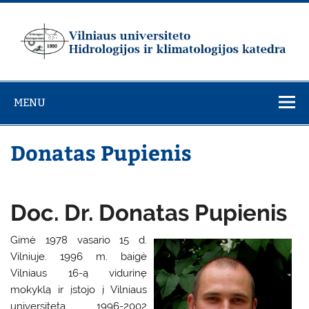
Skip
to
content
Vilniaus
universiteto
MENU
Hidrologijos ir
klimatologijos
Donatas Pupienis
katedra
Doc. Dr. Donatas Pupienis
Gimė 1978 vasario 15 d.
Vilniuje. 1996 m. baigė
Vilniaus 16-ą vidurinę
mokyklą ir įstojo į Vilniaus
universitetą. 1996-2002