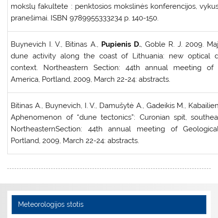
mokslų fakultete : penktosios mokslinės konferencijos, vykus
pranešimai. ISBN 9789955333234 p. 140-150.
Buynevich I. V., Bitinas A.,
Pupienis D.
, Goble R. J. 2009. M
dune activity along the coast of Lithuania: new optical d
context. Northeastern Section: 44th annual meeting of 
America, Portland, 2009, March 22-24: abstracts.
Bitinas A., Buynevich, I. V., Damušytė A., Gadeikis M., Kabailie
Aphenomenon of “dune tectonics”: Curonian spit, southeas
NortheasternSection: 44th annual meeting of Geologica
Portland, 2009, March 22-24: abstracts.
Meteorologijos stotis