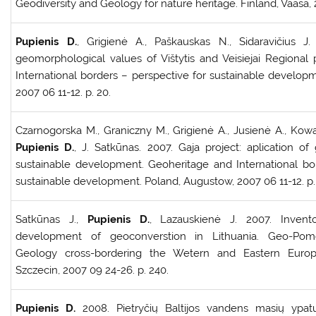
Geodiversity and Geology for nature heritage. Finland, Vaasa, 
Pupienis D.
, Grigienė A., Paškauskas N., Sidaravičius J
geomorphological values of Vištytis and Veisiejai Regional
International borders – perspective for sustainable develop
2007 06 11-12. p. 20.
Czarnogorska M., Graniczny M., Grigienė A., Jusienė A., Kowa
Pupienis D.
, J. Satkūnas. 2007. Gaja project: aplication of
sustainable development. Geoheritage and International bo
sustainable development. Poland, Augustow, 2007 06 11-12. p.
Satkūnas J.,
Pupienis D.
, Lazauskienė J. 2007. Inven
development of geoconverstion in Lithuania. Geo-Pome
Geology cross-bordering the Wetern and Eastern Europ
Szczecin, 2007 09 24-26. p. 240.
Pupienis D.
2008. Pietryčių Baltijos vandens masių ypa