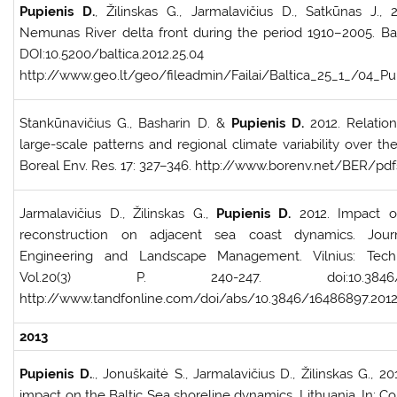
Pupienis D.
, Žilinskas G., Jarmalavičius D., Satkūnas J.,
Nemunas River delta front during the period 1910–2005. Balt
DOI:10.5200/baltica.2012.25.04
http://www.geo.lt/geo/fileadmin/Failai/Baltica_25_1_/04_Pup
Stankūnavičius G., Basharin D. &
Pupienis D.
2012. Relatio
large-scale patterns and regional climate variability over th
Boreal Env. Res. 17: 327–346. http://www.borenv.net/BER/pdf
Jarmalavičius D., Žilinskas G.,
Pupienis D.
2012. Impact of
reconstruction on adjacent sea coast dynamics. Jour
Engineering and Landscape Management. Vilnius: Tech
Vol.20(3) P. 240-247. doi:10.3846/16486
http://www.tandfonline.com/doi/abs/10.3846/16486897.201
2013
Pupienis D.
., Jonuškaitė S., Jarmalavičius D., Žilinskas G., 20
impact on the Baltic Sea shoreline dynamics, Lithuania. In: Con