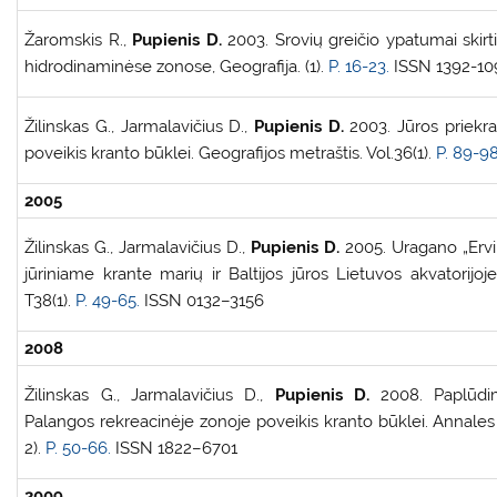
Žaromskis R.,
Pupienis D.
2003. Srovių greičio ypatumai skirti
hidrodinaminėse zonose, Geografija. (1).
P. 16-23.
ISSN 1392-10
Žilinskas G., Jarmalavičius D.,
Pupienis D.
2003. Jūros priekr
poveikis kranto būklei. Geografijos metraštis. Vol.36(1).
P. 89-98
2005
Žilinskas G., Jarmalavičius D.,
Pupienis D.
2005. Uragano „Ervin
jūriniame krante marių ir Baltijos jūros Lietuvos akvatorijoje
T38(1).
P. 49-65.
ISSN 0132–3156
2008
Žilinskas G., Jarmalavičius D.,
Pupienis D.
2008. Paplūdi
Palangos rekreacinėje zonoje poveikis kranto būklei. Annales
2).
P. 50-66.
ISSN 1822–6701
2009