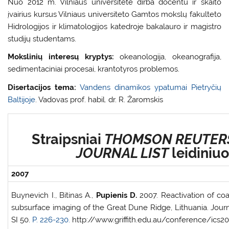
Nuo 2012 m. Vilniaus universitete dirba docentu ir skaito
įvairius kursus Vilniaus universiteto Gamtos mokslų fakulteto
Hidrologijos ir klimatologijos katedroje bakalauro ir magistro
studijų studentams.
Mokslinių interesų kryptys:
okeanologija, okeanografija,
sedimentaciniai procesai, krantotyros problemos.
Disertacijos tema:
Vandens dinamikos ypatumai Pietryčių
Baltijoje
. Vadovas prof. habil. dr. R. Žaromskis
Straipsniai
THOMSON REUTER
JOURNAL LIST
leidiniuo
2007
Buynevich I., Bitinas A.,
Pupienis D.
2007. Reactivation of co
subsurface imaging of the Great Dune Ridge, Lithuania. Journ
SI 50.
P. 226-230.
http://www.griffith.edu.au/conference/ics2