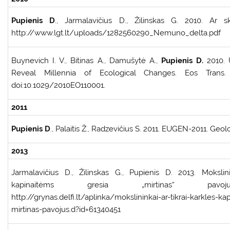
Pupienis D
., Jarmalavičius D., Žilinskas G. 2010. Ar
http://www.lgt.lt/uploads/1282560290_Nemuno_delta.pdf
Buynevich I. V., Bitinas A., Damušytė A.,
Pupienis D.
2010. 
Reveal Millennia of Ecological Changes. Eos Trans. 
doi:10.1029/2010EO110001.
2011
Pupienis D
., Palaitis Ž., Radzevičius S. 2011. EUGEN-2011. Geolog
2013
Jarmalavičius D., Žilinskas G., Pupienis D. 2013. Mokslini
kapinaitėms gresia „mirtinas“ pavoju
http://grynas.delfi.lt/aplinka/mokslininkai-ar-tikrai-karkles-k
mirtinas-pavojus.d?id=61340451