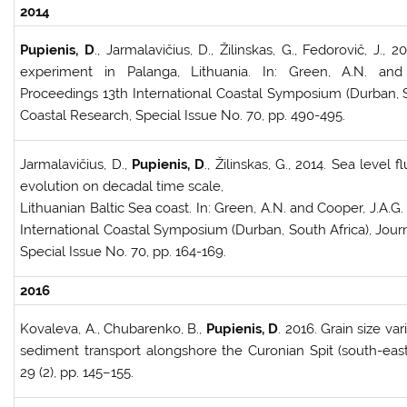
2014
Pupienis, D
., Jarmalavičius, D., Žilinskas, G., Fedorovič, J.
experiment in Palanga, Lithuania. In: Green, A.N. and C
Proceedings 13th International Coastal Symposium (Durban, So
Coastal Research, Special Issue No. 70, pp. 490-495.
Jarmalavičius, D.,
Pupienis, D
., Žilinskas, G., 2014. Sea level 
evolution on decadal time scale,
Lithuanian Baltic Sea coast. In: Green, A.N. and Cooper, J.A.G.
International Coastal Symposium (Durban, South Africa), Jour
Special Issue No. 70, pp. 164-169.
2016
Kovaleva, A., Chubarenko, B.,
Pupienis, D
. 2016. Grain size var
sediment transport alongshore the Curonian Spit (south-easte
29 (2), pp. 145–155.