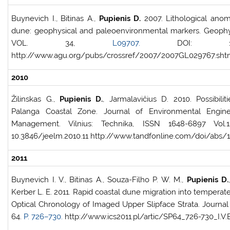
Buynevich I., Bitinas A.,
Pupienis D.
2007. Lithological anoma
dune: geophysical and paleoenvironmental markers. Geophys
VOL. 34,
L09707.
DOI: 10.1029
http://www.agu.org/pubs/crossref/2007/2007GL029767.sht
2010
Žilinskas G.,
Pupienis D.
, Jarmalavičius D. 2010. Possibili
Palanga Coastal Zone. Journal of Environmental Engin
Management. Vilnius: Technika, ISSN 1648-6897 Vol.
10.3846/jeelm.2010.11 http://www.tandfonline.com/doi/abs/1
2011
Buynevich I. V., Bitinas A., Souza-Filho P. W. M.,
Pupienis D.
Kerber L. E. 2011. Rapid coastal dune migration into temperate
Optical Chronology of Imaged Upper Slipface Strata. Journal 
64.
P. 726–730.
http://www.ics2011.pl/artic/SP64_726-730_I.V.