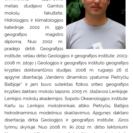
metais studijavo Gamtos
mokslų fakultete,
Hidrologijos ir klimatologijos
katedroje. 2002 m. įgijo
geografijos magistro
diplomą. Nuo 2002 m.
pradėjo dirbti Geografijos
institute, vėliau dirbo Geologijos ir geografijos institute. 2003-
2008 m. įstojo į Geologijos ir geografijos instituto geografijos
krypties doktorantūros studijas. 2008 m. rugsėjo 26 d.
apgynė disertaciją „Vandens dinamikos ypatumai Pietryčių
Baltijoje“ ir jam buvo suteiktas fizikos srities geografijos
krypties daktaro mokslo laipsnis. 2005 m. stažavosi Lenkijoje,
Lenkijos mokslų akademijos, Sopoto Okeanologijos institute.
Kartu su Lenkijos mokslininkais atliko Pietryčių Baltijos
hidrodinaminius modelinius skaičiavimus. Apgynęs daktaro
disertaciją dirba Geologijos ir geografijos institute, Jūros
tyrimų skyriuje. Nuo 2008 m. iki 2012 m. dirbo lektoriumi.