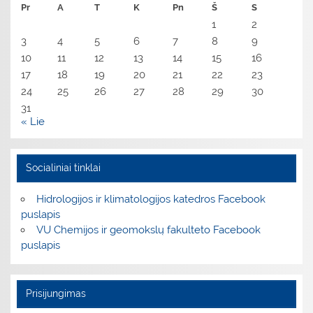
Pr
A
T
K
Pn
Š
S
1
2
3
4
5
6
7
8
9
10
11
12
13
14
15
16
17
18
19
20
21
22
23
24
25
26
27
28
29
30
31
« Lie
Socialiniai tinklai
Hidrologijos ir klimatologijos katedros Facebook
puslapis
VU Chemijos ir geomokslų fakulteto Facebook
puslapis
Prisijungimas