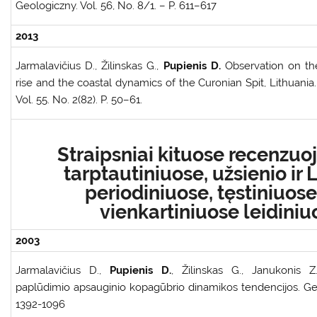
Geologiczny. Vol. 56, No. 8/1. – P. 611–617
2013
Jarmalavičius D., Žilinskas G.,
Pupienis D.
Observation on the
rise and the coastal dynamics of the Curonian Spit, Lithuania. 
Vol. 55. No. 2(82). P. 50–61.
Straipsniai kituose recenzu
tarptautiniuose, užsienio ir 
periodiniuose, tęstiniuos
vienkartiniuose leidiniu
2003
Jarmalavičius D.,
Pupienis D.
, Žilinskas G., Janukonis Z
paplūdimio apsauginio kopagūbrio dinamikos tendencijos. Geog
1392-1096