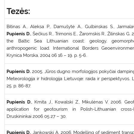
Tezės:
Bitinas A., Aleksa P., Damušytė A., Gulbinskas S., Jarmalav
Pupienis D.
, Šečkus R., Trimonis E., Žaromskis R., Žilinskas G. 
the Baltic Sea Lithuanian coast: geology, geomorp
anthropogenic load. International Borders Geoenvironmen
Krynica Morska, 2004 06 16 – 19. p. 5-6.
Pupienis D.
2005. Jūros dugno morfologijos pokyčiai damping
Meteorologija ir hidrologija Lietuvoje: raida ir perspektyvos. 
25. p. 86-87.
Pupienis D.
, Kmita J., Kowalski Z., Mikulėnas V. 2006. Ge
application for geotourism in Polish-Lithuanian cross-
Druskininkai 2006 05 27 – 30.
Pupienis D.
, Jankowski A. 2006. Modelling of sediment transp