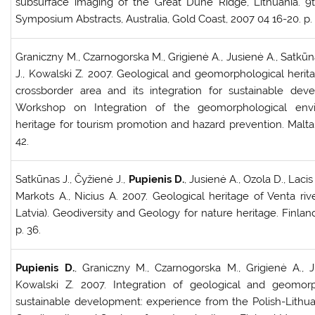
subsurface imaging of the Great Dune Ridge, Lithuania. 9t
Symposium Abstracts, Australia, Gold Coast, 2007 04 16-20. p. 
Graniczny M., Czarnogorska M., Grigienė A., Jusienė A., Satkūna
J., Kowalski Z. 2007. Geological and geomorphological herita
crossborder area and its integration for sustainable deve
Workshop on Integration of the geomorphological envi
heritage for tourism promotion and hazard prevention. Malta,
42.
Satkūnas J., Čyžienė J.,
Pupienis D.
, Jusienė A., Ozola D., Lacis 
Markots A., Nicius A. 2007. Geological heritage of Venta riv
Latvia). Geodiversity and Geology for nature heritage. Finlan
p. 36.
Pupienis D.
, Graniczny M., Czarnogorska M., Grigienė A., J
Kowalski Z. 2007. Integration of geological and geomorp
sustainable development: experience from the Polish-Lithua