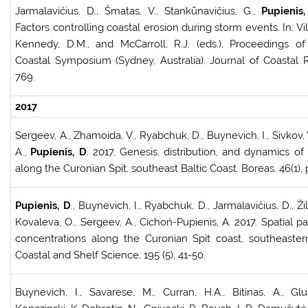
Jarmalavičius, D., Šmatas, V., Stankūnavičius, G.,
Pupienis
Factors controlling coastal erosion during storm events. In: Vil
Kennedy, D.M., and McCarroll, R.J. (eds.), Proceedings of
Coastal Symposium (Sydney, Australia). Journal of Coastal R
769.
2017
Sergeev, A., Zhamoida, V., Ryabchuk, D., Buynevich, I., Sivkov, V
A.,
Pupienis, D
. 2017. Genesis, distribution, and dynamics o
along the Curonian Spit, southeast Baltic Coast. Boreas. 46(1),
Pupienis, D
., Buynevich, I., Ryabchuk, D., Jarmalavičius, D., Žil
Kovaleva, O., Sergeev, A., Cichoń-Pupienis, A. 2017. Spatial p
concentrations along the Curonian Spit coast, southeastern
Coastal and Shelf Science, 195 (5), 41-50.
Buynevich, I., Savarese, M., Curran, H.A., Bitinas, A., G