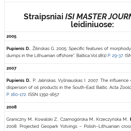
Straipsniai
ISI MASTER JOUR
leidiniuose:
2005
Pupienis D.
, Žilinskas G. 2005. Specific features of morphod
dumps in the Lithuanian offshore”. Baltica Vol.18(1)
P. 29-37.
IS
2007
Pupienis D.
, P. Jalinskas, Vyšniauskas I. 2007. The influence
dispersion of oil products in the South-East Baltic. Acta Zoolog
P. 160-172.
ISSN 1392-1657
2008
Graniczny M., Kowalski Z., Czarnogórska M., Krzeczyńska M.,
2008. Projected Geopark Yotvings – Polish–Lithuanian cros