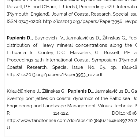
Russell, P.E. and O’Hare, T.J. (eds.), Proceedings 12th Interna
(Plymouth, England), Journal of Coastal Research, Special Issu
ISSN 0749-0208. http://ics2013.org/papers/Paper3956_rev.pd
Pupienis D.
., Buynevich I.V., Jarmalavičius D., Žilinskas G., Fe
distribution of Heavy mineral concentrations along the 
Lithuania In: Conley, D.C., Masselink, G., Russell, P.E. a
Proceedings 12th International Coastal Symposium (Plymout
Coastal Research, Special Issue No. 65, pp. 1844-1
http://ics2013.org/papers/Paper3953_rev.pdf
Kriaučiūnienė J., Žilinskas G.,
Pupienis D.
., Jarmalavičius D., Ga
Šventoji port jetties on coastal dynamics of the Baltic sea. 
Engineering and Landscape Management. Vilnius: Technika, I
P. 114-122. DOI:10.3846/1648689
http://www.tandfonline.com/doi/abs/10.3846/16486897.20
U