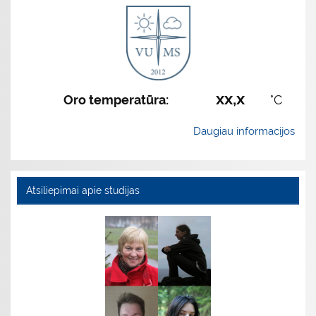
xx,x
Oro temperatūra:
°C
Daugiau informacijos
Atsiliepimai apie studijas