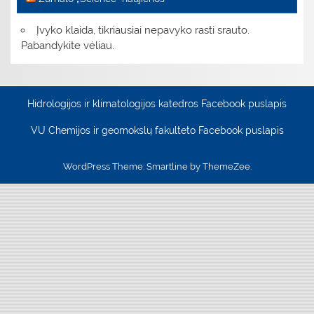
Įvyko klaida, tikriausiai nepavyko rasti srauto.
Pabandykite vėliau.
Hidrologijos ir klimatologijos katedros Facebook puslapis
VU Chemijos ir geomokslų fakulteto Facebook puslapis
WordPress Theme: Smartline by ThemeZee.