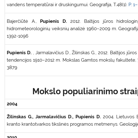
vandens temperatūrai ir druskingumui. Geografija, T.48(1).
P. 1–
Bajerčiūtė A.,
Pupienis D.
2012. Baltijos jūros hidrolog
hidrometeorologinių veiksnių analizė 1960–2009 m. Geografija,
1392-1096
Pupienis D.
, Jarmalavičius D., Žilinskas G., 2012. Baltijos jūro
tendencijos 1910–2012 m. Mokslas Gamtos mokslų fakultete, 
3879
Mokslo populiarinimo strai
2004
Žilinskas G., Jarmalavičius D.,
Pupienis D.
2004. Lietuvos B
kranto krantotvarkos tikslinės programos metmenys. Geologijos 
2010