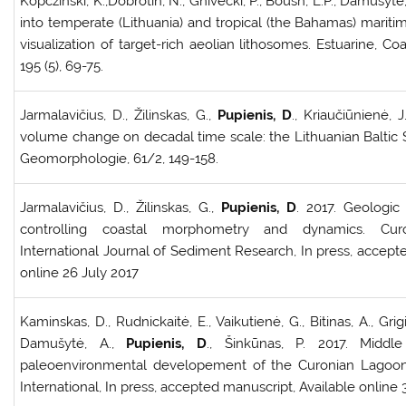
Kopczinski, K.,Dobrotin, N., Gnivecki, P., Boush, L.P., Damušytė
into temperate (Lithuania) and tropical (the Bahamas) mariti
visualization of target-rich aeolian lithosomes. Estuarine, Co
195 (5), 69-75.
Jarmalavičius, D., Žilinskas, G.,
Pupienis, D
., Kriaučiūnienė, 
volume change on decadal time scale: the Lithuanian Baltic Se
Geomorphologie, 61/2, 149-158.
Jarmalavičius, D., Žilinskas, G.,
Pupienis, D
. 2017. Geologic
controlling coastal morphometry and dynamics. Curon
International Journal of Sediment Research, In press, accept
online 26 July 2017
Kaminskas, D., Rudnickaitė, E., Vaikutienė, G., Bitinas, A., Grig
Damušytė, A.,
Pupienis, D
., Šinkūnas, P. 2017. Midd
paleoenvironmental developement of the Curonian Lagoon,
International, In press, accepted manuscript, Available onlin