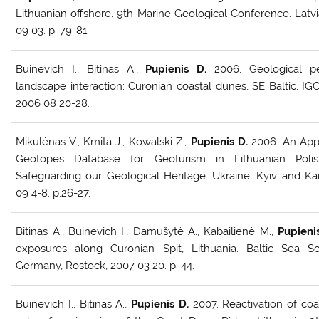
Lithuanian offshore. 9th Marine Geological Conference. Latvi
09 03. p. 79-81.
Buinevich I., Bitinas A.,
Pupienis D.
2006. Geological p
landscape interaction: Curonian coastal dunes, SE Baltic. IG
2006 08 20-28.
Mikulėnas V., Kmita J., Kowalski Z.,
Pupienis D.
2006. An Appli
Geotopes Database for Geoturism in Lithuanian Polis
Safeguarding our Geological Heritage. Ukraine, Kyiv and Ka
09 4-8. p.26-27.
Bitinas A., Buinevich I., Damušytė A., Kabailienė M.,
Pupieni
exposures along Curonian Spit, Lithuania. Baltic Sea S
Germany, Rostock, 2007 03 20. p. 44.
Buinevich I., Bitinas A.,
Pupienis D.
2007. Reactivation of co