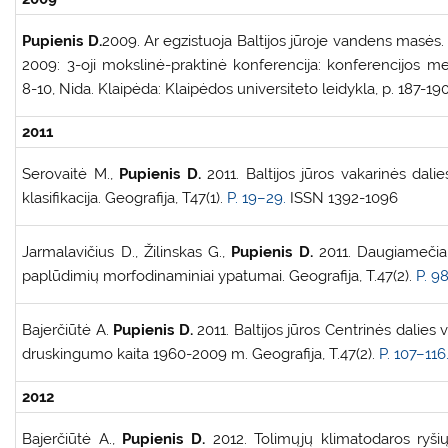
Pupienis D.
2009. Ar egzistuoja Baltijos jūroje vandens masės. 
2009: 3-oji mokslinė-praktinė konferencija: konferencijos m
8-10, Nida. Klaipėda: Klaipėdos universiteto leidykla, p. 187-190
2011
Serovaitė M.,
Pupienis D.
2011. Baltijos jūros vakarinės dali
klasifikacija. Geografija, T47(1).
P. 19–29.
ISSN 1392-1096
Jarmalavičius D., Žilinskas G.,
Pupienis D.
2011. Daugiamečiai
paplūdimių morfodinaminiai ypatumai. Geografija, T.47(2).
P. 9
Bajerčiūtė A.
Pupienis D.
2011. Baltijos jūros Centrinės dalies
druskingumo kaita 1960-2009 m. Geografija, T.47(2).
P. 107–116
2012
Bajerčiūtė A.,
Pupienis D.
2012. Tolimųjų klimatodaros ryšių