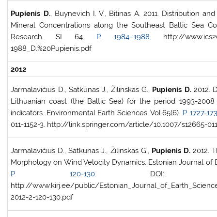
Pupienis D.
, Buynevich I. V., Bitinas A. 2011. Distribution a
Mineral Concentrations along the Southeast Baltic Sea Coa
Research. SI 64.
P. 1984–1988.
http://www.ics201
1988_D.%20Pupienis.pdf
2012
Jarmalavičius D., Satkūnas J., Žilinskas G.,
Pupienis D.
2012. 
Lithuanian coast (the Baltic Sea) for the period 1993-200
indicators. Environmental Earth Sciences. Vol.65(6).
P. 1727-17
011-1152-3. http://link.springer.com/article/10.1007/s12665-01
Jarmalavičius D., Satkūnas J., Žilinskas G.,
Pupienis D.
2012. T
Morphology on Wind Velocity Dynamics. Estonian Journal of Ea
P. 120-130.
DOI: 10.3176/eart
http://www.kirj.ee/public/Estonian_Journal_of_Earth_Scienc
2012-2-120-130.pdf