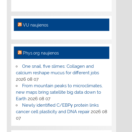
VU naujienos
Phys.org naujienos
One snail, five slimes: Collagen and
calcium reshape mucus for different jobs
2026 08 07
From mountain peaks to microclimates,
new maps bring satellite big data down to
Earth
2026 08 07
Newly identified C/EBPγ protein links
cancer cell plasticity and DNA repair
2026 08
07