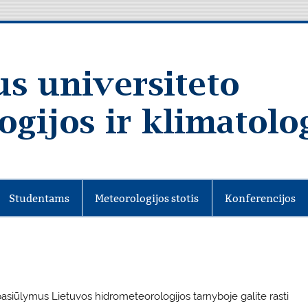
Studentams
Meteorologijos stotis
Konferencijos
pasiūlymus Lietuvos hidrometeorologijos tarnyboje galite rasti