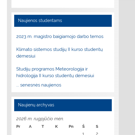
Naujienos studentams
2023 m. magistro baigiamojo darbo temos
Klimato sistemos studijų II kurso studentų
dėmesiui
Studijų programos Meteorologija ir
hidrologija II kurso studentų dėmesiui
... senesnės naujienos
Naujienų archyvas
2026 m. rugpjūčio mėn.
Pr
A
T
K
Pn
Š
S
1
2