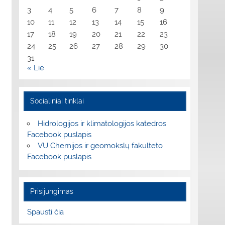
3
4
5
6
7
8
9
10
11
12
13
14
15
16
17
18
19
20
21
22
23
24
25
26
27
28
29
30
31
« Lie
Socialiniai tinklai
Hidrologijos ir klimatologijos katedros
Facebook puslapis
VU Chemijos ir geomokslų fakulteto
Facebook puslapis
Prisijungimas
Spausti čia