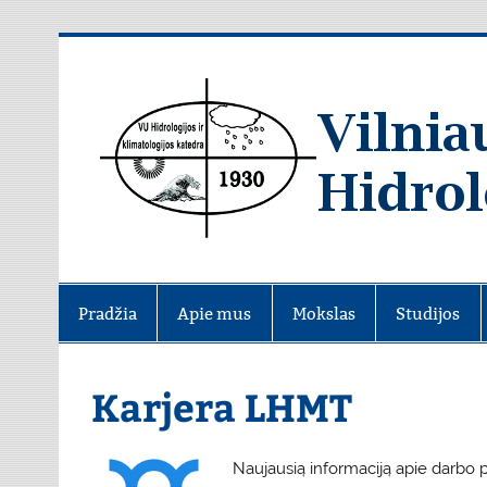
Skip
to
content
Pradžia
Apie mus
Mokslas
Studijos
Karjera LHMT
Naujausią informaciją apie darbo 