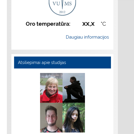
xx,x
Oro temperatūra:
°C
Daugiau informacijos
Atsiliepimai apie studijas