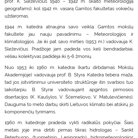
prof. K. Sleževičius 1940 – 1942 m. skaito meteorologiją
geografams); kol 1942 m. vasarą Gamtos fakultetas vokiečių
uždaromas.
1944 m. katedra atnaujina savo veiklą Gamtos mokslų
fakultete jau nauju pavadinimu – Meteorologijos ir
klimatologijos. Jai iki pat savo mirties (1953 m.) vadovauja K.
Sleževičius. Pradžioje jam padeda vos keli bendradarbiai,
vėliau kolektyvas padidėja iki 5-6 žmonių.
Nuo 1953 iki 1960 m. katedrai (kartu dirbdamas Mokslų
Akademijoje) vadovauja prof. B. Styra. Katedra tebėra maža,
tad jos įsitvirtinimui universiteto struktūroje itin svarbios tuo
laikotarpiu B. Styrai vadovaujant apgintos pirmosios
disertacijos (K. Kaušylos, V. Ščemeliovo, V. Matulevičienės).
Dauguma to meto darbų skirti Lietuvos klimato bei atskirų jo
komponenčių tyrimams.
1960 m. katedroje pradeda vykti radikalūs pokyčiai. Šiais
metais joje ima dirbti pirmas tikras hidrologas – Sankt
Peterburgo (tuometinio Leningrado) hidrometeorologijos