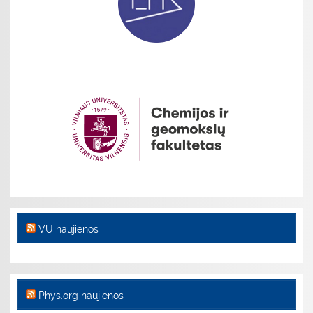
-----
VU naujienos
Phys.org naujienos