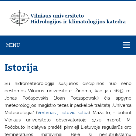
Skip
to
content
Vilniaus
universiteto
MENU
Hidrologijos ir
klimatologijos
Istorija
katedra
Su hidrometeorologija susijusios disciplinos nuo seno
dėstomos Vilniaus universitete. Žinoma, kad jau 1643 m.
Jonas Počapovskis (Joan Poczapowski) čia apgynė
meteorologijos magistro tezes ir paskelbė traktatą „Universa
Meteorologia” (
Vertimas į lietuvių kalbą
). Maža to, – būtent
Vilniaus universiteto observatorijoje 1770 m.prof. M.
Počobuto iniciatyva pradėti pirmieji Lietuvoje reguliarūs oro
temperatūros matavimai. Beje, ši nenutrūkstamų