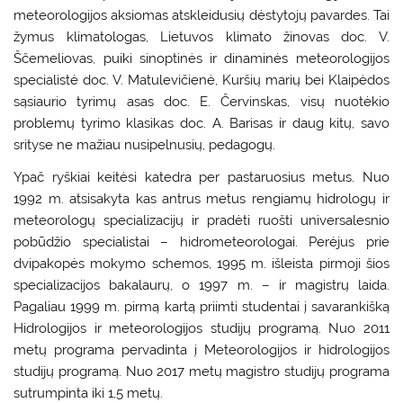
meteorologijos aksiomas atskleidusių dėstytojų pavardes. Tai
žymus klimatologas, Lietuvos klimato žinovas doc. V.
Ščemeliovas, puiki sinoptinės ir dinaminės meteorologijos
specialistė doc. V. Matulevičienė, Kuršių marių bei Klaipėdos
sąsiaurio tyrimų asas doc. E. Červinskas, visų nuotėkio
problemų tyrimo klasikas doc. A. Barisas ir daug kitų, savo
srityse ne mažiau nusipelnusių, pedagogų.
Ypač ryškiai keitėsi katedra per pastaruosius metus. Nuo
1992 m. atsisakyta kas antrus metus rengiamų hidrologų ir
meteorologų specializacijų ir pradėti ruošti universalesnio
pobūdžio specialistai – hidrometeorologai. Perėjus prie
dvipakopės mokymo schemos, 1995 m. išleista pirmoji šios
specializacijos bakalaurų, o 1997 m. – ir magistrų laida.
Pagaliau 1999 m. pirmą kartą priimti studentai į savarankišką
Hidrologijos ir meteorologijos studijų programą. Nuo 2011
metų programa pervadinta į Meteorologijos ir hidrologijos
studijų programą. Nuo 2017 metų magistro studijų programa
sutrumpinta iki 1,5 metų.