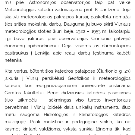
m.) prie Astronomijos observatorijos taip pat veikė
Meteorologijos katedra vadovaujama prof. K. Jantzeno. Joje
skaityti meteorologijos pakraipos kursai, paskelbta nemažai
šios srities mokslinių darbų. Dauguma jų buvo skirti Vilniaus
meteorologijos stoties (kuri, beje, 1922 – 1953 m. laikotarpiu
irgi buvo įsikūrusi prie observatorijos Čiurlionio gatvėje)
duomenų apibendrinimui. Deja, visiems jos darbuotojams
pasitraukus į Lenkiją, apie realų darbų tęstinumą kalbėti
netenka.
Kita vertus, būtent šios katedros patalpose (Čiurlionio g. 23)
įsikuria į Vilnių persikėlusi Geofizikos ir meteorologijos
katedra, kuri reorganizuojamame universitete priskiriama
Gamtos fakultetui. Bene didžiausias katedros pasiekimas
šiuo laikmečiu – sėkmingas viso turėto inventoriaus
pervežimas į Vilnių (didelė dalis unikalių instrumentų šiuo
metu saugoma Hidrologijos ir klimatologijos katedros
muziejuje). Reali mokslinė ir pedagoginė veikla, ko ne
kasmet kintant valdžioms, vyksta sunkiai (žinoma tik, kad