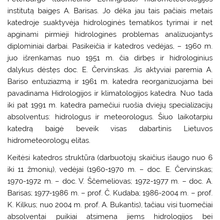
institutą baigęs A. Barisas. Jo dėka jau tais pačiais metais
katedroje suaktyvėja hidrologinės tematikos tyrimai ir net
apginami pirmieji hidrologines problemas analizuojantys
diplominiai darbai. Pasikeičia ir katedros vedėjas, – 1960 m.
juo išrenkamas nuo 1951 m. čia dirbęs ir hidrologinius
dalykus dėstęs doc. E. Červinskas. Jis aktyviai paremia A.
Bariso entuziazmą ir 1961 m. katedra reorganizuojama bei
pavadinama Hidrologijos ir klimatologijos katedra. Nuo tada
iki pat 1991 m. katedra pamečiui ruošia dviejų specializacijų
absolventus: hidrologus ir meteorologus. Šiuo laikotarpiu
katedrą baigė beveik visas dabartinis Lietuvos
hidrometeorologų elitas.
Keitėsi katedros struktūra (darbuotojų skaičius išaugo nuo 6
iki 11 žmonių), vedėjai (1960-1970 m. – doc. E. Červinskas;
1970-1972 m. – doc. V. Ščemeliovas; 1972-1977 m. – doc. A.
Barisas; 1977-1986 m. – prof. Č. Kudaba; 1986-2004 m. – prof.
K. Kilkus; nuo 2004 m. prof. A. Bukantis), tačiau visi tuomečiai
absolventai puikiai atsimena jiems hidrologijos bei