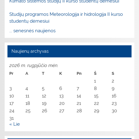
Klimato sistemos studijų II kurso studentų dėmesiui
Studijų programos Meteorologija ir hidrologija II kurso
studentų dėmesiui
... senesnės naujienos
Naujienų archyvas
2026 m. rugpjūčio mėn.
Pr
A
T
K
Pn
Š
S
1
2
3
4
5
6
7
8
9
10
11
12
13
14
15
16
17
18
19
20
21
22
23
24
25
26
27
28
29
30
31
« Lie