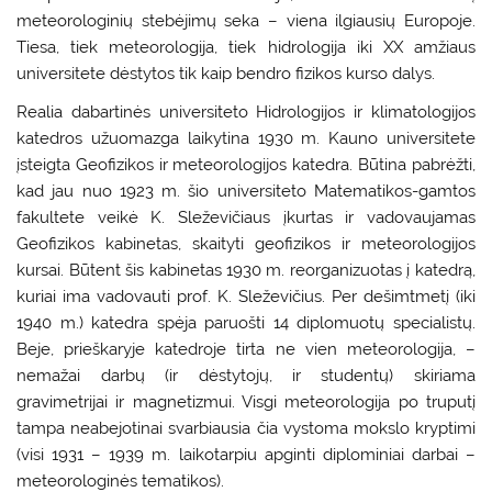
meteorologinių stebėjimų seka – viena ilgiausių Europoje.
Tiesa, tiek meteorologija, tiek hidrologija iki XX amžiaus
universitete dėstytos tik kaip bendro fizikos kurso dalys.
Realia dabartinės universiteto Hidrologijos ir klimatologijos
katedros užuomazga laikytina 1930 m. Kauno universitete
įsteigta Geofizikos ir meteorologijos katedra. Būtina pabrėžti,
kad jau nuo 1923 m. šio universiteto Matematikos-gamtos
fakultete veikė K. Sleževičiaus įkurtas ir vadovaujamas
Geofizikos kabinetas, skaityti geofizikos ir meteorologijos
kursai. Būtent šis kabinetas 1930 m. reorganizuotas į katedrą,
kuriai ima vadovauti prof. K. Sleževičius. Per dešimtmetį (iki
1940 m.) katedra spėja paruošti 14 diplomuotų specialistų.
Beje, prieškaryje katedroje tirta ne vien meteorologija, –
nemažai darbų (ir dėstytojų, ir studentų) skiriama
gravimetrijai ir magnetizmui. Visgi meteorologija po truputį
tampa neabejotinai svarbiausia čia vystoma mokslo kryptimi
(visi 1931 – 1939 m. laikotarpiu apginti diplominiai darbai –
meteorologinės tematikos).