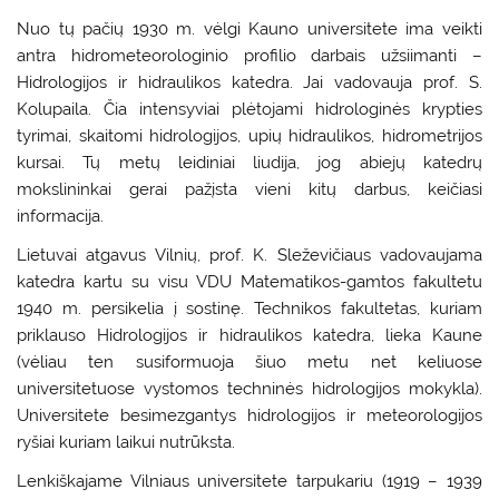
Nuo tų pačių 1930 m. vėlgi Kauno universitete ima veikti
antra hidrometeorologinio profilio darbais užsiimanti –
Hidrologijos ir hidraulikos katedra. Jai vadovauja prof. S.
Kolupaila. Čia intensyviai plėtojami hidrologinės krypties
tyrimai, skaitomi hidrologijos, upių hidraulikos, hidrometrijos
kursai. Tų metų leidiniai liudija, jog abiejų katedrų
mokslininkai gerai pažįsta vieni kitų darbus, keičiasi
informacija.
Lietuvai atgavus Vilnių, prof. K. Sleževičiaus vadovaujama
katedra kartu su visu VDU Matematikos-gamtos fakultetu
1940 m. persikelia į sostinę. Technikos fakultetas, kuriam
priklauso Hidrologijos ir hidraulikos katedra, lieka Kaune
(vėliau ten susiformuoja šiuo metu net keliuose
universitetuose vystomos techninės hidrologijos mokykla).
Universitete besimezgantys hidrologijos ir meteorologijos
ryšiai kuriam laikui nutrūksta.
Lenkiškajame Vilniaus universitete tarpukariu (1919 – 1939