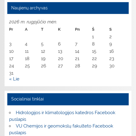
Naujienų archyvas
2026 m. rugpjūčio mėn.
Pr
A
T
K
Pn
Š
S
1
2
3
4
5
6
7
8
9
10
11
12
13
14
15
16
17
18
19
20
21
22
23
24
25
26
27
28
29
30
31
« Lie
Socialiniai tinklai
Hidrologijos ir klimatologijos katedros Facebook
puslapis
VU Chemijos ir geomokslų fakulteto Facebook
puslapis