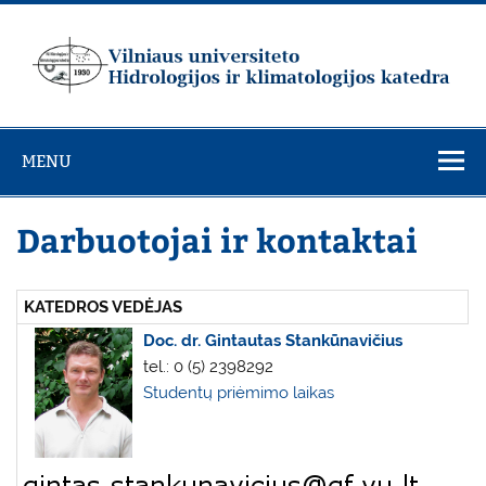
Skip
to
content
Vilniaus
universiteto
MENU
Hidrologijos ir
klimatologijos
Darbuotojai ir kontaktai
katedra
KATEDROS VEDĖJAS
Doc. dr
. Gintautas Stankūnavičius
tel.: 0 (5) 2398292
Studentų priėmimo laikas