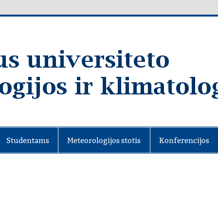
Studentams
Meteorologijos stotis
Konferencijos