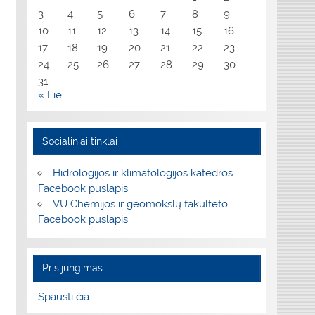
3
4
5
6
7
8
9
10
11
12
13
14
15
16
17
18
19
20
21
22
23
24
25
26
27
28
29
30
31
« Lie
Socialiniai tinklai
Hidrologijos ir klimatologijos katedros
Facebook puslapis
VU Chemijos ir geomokslų fakulteto
Facebook puslapis
Prisijungimas
Spausti čia