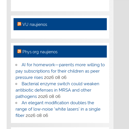
VU naujienos
Phys.org naujienos
AI for homework—parents more willing to
pay subscriptions for their children as peer
pressure rises
2026 08 06
Bacterial enzyme switch could weaken
antibiotic defenses in MRSA and other
pathogens
2026 08 06
An elegant modification doubles the
range of low-noise 'white lasers' in a single
fiber
2026 08 06