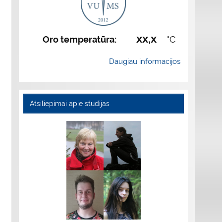
xx,x
Oro temperatūra:
°C
Daugiau informacijos
Atsiliepimai apie studijas