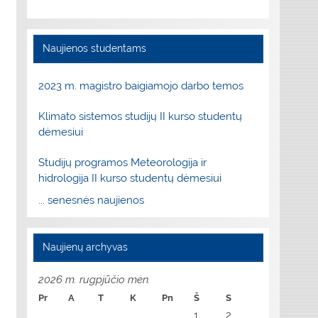
Naujienos studentams
2023 m. magistro baigiamojo darbo temos
Klimato sistemos studijų II kurso studentų
dėmesiui
Studijų programos Meteorologija ir
hidrologija II kurso studentų dėmesiui
... senesnės naujienos
Naujienų archyvas
2026 m. rugpjūčio mėn.
Pr
A
T
K
Pn
Š
S
1
2