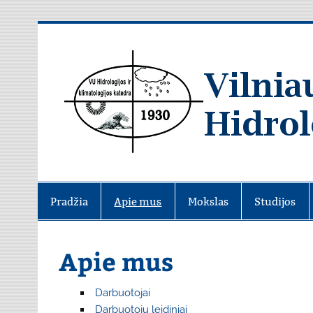
Skip
to
content
Pradžia
Apie mus
Mokslas
Studijos
Apie mus
Darbuotojai
Darbuotojų leidiniai