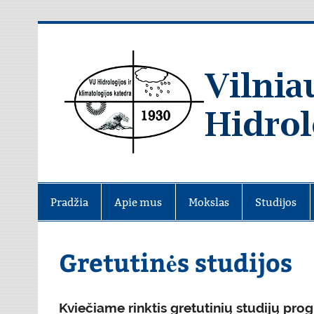
Skip
to
content
Pradžia
Apie mus
Mokslas
Studijos
Gretutinės studijos
Kviečiame rinktis gretutinių studijų 