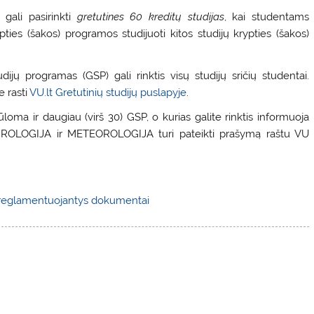
 gali pasirinkti
gretutines 60 kreditų studijas
, kai studentams
ies (šakos) programos studijuoti kitos studijų krypties (šakos)
 programas (GSP) gali rinktis visų studijų sričių studentai.
e rasti
VU.lt Gretutinių studijų puslapyje
.
oma ir daugiau (virš 30) GSP, o kurias galite rinktis informuoja
 HIDROLOGIJA ir METEOROLOGIJA turi pateikti prašymą raštu VU
s reglamentuojantys dokumentai