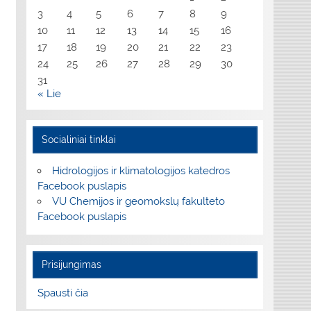
3
4
5
6
7
8
9
10
11
12
13
14
15
16
17
18
19
20
21
22
23
24
25
26
27
28
29
30
31
« Lie
Socialiniai tinklai
Hidrologijos ir klimatologijos katedros
Facebook puslapis
VU Chemijos ir geomokslų fakulteto
Facebook puslapis
Prisijungimas
Spausti čia