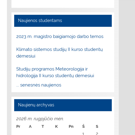
Naujienos studentams
2023 m. magistro baigiamojo darbo temos
Klimato sistemos studijų II kurso studentų
dėmesiui
Studijų programos Meteorologija ir
hidrologija II kurso studentų dėmesiui
... senesnės naujienos
Naujienų archyvas
2026 m. rugpjūčio mėn.
Pr
A
T
K
Pn
Š
S
1
2