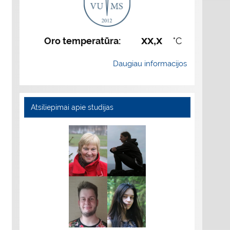
xx,x
Oro temperatūra:
°C
Daugiau informacijos
Atsiliepimai apie studijas