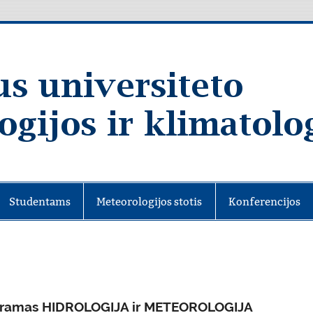
Studentams
Meteorologijos stotis
Konferencijos
programas HIDROLOGIJA ir METEOROLOGIJA