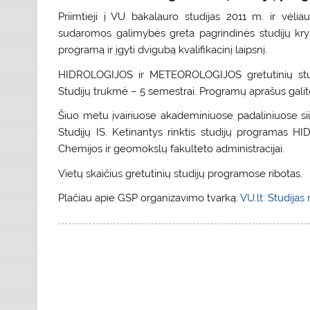
Priimtieji į VU bakalauro studijas 2011 m. ir vėliau
sudaromos galimybės greta pagrindinės studijų krypt
programą ir įgyti dvigubą kvalifikacinį laipsnį.
HIDROLOGIJOS ir METEOROLOGIJOS gretutinių studijų
Studijų trukmė – 5 semestrai. Programų aprašus galit
Šiuo metu įvairiuose akademiniuose padaliniuose siūl
Studijų IS. Ketinantys rinktis studijų programas
Chemijos ir geomokslų fakulteto administracijai.
Vietų skaičius gretutinių studijų programose ribotas.
Plačiau apie GSP organizavimo tvarką:
VU.lt: Studija