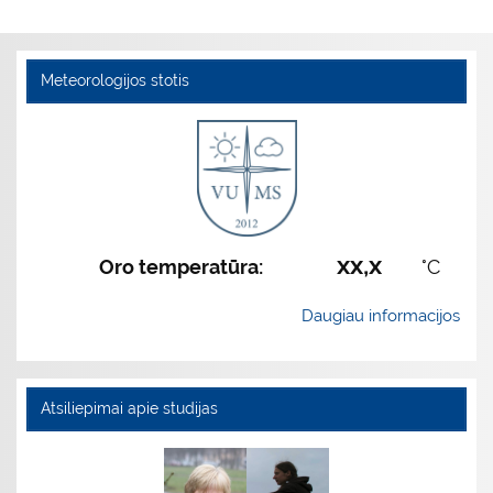
Meteorologijos stotis
xx,x
Oro temperatūra:
°C
Daugiau informacijos
Atsiliepimai apie studijas