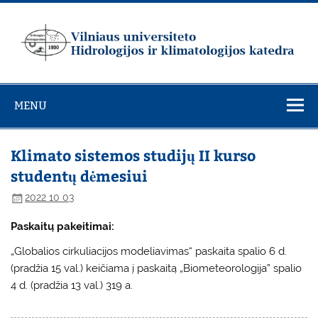
Skip
to
content
Vilniaus
universiteto
MENU
Hidrologijos ir
klimatologijos
katedra
Klimato sistemos studijų II kurso
studentų dėmesiui
2022 10 03
Paskaitų pakeitimai:
„Globalios cirkuliacijos modeliavimas“ paskaita spalio 6 d.
(pradžia 15 val.) keičiama į paskaitą „Biometeorologija” spalio
4 d. (pradžia 13 val.) 319 a.