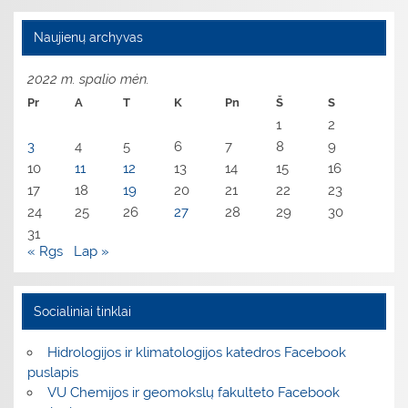
Naujienų archyvas
2022 m. spalio mėn.
Pr
A
T
K
Pn
Š
S
1
2
3
4
5
6
7
8
9
10
11
12
13
14
15
16
17
18
19
20
21
22
23
24
25
26
27
28
29
30
31
« Rgs
Lap »
Socialiniai tinklai
Hidrologijos ir klimatologijos katedros Facebook
puslapis
VU Chemijos ir geomokslų fakulteto Facebook