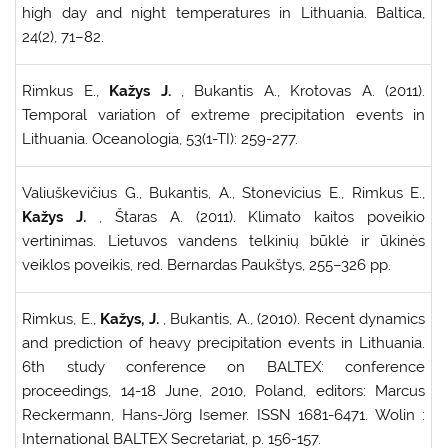
high day and night temperatures in Lithuania. Baltica,
24(2), 71–82.
Rimkus E.,
Kažys J.
, Bukantis A., Krotovas A. (2011).
Temporal variation of extreme precipitation events in
Lithuania. Oceanologia, 53(1-TI): 259-277.
Valiuškevičius G., Bukantis, A., Stonevicius E., Rimkus E.,
Kažys J.
, Štaras A. (2011). Klimato kaitos poveikio
vertinimas. Lietuvos vandens telkinių būklė ir ūkinės
veiklos poveikis, red. Bernardas Paukštys, 255–326 pp.
Rimkus, E.,
Kažys, J.
, Bukantis, A., (2010). Recent dynamics
and prediction of heavy precipitation events in Lithuania.
6th study conference on BALTEX: conference
proceedings, 14-18 June, 2010, Poland, editors: Marcus
Reckermann, Hans-Jörg Isemer. ISSN 1681-6471. Wolin :
International BALTEX Secretariat, p. 156-157.