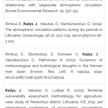
relationship with largescale atmospheric circulation.
Boreal Environmental Research, 19: 337–351.
Rimkus E.,
Kažys, J.
, Valiukas, D., Stankūnavičius, G., (2014).
The atmospheric circulation patterns during dry periods in
Lithuania. Oceanologia, 56 (2), 223–239, doi:10.5697/oc.56-
2.223.
Rimkus E., Stonevičius E., Korneev V.,
Kažys J.
,
Valiuškevičius G., Pakhomau A. (2013). Dynamics of
meteorological and hydrological droughts in the Neman
river basin. Environ. Res. Lett. 8 045014, 10pp,
doi:10.1088/1748-9326/8/4/045014.
Kažys, J.
, Valiukas, D., Lutikas D., (2013). Territorial
vulnerability assessment methodology for agriculture:
case study of Panevėžys district, Lithuania. ICE 2013: 3rd
international conference of ecosystems: proceedings