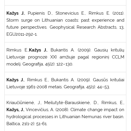
Kažys J.
, Pupienis D., Stonevicius E., Rimkus E. (2011).
Storm surge on Lithuanian coasts: past experience and
future perspectives. Geophysical Research Abstracts, 13,
EGU2011-292-1.
Rimkus E.,
Kažys J.
, Bukantis A. (2009). Gausių kritulių
Lietuvoje prognozė XXI amžiuje pagal regioninį CCLM
modelį. Geografija, 45(2): 122–130.
Kažys J.
, Rimkus E., Bukantis A. (2009). Gausūs krituliai
Lietuvoje 1961-2008 metais. Geografija, 45(1): 44–53.
Kriaučiūnienė, J., Meilutytė-Barauskienė, D., Rimkus, E.,
Kažys, J.
, Vincevičius, A. (2008). Climate change impact on
hydrological processes in Lithuanian Nemunas river basin.
Baltica, 21(1-2): 51-61.