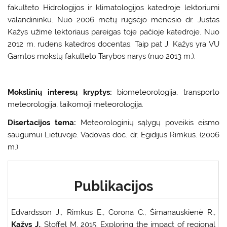
fakulteto Hidrologijos ir klimatologijos katedroje lektoriumi
valandininku. Nuo 2006 metų rugsėjo mėnesio dr. Justas
Kažys užimė lektoriaus pareigas toje pačioje katedroje. Nuo
2012 m. rudens katedros docentas. Taip pat J. Kažys yra VU
Gamtos mokslų fakulteto Tarybos narys (nuo 2013 m.).
Mokslinių interesų kryptys:
biometeorologija, transporto
meteorologija, taikomoji meteorologija.
Disertacijos tema:
Meteorologinių sąlygų poveikis eismo
saugumui Lietuvoje. Vadovas doc. dr. Egidijus Rimkus. (2006
m.)
Publikacijos
Edvardsson J., Rimkus E., Corona C., Šimanauskienė R.,
Kažys J.
, Stoffel M. 2015. Exploring the impact of regional