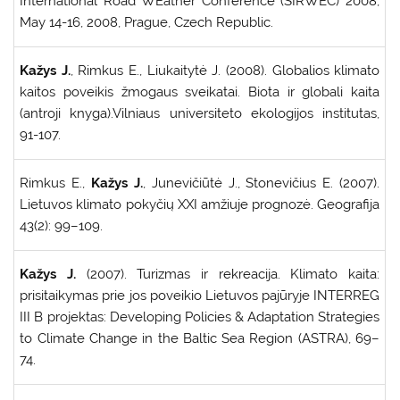
International Road WEather Conference (SIRWEC) 2008,
May 14-16, 2008, Prague, Czech Republic.
Kažys J.
, Rimkus E., Liukaitytė J. (2008). Globalios klimato
kaitos poveikis žmogaus sveikatai. Biota ir globali kaita
(antroji knyga).Vilniaus universiteto ekologijos institutas,
91-107.
Rimkus E.,
Kažys J.
, Junevičiūtė J., Stonevičius E. (2007).
Lietuvos klimato pokyčių XXI amžiuje prognozė. Geografija
43(2): 99–109.
Kažys J.
(2007). Turizmas ir rekreacija. Klimato kaita:
prisitaikymas prie jos poveikio Lietuvos pajūryje INTERREG
III B projektas: Developing Policies & Adaptation Strategies
to Climate Change in the Baltic Sea Region (ASTRA), 69–
74.