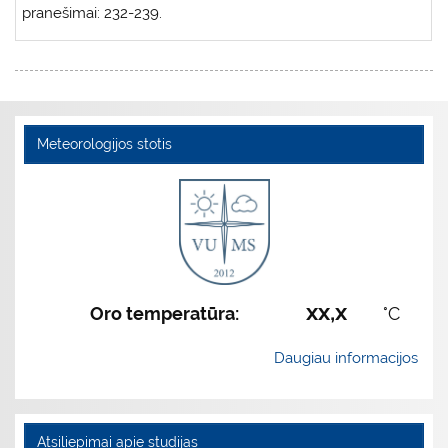
pranešimai: 232-239.
Meteorologijos stotis
xx,x
Oro temperatūra:
°C
Daugiau informacijos
Atsiliepimai apie studijas