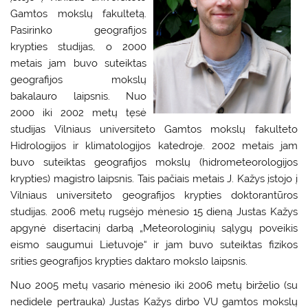
Gamtos mokslų fakultetą.
Pasirinko geografijos
krypties studijas, o 2000
metais jam buvo suteiktas
geografijos mokslų
bakalauro laipsnis. Nuo
2000 iki 2002 metų tęsė
studijas Vilniaus universiteto Gamtos mokslų fakulteto
Hidrologijos ir klimatologijos katedroje. 2002 metais jam
buvo suteiktas geografijos mokslų (hidrometeorologijos
krypties) magistro laipsnis. Tais pačiais metais J. Kažys įstojo į
Vilniaus universiteto geografijos krypties doktorantūros
studijas. 2006 metų rugsėjo mėnesio 15 dieną Justas Kažys
apgynė disertacinį darbą „Meteorologinių sąlygų poveikis
eismo saugumui Lietuvoje“ ir jam buvo suteiktas fizikos
srities geografijos krypties daktaro mokslo laipsnis.
Nuo 2005 metų vasario mėnesio iki 2006 metų birželio (su
nedidele pertrauka) Justas Kažys dirbo VU gamtos mokslų