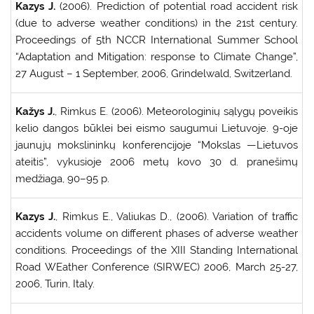
Kazys J.
(2006). Prediction of potential road accident risk
(due to adverse weather conditions) in the 21st century.
Proceedings of 5th NCCR International Summer School
“Adaptation and Mitigation: response to Climate Change”,
27 August – 1 September, 2006, Grindelwald, Switzerland.
Kažys J.
, Rimkus E. (2006). Meteorologinių sąlygų poveikis
kelio dangos būklei bei eismo saugumui Lietuvoje. 9-oje
jaunųjų mokslininkų konferencijoje “Mokslas —Lietuvos
ateitis”, vykusioje 2006 metų kovo 30 d. pranešimų
medžiaga, 90–95 p.
Kazys J.
, Rimkus E., Valiukas D., (2006). Variation of traffic
accidents volume on different phases of adverse weather
conditions. Proceedings of the XIII Standing International
Road WEather Conference (SIRWEC) 2006, March 25-27,
2006, Turin, Italy.