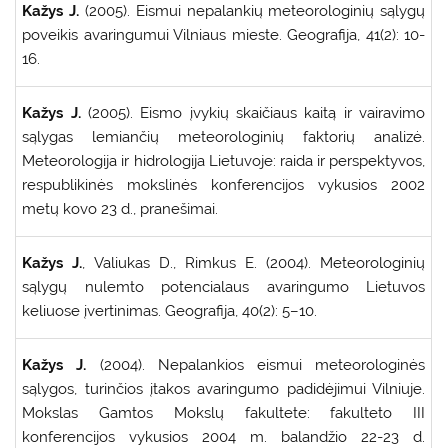
Kažys J.
(2005). Eismui nepalankių meteorologinių sąlygų
poveikis avaringumui Vilniaus mieste. Geografija, 41(2): 10-
16.
Kažys J.
(2005). Eismo įvykių skaičiaus kaitą ir vairavimo
sąlygas lemiančių meteorologinių faktorių analizė.
Meteorologija ir hidrologija Lietuvoje: raida ir perspektyvos,
respublikinės mokslinės konferencijos vykusios 2002
metų kovo 23 d., pranešimai.
Kažys J.
, Valiukas D., Rimkus E. (2004). Meteorologinių
sąlygų nulemto potencialaus avaringumo Lietuvos
keliuose įvertinimas. Geografija, 40(2): 5–10.
Kažys J.
(2004). Nepalankios eismui meteorologinės
sąlygos, turinčios įtakos avaringumo padidėjimui Vilniuje.
Mokslas Gamtos Mokslų fakultete: fakulteto III
konferencijos vykusios 2004 m. balandžio 22-23 d.