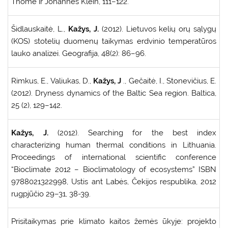
Thome ir Johannes Klein, 111–122.
Šidlauskaitė, L.,
Kažys, J.
(2012). Lietuvos kelių orų sąlygų
(KOS) stotelių duomenų taikymas erdvinio temperatūros
lauko analizei. Geografija, 48(2): 86–96.
Rimkus, E., Valiukas, D.,
Kažys, J
., Gečaitė, I., Stonevičius, E.
(2012). Dryness dynamics of the Baltic Sea region. Baltica,
25 (2), 129–142.
Kažys, J.
(2012). Searching for the best index
characterizing human thermal conditions in Lithuania.
Proceedings of international scientific conference
“Bioclimate 2012 – Bioclimatology of ecosystems” ISBN
9788021322998, Ustis ant Labės, Čekijos respublika, 2012
rugpjūčio 29–31, 38-39.
Prisitaikymas prie klimato kaitos žemės ūkyje: projekto