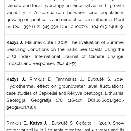
climate and local hydrology on Pinus sylvestris L. growth
variability – A comparison between pine populations
growing on peat soils and mineral soils in Lithuania. Plant
and Soil 392 (1-2): 345-356. Doi: 10.1007/s11104-015-2466-9
Kažys J.
, Malūnavičiūtė I. 2015. The Evaluation of Summer
Beaching Conditions on the Baltic Sea Coasts Using the
UTCI Index. International Journal of Climate Change:
Impacts and Responses, 7(4): 41-59
Kažys J.
, Rimkus E., Taminskas J., Butkutė S. 2015.
Hydrothermal effect on groundwater level fluctuations:
case studies of Čepkeliai and Rėkyva peatbogs, Lithuania.
Geologija. Geografija 1(3): 116-129. DOI:10.6001/geol-
geogr.v1i3.3185
Rimkus E.,
Kažys J.
, Butkutė S., Gečaitė I., (2014). Snow
cover variability in Lithuania over the last 50 years and its