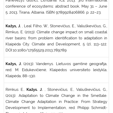
Panevėžys district, Lithuania. ICE 2013: 3rd international
conference of ecosystems: abstract book, May 31 – June
5, 2013, Tirana, Albania. ISBN 9789928406866. p. 22–23.
Kažys, J.
, Leal Filho, W., Stonevičius, E., Valiuškevičius, G.,
Rimkus, E. (2013). Climate change impact on small coastal
river basins: from problem identification to adaptation in
Klaipėda City. Climate and Development, 5 (2), 113–122.
DOI:10.1080/17565529.2013.789789
Kažys, J.
(2013). Vandenys. Lietuvos gamtinė geografija,
red. M. Eidukevičienė, Klaipėdos universiteto leidykla,
Klaipėda, 88–130.
Rimkus E.,
Kažys. J.
, Stonevičius, E., Valiuškevičius, G.,
(2013). Adaptation to Climate Change in the Smeltale.
Climate Change Adaptation in Practice: From Strategy
Development to Implementation, red. Philipp Schmidt-