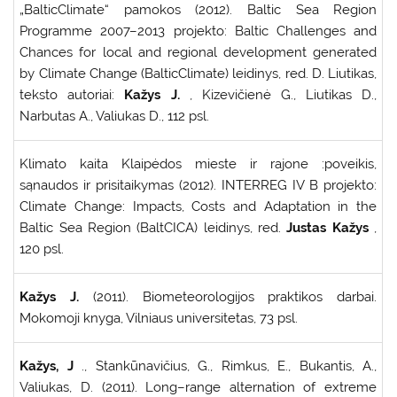
„BalticClimate“ pamokos (2012). Baltic Sea Region
Programme 2007–2013 projekto: Baltic Challenges and
Chances for local and regional development generated
by Climate Change (BalticClimate) leidinys, red. D. Liutikas,
teksto autoriai:
Kažys J.
, Kizevičienė G., Liutikas D.,
Narbutas A., Valiukas D., 112 psl.
Klimato kaita Klaipėdos mieste ir rajone :poveikis,
sąnaudos ir prisitaikymas (2012). INTERREG IV B projekto:
Climate Change: Impacts, Costs and Adaptation in the
Baltic Sea Region (BaltCICA) leidinys, red.
Justas Kažys
,
120 psl.
Kažys J.
(2011). Biometeorologijos praktikos darbai.
Mokomoji knyga, Vilniaus universitetas, 73 psl.
Kažys, J
., Stankūnavičius, G., Rimkus, E., Bukantis, A.,
Valiukas, D. (2011). Long–range alternation of extreme