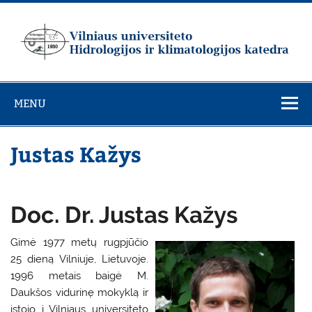
Skip
to
content
Vilniaus
universiteto
MENU
Hidrologijos ir
klimatologijos
Justas Kažys
katedra
Doc. Dr. Justas Kažys
Gimė 1977 metų rugpjūčio
25 dieną Vilniuje, Lietuvoje.
1996 metais baigė M.
Daukšos vidurinę mokyklą ir
įstojo į Vilniaus universiteto