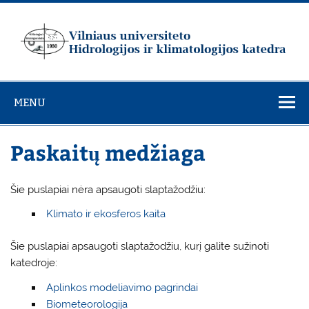
Skip
to
content
Vilniaus
universiteto
MENU
Hidrologijos ir
klimatologijos
Paskaitų medžiaga
katedra
Šie puslapiai nėra apsaugoti slaptažodžiu:
Klimato ir ekosferos kaita
Šie puslapiai apsaugoti slaptažodžiu, kurį galite sužinoti
katedroje:
Aplinkos modeliavimo pagrindai
Biometeorologija