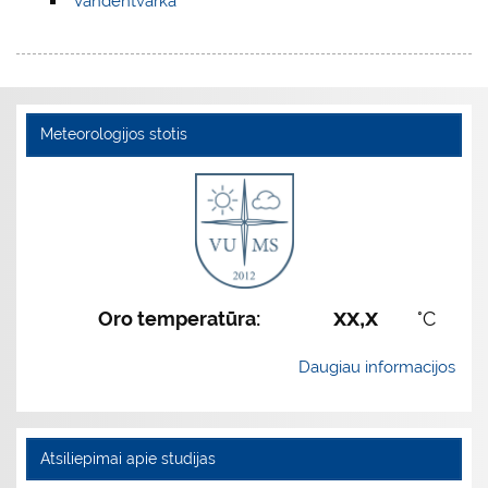
Vandentvarka
Meteorologijos stotis
xx,x
Oro temperatūra:
°C
Daugiau informacijos
Atsiliepimai apie studijas