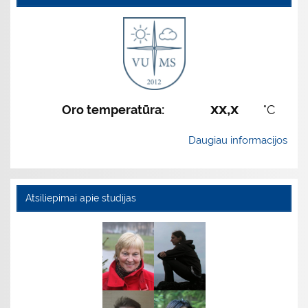
xx,x
Oro temperatūra:
°C
Daugiau informacijos
Atsiliepimai apie studijas