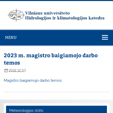
Skip
to
content
Vilniaus
universiteto
MENU
Hidrologijos ir
klimatologijos
katedra
2023 m. magistro baigiamojo darbo
temos
2022 12 07
Magistro baigiamojo darbo temos
Meteorologijos stotis