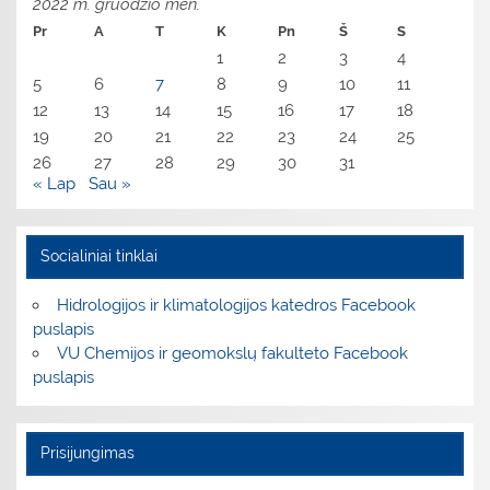
2022 m. gruodžio mėn.
Pr
A
T
K
Pn
Š
S
1
2
3
4
5
6
7
8
9
10
11
12
13
14
15
16
17
18
19
20
21
22
23
24
25
26
27
28
29
30
31
« Lap
Sau »
Socialiniai tinklai
Hidrologijos ir klimatologijos katedros Facebook
puslapis
VU Chemijos ir geomokslų fakulteto Facebook
puslapis
Prisijungimas