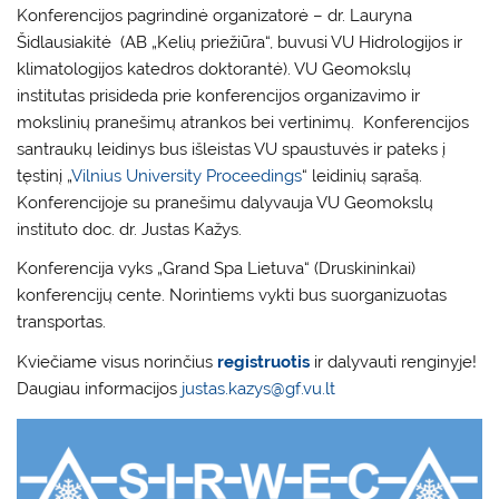
Konferencijos pagrindinė organizatorė – dr. Lauryna
Šidlausiakitė (AB „Kelių priežiūra“, buvusi VU Hidrologijos ir
klimatologijos katedros doktorantė). VU Geomokslų
institutas prisideda prie konferencijos organizavimo ir
mokslinių pranešimų atrankos bei vertinimų. Konferencijos
santraukų leidinys bus išleistas VU spaustuvės ir pateks į
tęstinį „
Vilnius University Proceedings
“ leidinių sąrašą.
Konferencijoje su pranešimu dalyvauja VU Geomokslų
instituto doc. dr. Justas Kažys.
Konferencija vyks „Grand Spa Lietuva“ (Druskininkai)
konferencijų cente. Norintiems vykti bus suorganizuotas
transportas.
Kviečiame visus norinčius
registruotis
ir dalyvauti renginyje!
Daugiau informacijos
justas.kazys@gf.vu.lt