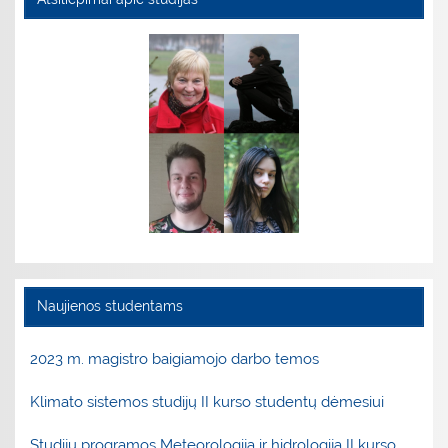
Naujienos studentams
2023 m. magistro baigiamojo darbo temos
Klimato sistemos studijų II kurso studentų dėmesiui
Studijų programos Meteorologija ir hidrologija II kurso