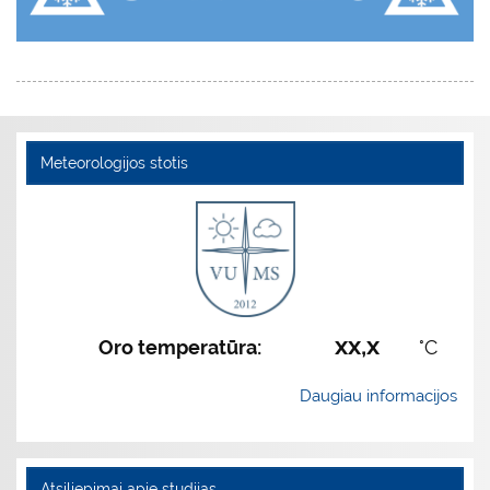
Meteorologijos stotis
xx,x
Oro temperatūra:
°C
Daugiau informacijos
Atsiliepimai apie studijas