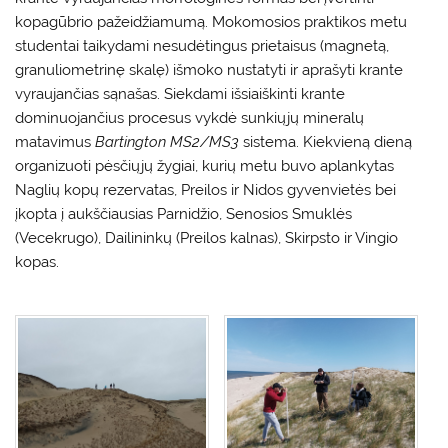
kopagūbrio pažeidžiamumą. Mokomosios praktikos metu
studentai taikydami nesudėtingus prietaisus (magnetą,
granuliometrinę skalę) išmoko nustatyti ir aprašyti krante
vyraujančias sąnašas. Siekdami išsiaiškinti krante
dominuojančius procesus vykdė sunkiųjų mineralų
matavimus
Bartington MS2/MS3
sistema. Kiekvieną dieną
organizuoti pėsčiųjų žygiai, kurių metu buvo aplankytas
Naglių kopų rezervatas, Preilos ir Nidos gyvenvietės bei
įkopta į aukščiausias Parnidžio, Senosios Smuklės
(Vecekrugo), Dailininkų (Preilos kalnas), Skirpsto ir Vingio
kopas.