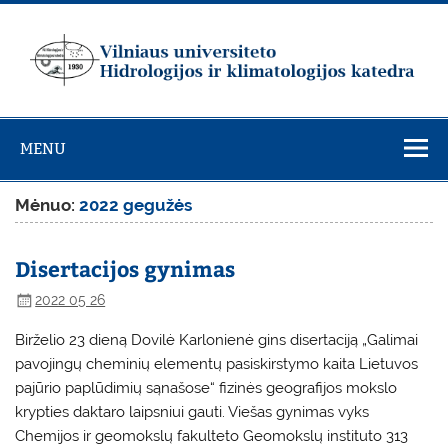
Skip
to
content
Vilniaus
universiteto
MENU
Hidrologijos ir
klimatologijos
Mėnuo:
2022 gegužės
katedra
Disertacijos gynimas
2022 05 26
Birželio 23 dieną Dovilė Karlonienė gins disertaciją „Galimai
pavojingų cheminių elementų pasiskirstymo kaita Lietuvos
pajūrio paplūdimių sąnašose“ fizinės geografijos mokslo
krypties daktaro laipsniui gauti. Viešas gynimas vyks
Chemijos ir geomokslų fakulteto Geomokslų instituto 313