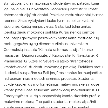
stimuliuojančių ir maloniausių studentavimo patirčių, kurią
įgauna Vilniaus universiteto Geomokslų instituto “Klimato
sistemos studijų” studentai. Praktikos metu studentai įtvirtina
teorines žinias vykdydami lauko tyrimus bei lankydami
išskirtines Kuršių nerijos vietas. Gaila, kad tokia unikali
(penkių dienų mokomoji praktika Kuršių nerijos gamtos
apsuptyje) galimybė pasitaiko tik vieną kartą metuose. Šių
metų gegužės 09-13 dienomis Vilniaus universiteto
Geomokslų instituto “Klimato sistemos studijų” I kurso
magistrai I. Daunoravičiūtė, J. Kapilovaitė, K. Navickaitė, R.
Pranauskas, G. Sližys, R. Veverskis atliko “Krantotyros ir
krantotvarkos” studentų mokomąją praktiką. Praktikos metu
studentai susipažino su Baltijos jūros krantus formuojančiais
hidrodinaminiais ir eolodinaminiais procesais. Studentai
vykdė kasdienius morfometrinius matavimus skersiniuose
kranto profiliuose, taikydami amerikiečių mokslininko K. O
Emery (1961) sukurtą supaprastintą kranto skersinio profilio
matavimo metodą. Tuo pačiu studentai mokėsi atpažinti
krante vyraujančias morfologines formas bei įvertinti