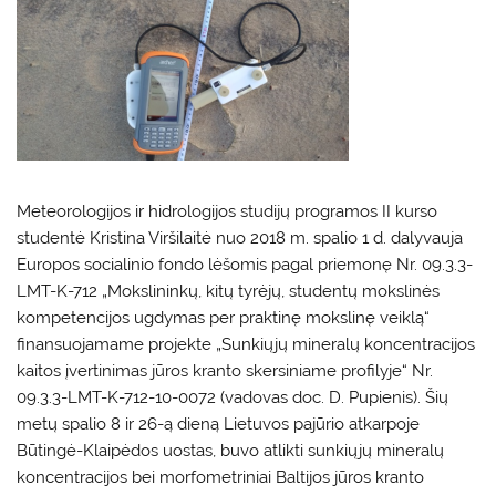
Meteorologijos ir hidrologijos studijų programos II kurso
studentė Kristina Viršilaitė nuo 2018 m. spalio 1 d. dalyvauja
Europos socialinio fondo lėšomis pagal priemonę Nr. 09.3.3-
LMT-K-712 „Mokslininkų, kitų tyrėjų, studentų mokslinės
kompetencijos ugdymas per praktinę mokslinę veiklą“
finansuojamame projekte „Sunkiųjų mineralų koncentracijos
kaitos įvertinimas jūros kranto skersiniame profilyje“ Nr.
09.3.3-LMT-K-712-10-0072 (vadovas doc. D. Pupienis). Šių
metų spalio 8 ir 26-ą dieną Lietuvos pajūrio atkarpoje
Būtingė-Klaipėdos uostas, buvo atlikti sunkiųjų mineralų
koncentracijos bei morfometriniai Baltijos jūros kranto