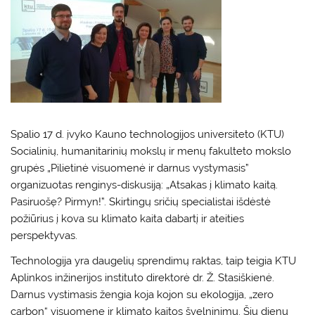
Spalio 17 d. įvyko Kauno technologijos universiteto (KTU)
Socialinių, humanitarinių mokslų ir menų fakulteto mokslo
grupės „Pilietinė visuomenė ir darnus vystymasis”
organizuotas renginys-diskusiją: „Atsakas į klimato kaitą.
Pasiruošę? Pirmyn!”. Skirtingų sričių specialistai išdėstė
požiūrius į kova su klimato kaita dabartį ir ateities
perspektyvas.
Technologija yra daugelių sprendimų raktas, taip teigia KTU
Aplinkos inžinerijos instituto direktorė dr. Ž. Stasiškienė.
Darnus vystimasis žengia koja kojon su ekologija, „zero
carbon“ visuomene ir klimato kaitos švelninimu. Šių dienų