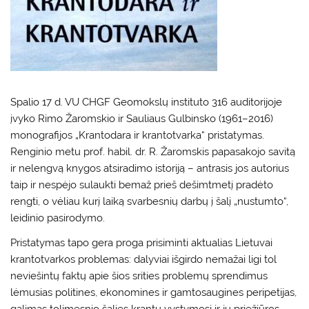
Spalio 17 d. VU CHGF Geomokslų instituto 316 auditorijoje
įvyko Rimo Žaromskio ir Sauliaus Gulbinsko (1961–2016)
monografijos „Krantodara ir krantotvarka“ pristatymas.
Renginio metu prof. habil. dr. R. Žaromskis papasakojo savitą
ir nelengvą knygos atsiradimo istoriją – antrasis jos autorius
taip ir nespėjo sulaukti bemaž prieš dešimtmetį pradėto
rengti, o vėliau kurį laiką svarbesnių darbų į šalį „nustumto“,
leidinio pasirodymo.
Pristatymas tapo gera proga prisiminti aktualias Lietuvai
krantotvarkos problemas: dalyviai išgirdo nemažai ligi tol
neviešintų faktų apie šios srities problemų sprendimus
lėmusias politines, ekonomines ir gamtosaugines peripetijas,
galimas tolimesnio šalies krantų vystymosi ir jų priežiūros