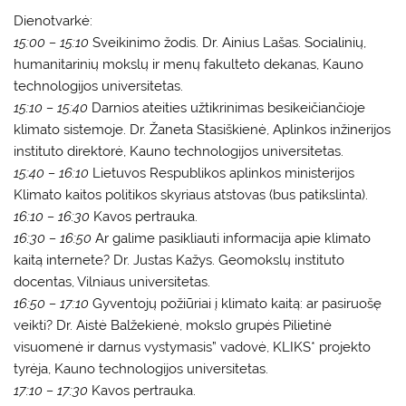
Dienotvarkė:
15:00 – 15:10
Sveikinimo žodis. Dr. Ainius Lašas. Socialinių,
humanitarinių mokslų ir menų fakulteto dekanas, Kauno
technologijos universitetas.
15:10 – 15:40
Darnios ateities užtikrinimas besikeičiančioje
klimato sistemoje. Dr. Žaneta Stasiškienė, Aplinkos inžinerijos
instituto direktorė, Kauno technologijos universitetas.
15:40 – 16:10
Lietuvos Respublikos aplinkos ministerijos
Klimato kaitos politikos skyriaus atstovas (bus patikslinta).
16:10 – 16:30
Kavos pertrauka.
16:30 – 16:50
Ar galime pasikliauti informacija apie klimato
kaitą internete? Dr. Justas Kažys. Geomokslų instituto
docentas, Vilniaus universitetas.
16:50 – 17:10
Gyventojų požiūriai į klimato kaitą: ar pasiruošę
veikti? Dr. Aistė Balžekienė, mokslo grupės Pilietinė
visuomenė ir darnus vystymasis” vadovė, KLIKS* projekto
tyrėja, Kauno technologijos universitetas.
17:10 – 17:30
Kavos pertrauka.