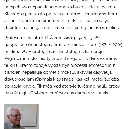
perspektyvas. Ypač daug dėmesio buvo skirta su galima
Klaipėdos jūrų uosto plėtra susijusiems klausimams. Kartu
aptarta šiandieninė krantotyros mokslo situacija šalyje,
diskutuota apie galimus šios srities tyrimų raidos modelius.
Profesorius habil. dr. R. Žaromskis (g. 1944-03-18) –
geografas, okeanologas, krantotyrininkas. Nuo 1987 iki 2009
m. dirbo VU Hidrologijos ir klimatologijos katedroje.
Pagrindinė mokslinių tyrimų sritis – jūrų ir vidaus vandens
telkinių kranto zonoje vykstantys procesai. Profesorius ir
šiandien nepaliauja domėtis mokslu, aktyviai dalyvauja
diskusijose jam rūpimais klausimais, kas keli metai išleidžia
po naują knygą. Tikimės, kad ateityje turėsime naujų progų
pasidžiaugti kūrybingo profesoriaus darbo rezultatais.