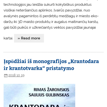
technologijos jau leidžia sukurti kokybiškus produktus
visiškai neteršiančius aplinkos. Įvairūs pavyzdžiai, nuo
avalynės pagamintos iš perdirbtų medžiagų ir miesto eko-
daržų iki 3D maisto produktų ir augalus maitinančių karstų,
gali būti puikūs ir užkrečiantys veiklos pavyzdžiai jaunajai
kartai.
» Read more
Įspūdžiai iš monografijos „Krantodara
ir krantotvarka“ pristatymo
2018 10 19