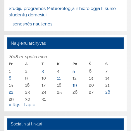
Studijų programos Meteorologija ir hidrologija II kurso
studentų dėmesiui
... senesnės naujienos
Naujienų archyvas
2018 m. spalio mėn.
Pr
A
T
K
Pn
Š
S
1
2
3
4
5
6
7
8
9
10
11
12
13
14
15
16
17
18
19
20
21
22
23
24
25
26
27
28
29
30
31
« Rgs
Lap »
Socialiniai tinklai