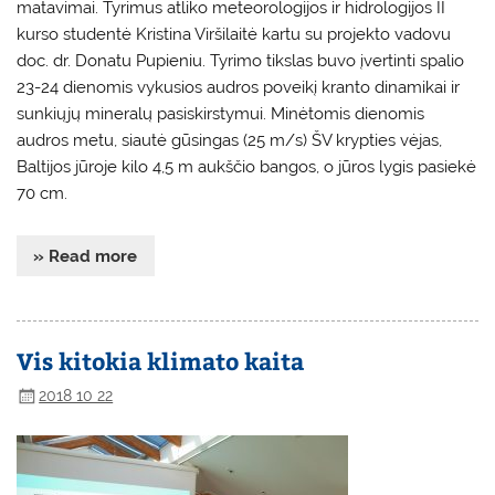
matavimai. Tyrimus atliko meteorologijos ir hidrologijos II
kurso studentė Kristina Viršilaitė kartu su projekto vadovu
doc. dr. Donatu Pupieniu. Tyrimo tikslas buvo įvertinti spalio
23-24 dienomis vykusios audros poveikį kranto dinamikai ir
sunkiųjų mineralų pasiskirstymui. Minėtomis dienomis
audros metu, siautė gūsingas (25 m/s) ŠV krypties vėjas,
Baltijos jūroje kilo 4,5 m aukščio bangos, o jūros lygis pasiekė
70 cm.
» Read more
Vis kitokia klimato kaita
2018 10 22