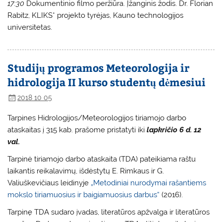
17:30
Dokumentinio filmo peržiūra. Įžanginis žodis. Dr. Florian
Rabitz, KLIKS* projekto tyrėjas, Kauno technologijos
universitetas.
Studijų programos Meteorologija ir
hidrologija II kurso studentų dėmesiui
2018 10 05
Tarpines Hidrologijos/Meteorologijos tiriamojo darbo
ataskaitas į 315 kab. prašome pristatyti iki
lapkričio 6 d. 12
val.
Tarpinė tiriamojo darbo ataskaita (TDA) pateikiama raštu
laikantis reikalavimų, išdėstytų E. Rimkaus ir G.
Valiuškevičiaus leidinyje
„Metodiniai nurodymai rašantiems
mokslo tiriamuosius ir baigiamuosius darbus“
(2016).
Tarpinę TDA sudaro įvadas, literatūros apžvalga ir literatūros