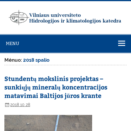
Skip
to
content
Vilniaus
universiteto
MENU
Hidrologijos ir
klimatologijos
Mėnuo:
2018 spalio
katedra
Stundentų mokslinis projektas –
sunkiųjų mineralų koncentracijos
matavimai Baltijos jūros krante
2018 10 28