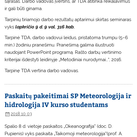
sąrašas. Darbo vadovas įvertins, ar TDA atitinka reikalavimus
ir gali būti ginama.
Tarpinių tiriamojo darbo rezultatų aptarimui skirtas seminaras
vyks
lapkričio 9 d. 9 val. 316 kab.
Tarpinė TDA, darbo vadovui leidus, pristatoma trumpu (5–6
min.) žodiniu pranešimu. Pranešimą galima iliustruoti
naudojant PowerPoint programą. Rašto darbų vertinimo
kriterijai išdėstyti leidinyje „Metodiniai nurodymai…“, 2016.
Tarpinę TDA vertina darbo vadovas.
Paskaitų pakeitimai SP Meteorologija ir
hidrologija IV kurso studentams
2018 10 03
Spalio 8 d. vietoje paskaitos „Okeanografija” (doc. D.
Pupienis) vyks paskaita „Taikomoji meteorologija”(prof. A.