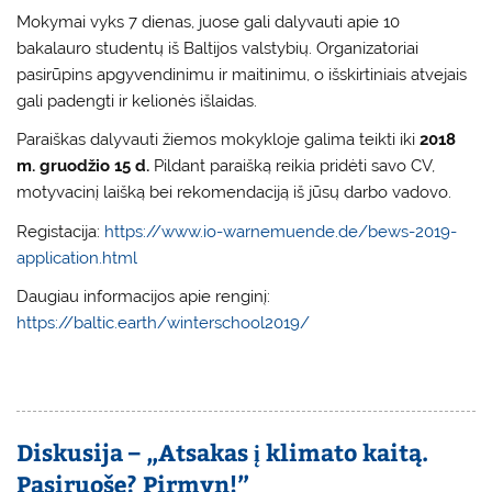
Mokymai vyks 7 dienas, juose gali dalyvauti apie 10
bakalauro studentų iš Baltijos valstybių. Organizatoriai
pasirūpins apgyvendinimu ir maitinimu, o išskirtiniais atvejais
gali padengti ir kelionės išlaidas.
Paraiškas dalyvauti žiemos mokykloje galima teikti iki
2018
m. gruodžio 15 d.
Pildant paraišką reikia pridėti savo CV,
motyvacinį laišką bei rekomendaciją iš jūsų darbo vadovo.
Registacija:
https://www.io-warnemuende.de/bews-2019-
application.html
Daugiau informacijos apie renginį:
https://baltic.earth/winterschool2019/
Diskusija – „Atsakas į klimato kaitą.
Pasiruošę? Pirmyn!”