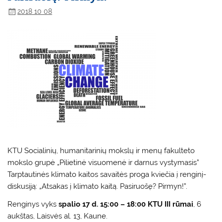
2018 10 08
KTU Socialinių, humanitarinių mokslų ir menų fakulteto
mokslo grupė „Pilietinė visuomenė ir darnus vystymasis”
Tarptautinės klimato kaitos savaitės proga kviečia į renginį-
diskusiją: „Atsakas į klimato kaitą. Pasiruošę? Pirmyn!”.
Renginys vyks
spalio 17 d. 15:00 – 18:00 KTU III rūmai
, 6
aukštas, Laisvės al. 13, Kaune.