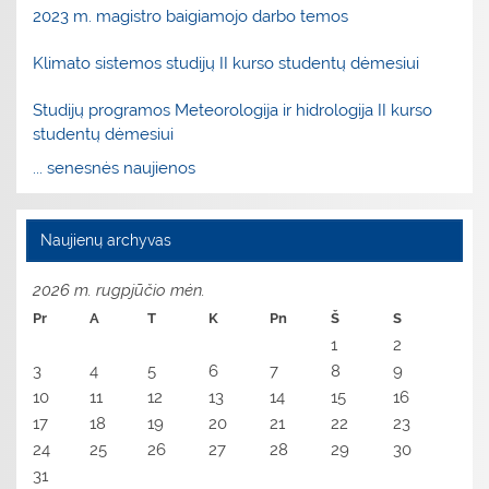
2023 m. magistro baigiamojo darbo temos
Klimato sistemos studijų II kurso studentų dėmesiui
Studijų programos Meteorologija ir hidrologija II kurso
studentų dėmesiui
... senesnės naujienos
Naujienų archyvas
2026 m. rugpjūčio mėn.
Pr
A
T
K
Pn
Š
S
1
2
3
4
5
6
7
8
9
10
11
12
13
14
15
16
17
18
19
20
21
22
23
24
25
26
27
28
29
30
31