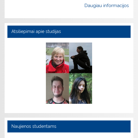
Daugiau informacijos
Atsiliepimai apie studijas
Naujienos studentams