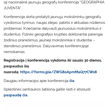
oji nacionalinė jaunųjų geografų konferencija “GEOGRAPHIA
JUVENTA”.
Konferencija skirta pristatyti jaunųjų mokslininkų-geografų
vykdomus tyrimus, naujas idėjas, patirtis ir aktualias nūdienos
problemas. Kviečiame dalyvauti jaunuosius mokslininkus ir
studentus. Fizinės geografijos krypties doktorantai parengia
žodinius pranešimus, jaunieji mokslininkai ir studentai –
stendinius pranešimus. Dalyvavimas konferencijoje
nemokamas.
Registracija į konferenciją vykdoma iki sausio 30 dienos,
paspaudus šią
nuorodą
:
https://forms.gle/ZWG8oApmMaQ77CWs8
Daugiau informacijos apie konferenciją
čia
Išplėstinės santraukos šabloną galite rasti ir atsisiųsti
paspaudę čia
.