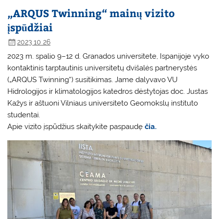
„ARQUS Twinning“ mainų vizito
įspūdžiai
2023 10 26
2023 m. spalio 9–12 d. Granados universitete, Ispanijoje vyko
kontaktinis tarptautinis universitetų dvišalės partnerystės
(„ARQUS Twinning“) susitikimas. Jame dalyvavo
VU
Hidrologijos ir klimatologijos katedros
dėstytojas doc. Justas
Kažys ir aštuoni Vilniaus universiteto Geomokslų instituto
studentai.
Apie vizito įspūdžius skaitykite paspaudę
čia.