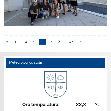
«
1
…
4
5
6
7
8
…
48
»
Meteorologijos stotis
xx,x
Oro temperatūra:
°C