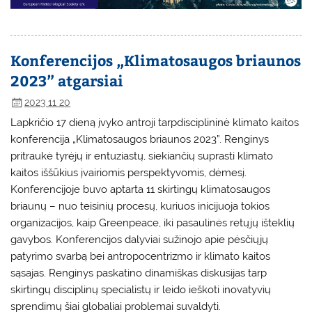
Konferencijos „Klimatosaugos briaunos
2023” atgarsiai
2023 11 20
Lapkričio 17 dieną įvyko antroji tarpdisciplininė klimato kaitos
konferencija „Klimatosaugos briaunos 2023”. Renginys
pritraukė tyrėjų ir entuziastų, siekiančių suprasti klimato
kaitos iššūkius įvairiomis perspektyvomis, dėmesį.
Konferencijoje buvo aptarta 11 skirtingų klimatosaugos
briaunų – nuo teisinių procesų, kuriuos inicijuoja tokios
organizacijos, kaip Greenpeace, iki pasaulinės retųjų išteklių
gavybos. Konferencijos dalyviai sužinojo apie pėsčiųjų
patyrimo svarbą bei antropocentrizmo ir klimato kaitos
sąsajas. Renginys paskatino dinamiškas diskusijas tarp
skirtingų disciplinų specialistų ir leido ieškoti inovatyvių
sprendimų šiai globaliai problemai suvaldyti.