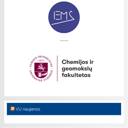
-----
VU naujienos