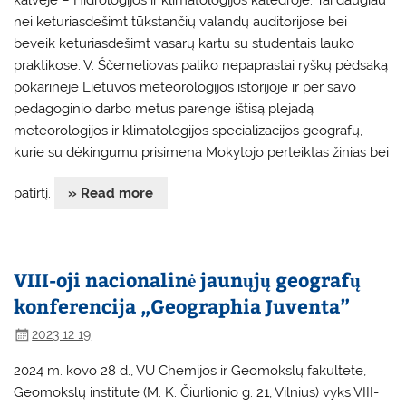
kalvėje – Hidrologijos ir klimatologijos katedroje. Tai daugiau
nei keturiasdešimt tūkstančių valandų auditorijose bei
beveik keturiasdešimt vasarų kartu su studentais lauko
praktikose. V. Ščemeliovas paliko nepaprastai ryškų pėdsaką
pokarinėje Lietuvos meteorologijos istorijoje ir per savo
pedagoginio darbo metus parengė ištisą plejadą
meteorologijos ir klimatologijos specializacijos geografų,
kurie su dėkingumu prisimena Mokytojo perteiktas žinias bei
patirtį.
» Read more
VIII-oji nacionalinė jaunųjų geografų
konferencija „Geographia Juventa”
2023 12 19
2024 m. kovo 28 d., VU Chemijos ir Geomokslų fakultete,
Geomokslų institute (M. K. Čiurlionio g. 21, Vilnius) vyks VIII-