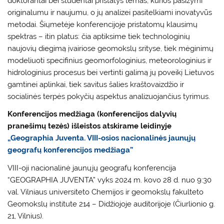
doktorantai bei studentai pristatys temas, kurios pasižymi
originalumu ir naujumu, o jų analizei pasitelkiami inovatyvūs
metodai. Šiųmetėje konferencijoje pristatomų klausimų
spektras – itin platus: čia aptiksime tiek technologinių
naujovių diegimą įvairiose geomokslų srityse, tiek mėginimų
modeliuoti specifinius geomorfologinius, meteorologinius ir
hidrologinius procesus bei vertinti galimą jų poveikį Lietuvos
gamtinei aplinkai, tiek savitus šalies kraštovaizdžio ir
socialinės terpės pokyčių aspektus analizuojančius tyrimus.
Konferencijos medžiaga (konferencijos dalyvių
pranešimų tezės) išleistos atskirame leidinyje
„Geographia Juventa. VIII-osios nacionalinės jaunųjų
geografų konferencijos medžiaga”
VIII-oji nacionalinė jaunųjų geografų konferencija
“GEOGRAPHIA JUVENTA” vyks 2024 m. kovo 28 d. nuo 9:30
val. Vilniaus universiteto Chemijos ir geomokslų fakulteto
Geomokslų institute 214 – Didžiojoje auditorijoje (Čiurlionio g.
21, Vilnius).