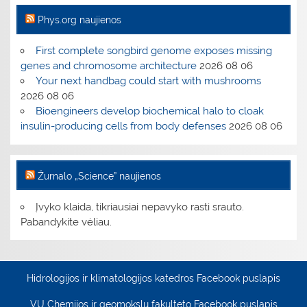
Phys.org naujienos
First complete songbird genome exposes missing
genes and chromosome architecture
2026 08 06
Your next handbag could start with mushrooms
2026 08 06
Bioengineers develop biochemical halo to cloak
insulin-producing cells from body defenses
2026 08 06
Žurnalo „Science” naujienos
Įvyko klaida, tikriausiai nepavyko rasti srauto.
Pabandykite vėliau.
Hidrologijos ir klimatologijos katedros Facebook puslapis
VU Chemijos ir geomokslų fakulteto Facebook puslapis