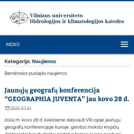
Skip
to
content
Vilniaus
universiteto
MENU
Hidrologijos ir
klimatologijos
Kategorija:
Naujienos
katedra
Bendrosios puslapio naujienos
Jaunųjų geografų konferencija
“GEOGRAPHIA JUVENTA” jau kovo 28 d.
2024 03 14
2024 m. kovo 28 d. kviečiame dalyvauti VIII-ojoje jaunųjų
geografų konferencijoje kurioje, gamtos mokslo krypčių