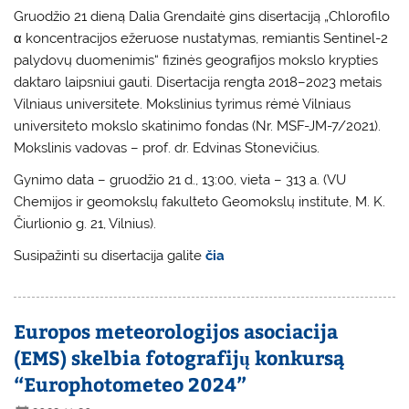
Gruodžio 21 dieną Dalia Grendaitė gins disertaciją „Chlorofilo
α koncentracijos ežeruose nustatymas, remiantis Sentinel-2
palydovų duomenimis“ fizinės geografijos mokslo krypties
daktaro laipsniui gauti. Disertacija rengta 2018–2023 metais
Vilniaus universitete. Mokslinius tyrimus rėmė Vilniaus
universiteto mokslo skatinimo fondas (Nr. MSF-JM-7/2021).
Mokslinis vadovas – prof. dr. Edvinas Stonevičius.
Gynimo data – gruodžio 21 d., 13:00, vieta – 313 a. (VU
Chemijos ir geomokslų fakulteto Geomokslų institute, M. K.
Čiurlionio g. 21, Vilnius).
Susipažinti su disertacija galite
čia
Europos meteorologijos asociacija
(EMS) skelbia fotografijų konkursą
“Europhotometeo 2024”