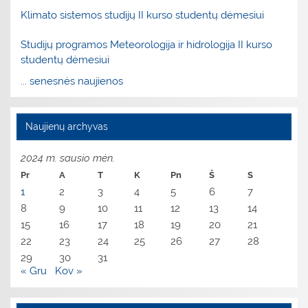
Klimato sistemos studijų II kurso studentų dėmesiui
Studijų programos Meteorologija ir hidrologija II kurso
studentų dėmesiui
... senesnės naujienos
Naujienų archyvas
2024 m. sausio mėn.
Pr
A
T
K
Pn
Š
S
1
2
3
4
5
6
7
8
9
10
11
12
13
14
15
16
17
18
19
20
21
22
23
24
25
26
27
28
29
30
31
« Gru
Kov »