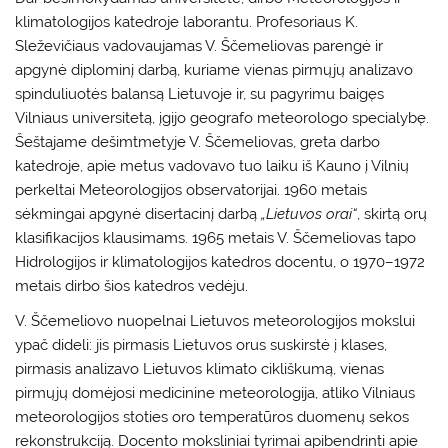
klimatologijos katedroje laborantu. Profesoriaus K.
Sleževičiaus vadovaujamas V. Ščemeliovas parengė ir
apgynė diplominį darbą, kuriame vienas pirmųjų analizavo
spinduliuotės balansą Lietuvoje ir, su pagyrimu baigęs
Vilniaus universitetą, įgijo geografo meteorologo specialybę.
Šeštajame dešimtmetyje V. Ščemeliovas, greta darbo
katedroje, apie metus vadovavo tuo laiku iš Kauno į Vilnių
perkeltai Meteorologijos observatorijai. 1960 metais
sėkmingai apgynė disertacinį darbą
„Lietuvos orai“
, skirtą orų
klasifikacijos klausimams. 1965 metais V. Ščemeliovas tapo
Hidrologijos ir klimatologijos katedros docentu, o 1970–1972
metais dirbo šios katedros vedėju.
V. Ščemeliovo nuopelnai Lietuvos meteorologijos mokslui
ypač dideli: jis pirmasis Lietuvos orus suskirstė į klases,
pirmasis analizavo Lietuvos klimato cikliškumą, vienas
pirmųjų domėjosi medicinine meteorologija, atliko Vilniaus
meteorologijos stoties oro temperatūros duomenų sekos
rekonstrukciją. Docento moksliniai tyrimai apibendrinti apie