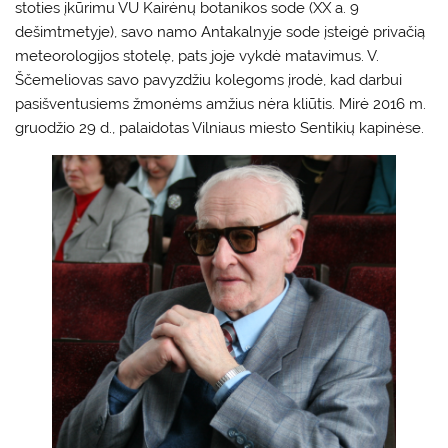
stoties įkūrimu VU Kairėnų botanikos sode (XX a. 9
dešimtmetyje), savo namo Antakalnyje sode įsteigė privačią
meteorologijos stotelę, pats joje vykdė matavimus. V.
Ščemeliovas savo pavyzdžiu kolegoms įrodė, kad darbui
pasišventusiems žmonėms amžius nėra kliūtis. Mirė 2016 m.
gruodžio 29 d., palaidotas Vilniaus miesto Sentikių kapinėse.