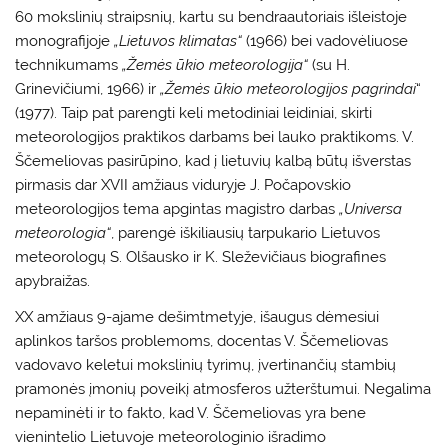
60 mokslinių straipsnių, kartu su bendraautoriais išleistoje
monografijoje
„Lietuvos klimatas“
(1966) bei vadovėliuose
technikumams
„Žemės ūkio meteorologija“
(su H.
Grinevičiumi, 1966) ir
„Žemės ūkio meteorologijos pagrindai
“
(1977). Taip pat parengti keli metodiniai leidiniai, skirti
meteorologijos praktikos darbams bei lauko praktikoms. V.
Ščemeliovas pasirūpino, kad į lietuvių kalbą būtų išverstas
pirmasis dar XVII amžiaus viduryje J. Počapovskio
meteorologijos tema apgintas magistro darbas
„Universa
meteorologia“
, parengė iškiliausių tarpukario Lietuvos
meteorologų S. Olšausko ir K. Sleževičiaus biografines
apybraižas.
XX amžiaus 9-ajame dešimtmetyje, išaugus dėmesiui
aplinkos taršos problemoms, docentas V. Ščemeliovas
vadovavo keletui mokslinių tyrimų, įvertinančių stambių
pramonės įmonių poveikį atmosferos užterštumui. Negalima
nepaminėti ir to fakto, kad V. Ščemeliovas yra bene
vienintelio Lietuvoje meteorologinio išradimo