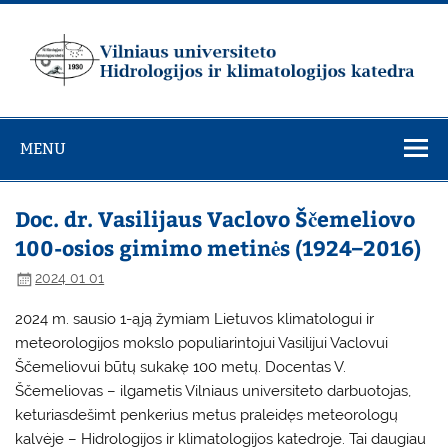
Skip
to
content
Vilniaus
universiteto
MENU
Hidrologijos ir
klimatologijos
katedra
Doc. dr. Vasilijaus Vaclovo Ščemeliovo
100-osios gimimo metinės (1924–2016)
2024 01 01
2024 m. sausio 1-ąją žymiam Lietuvos klimatologui ir
meteorologijos mokslo populiarintojui Vasilijui Vaclovui
Ščemeliovui būtų sukakę 100 metų. Docentas V.
Ščemeliovas – ilgametis Vilniaus universiteto darbuotojas,
keturiasdešimt penkerius metus praleidęs meteorologų
kalvėje – Hidrologijos ir klimatologijos katedroje. Tai daugiau