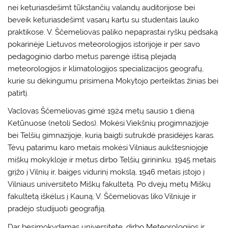
nei keturiasdešimt tūkstančių valandų auditorijose bei
beveik keturiasdešimt vasarų kartu su studentais lauko
praktikose. V. Ščemeliovas paliko nepaprastai ryškų pėdsaką
pokarinėje Lietuvos meteorologijos istorijoje ir per savo
pedagoginio darbo metus parengė ištisą plejadą
meteorologijos ir klimatologijos specializacijos geografų,
kurie su dėkingumu prisimena Mokytojo perteiktas žinias bei
patirtį.
Vaclovas Ščemeliovas gimė 1924 metų sausio 1 dieną
Ketūnuose (netoli Sedos). Mokėsi Viekšnių progimnazijoje
bei Telšių gimnazijoje, kurią baigti sutrukdė prasidėjęs karas.
Tėvų patarimu karo metais mokėsi Vilniaus aukštesniojoje
miškų mokykloje ir metus dirbo Telšių girininku. 1945 metais
grįžo į Vilnių ir, baigęs vidurinį mokslą, 1946 metais įstojo į
Vilniaus universiteto Miškų fakultetą. Po dvejų metų Miškų
fakultetą iškėlus į Kauną, V. Ščemeliovas liko Vilniuje ir
pradėjo studijuoti geografiją.
Dar besimokydamas universitete, dirbo Meteorologijos ir