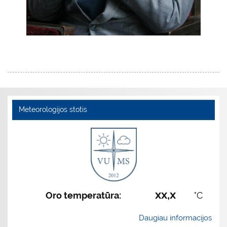
Meteorologijos stotis
xx,x
Oro temperatūra:
°C
Daugiau informacijos