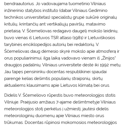
bendraautorius. Jo vadovaujama tuometinio Vilniaus
inžinerinio statybos instituto (dabar Vilniaus Gedimino
technikos universitetas) specialistų grupė sukūrė originalų
kritulių, krintančių ant vertikaliųjų paviršių, matavimo
prietaisą. V. Ščemeliovas redagavo daugelį mokslo leidinių,
buvo vienas iš Lietuvos TSR atlaso (1981) ir Lietuviškosios
tarybinės enciklopedijos autorių bei redaktorių. V.
Ščemeliovas daug dėmesio skyrė mokslo apie atmosferą ir
orus populiarinimui, ilgą laiką vadovavo vienam iš „Žinijos“
draugijos padalinių. Vilniaus universitete dėstė iki 1992 metų.
Jau tapęs pensininku docentas respublikinei spaudai
parengė kelias dešimtis populiarių straipsnių, skirtų
aktualiems klausimams apie Lietuvos klimatą bei orus.
Didelis V. Ščemeliovo rūpestis buvo meteorologijos stotis
Vilniuje. Praėjusio amžiaus 7-ajame dešimtmetyje Vilniaus
meteorologijos stotį perkėlus į užmiestį, jautėsi didelis
meteorologinių duomenų apie Vilniaus miesto orus
trūkumas. Docentas rūpinosi mokomosios meteorologijos