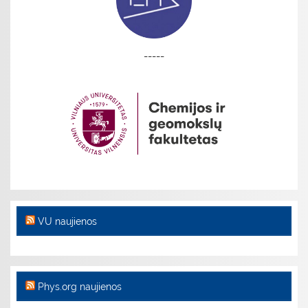
-----
VU naujienos
Phys.org naujienos