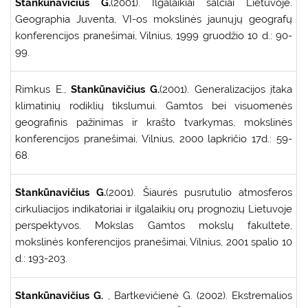
Stankūnavičius G.
(2001). Ilgalaikiai šalčiai Lietuvoje.
Geographia Juventa, VI-os mokslinės jaunųjų geografų
konferencijos pranešimai, Vilnius, 1999 gruodžio 10 d.: 90-
99.
Rimkus E.,
Stankūnavičius G.
(2001). Generalizacijos įtaka
klimatinių rodiklių tikslumui. Gamtos bei visuomenės
geografinis pažinimas ir krašto tvarkymas, mokslinės
konferencijos pranešimai, Vilnius, 2000 lapkričio 17d.: 59-
68.
Stankūnavičius G.
(2001). Šiaurės pusrutulio atmosferos
cirkuliacijos indikatoriai ir ilgalaikių orų prognozių Lietuvoje
perspektyvos. Mokslas Gamtos mokslų fakultete,
mokslinės konferencijos pranešimai, Vilnius, 2001 spalio 10
d.: 193-203.
Stankūnavičius G.
, Bartkevičienė G. (2002). Ekstremalios