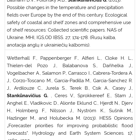
Possible changes in the temperature and precipitation
fields over Europe by the end of this century. Ecological
safety of coastal and shelf zones and comprehensive use
of shelf resources: Collected scientific papers. NAS of
Ukraine, MHI, IGS,OD IBSS. 27, 174-178. (Rusų kalba,
anotacija anglų ir ukrainiečių kalbomis).
Wetterhall F., Pappenberger F., Alfieri L., Cloke H. L.,
Thielen-del Pozo J., Balabanova S., Daňhelka J.,
Vogelbacher A., Salamon P., Carrasco I., Cabrera-Tordera A.
J., Corzo-Toscano M., Garcia-Padilla M., Garcia-Sanchez R.
J., Ardilouze C., Jurela S., Terek B., Csik A., Casey J.,
Stankūnavičius G.
, Ceres V., Sprokkereef E., Stam J.,
Anghel E., Vladikovic D., Alionte Eklund C., Hjerdt N., Djerv
H., Holmberg F., Nilsson J., Nyström K., Sušnik M.,
Hazlinger M., and Holubecka M. (2013). HESS Opinions
„Forecaster priorities for improving probabilistic flood
forecasts”. Hydrology and Earth System Sciences. 17,