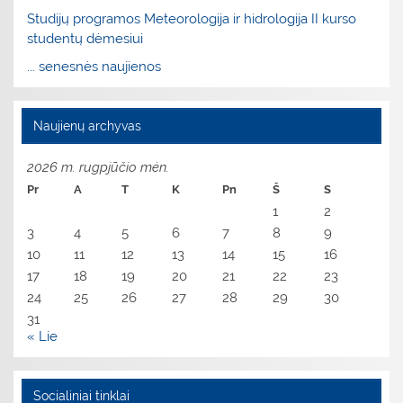
Studijų programos Meteorologija ir hidrologija II kurso
studentų dėmesiui
... senesnės naujienos
Naujienų archyvas
2026 m. rugpjūčio mėn.
Pr
A
T
K
Pn
Š
S
1
2
3
4
5
6
7
8
9
10
11
12
13
14
15
16
17
18
19
20
21
22
23
24
25
26
27
28
29
30
31
« Lie
Socialiniai tinklai