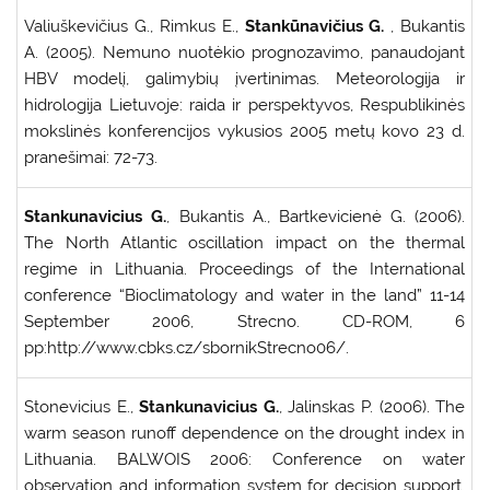
Valiuškevičius G., Rimkus E.,
Stankūnavičius G.
, Bukantis
A. (2005). Nemuno nuotėkio prognozavimo, panaudojant
HBV modelį, galimybių įvertinimas. Meteorologija ir
hidrologija Lietuvoje: raida ir perspektyvos, Respublikinės
mokslinės konferencijos vykusios 2005 metų kovo 23 d.
pranešimai: 72-73.
Stankunavicius G.
, Bukantis A., Bartkevicienė G. (2006).
The North Atlantic oscillation impact on the thermal
regime in Lithuania. Proceedings of the International
conference “Bioclimatology and water in the land” 11-14
September 2006, Strecno. CD-ROM, 6
pp:http://www.cbks.cz/sbornikStrecno06/.
Stonevicius E.,
Stankunavicius G.
, Jalinskas P. (2006). The
warm season runoff dependence on the drought index in
Lithuania. BALWOIS 2006: Conference on water
observation and information system for decision support,