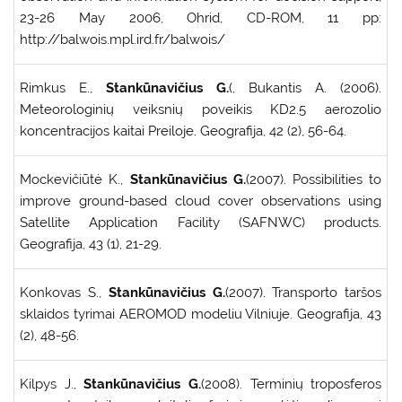
23-26 May 2006, Ohrid, CD-ROM, 11 pp:
http://balwois.mpl.ird.fr/balwois/
Rimkus E.,
Stankūnavičius G.
(, Bukantis A. (2006).
Meteorologinių veiksnių poveikis KD2.5 aerozolio
koncentracijos kaitai Preiloje. Geografija, 42 (2), 56-64.
Mockevičiūtė K.,
Stankūnavičius G.
(2007). Possibilities to
improve ground-based cloud cover observations using
Satellite Application Facility (SAFNWC) products.
Geografija, 43 (1), 21-29.
Konkovas S.,
Stankūnavičius G.
(2007). Transporto taršos
sklaidos tyrimai AEROMOD modeliu Vilniuje. Geografija, 43
(2), 48-56.
Kilpys J.,
Stankūnavičius G.
(2008). Terminių troposferos