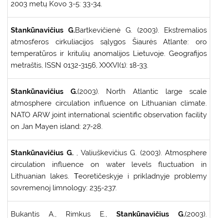
2003 metų Kovo 3-5: 33-34.
Stankūnavičius G.
Bartkevičienė G. (2003). Ekstremalios
atmosferos cirkuliacijos sąlygos Šiaurės Atlante: oro
temperatūros ir kritulių anomalijos Lietuvoje. Geografijos
metraštis, ISSN 0132-3156, XXXVI(1): 18-33.
Stankūnavičius G.
(2003). North Atlantic large scale
atmosphere circulation influence on Lithuanian climate.
NATO ARW joint international scientific observation facility
on Jan Mayen island: 27-28.
Stankūnavičius G.
, Valiuškevičius G. (2003). Atmosphere
circulation influence on water levels fluctuation in
Lithuanian lakes. Тeoretičeskyje i prikladnyje problemy
sovremenoj limnology: 235-237.
Bukantis A., Rimkus E.,
Stankūnavičius G.
(2003).