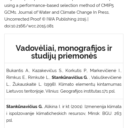
using a performance-based selection method of CMIP5
GCMs. Journal of Water and Climate Change In Press,
Uncorrected Proof © IWA Publishing 2015 |
doi:10.2166/wcc.2015.081
Vadovėliai, monografijos ir
studijų priemonės
Bukantis A., Kazakevičus S., Korkutis P., Markevičienė I.,
Rimkus E., Rimkutė L.,
Stankūnavičius G.
, Valiuškevičienė
L., Žukauskaitė L. (1998). Klimato elementų kintamumas
Lietuvos teritorijoje, Vilnius: Geografijos institutas.171 psl.
Stankūnavičius G.
,Alikina I. ir kt (2001). Izmenenija klimata
i ispolzovanije klimaticheskich resursov, Minsk: BGU. 263
psl.