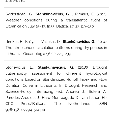
4389-4399.
Sviderskytė, G.,
Stankūnavičius, G.
, Rimkus, E. (2014).
Weather conditions during a transatlantic flight of
Lituanica on July 15–17, 1933. Baltica, 27 (2), 119–130.
Rimkus E., Kažys J., Valiukas D.,
Stankūnavičius G.
(2014).
The atmospheric circulation patterns during dry periods in
Lithuania. Oceanologia 56 (2): 223-239.
Stonevičius E.,
Stankūnavičius, G.
(2015). Drought
vulnerability assessment for different hydrological
conditions based on Standardized Runoff Index and Flow
Duration Curve in Lithuania. In Drought: Research and
Science-Policy Interfacing (ed. Andreu J., Solera A.,
Paredes-Arquiola J., Haro-Monteagudo D., van Lanen H.).
CRC Press/Balkena The Netherlands. ISBN
9781138027794, 514 pp.