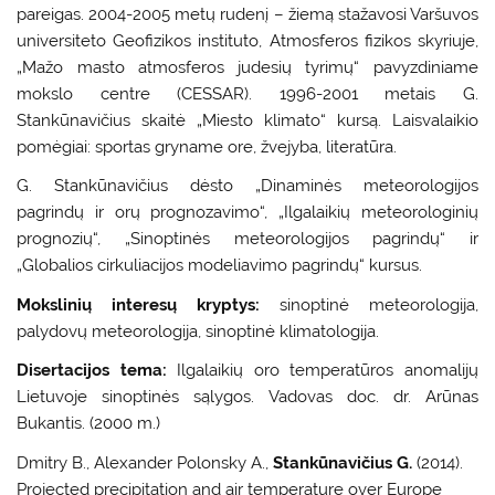
pareigas. 2004-2005 metų rudenį – žiemą stažavosi Varšuvos
universiteto Geofizikos instituto, Atmosferos fizikos skyriuje,
„Mažo masto atmosferos judesių tyrimų“ pavyzdiniame
mokslo centre (CESSAR). 1996-2001 metais G.
Stankūnavičius skaitė „Miesto klimato“ kursą. Laisvalaikio
pomėgiai: sportas gryname ore, žvejyba, literatūra.
G. Stankūnavičius dėsto „Dinaminės meteorologijos
pagrindų ir orų prognozavimo“, „Ilgalaikių meteorologinių
prognozių“, „Sinoptinės meteorologijos pagrindų“ ir
„Globalios cirkuliacijos modeliavimo pagrindų“ kursus.
Mokslinių interesų kryptys:
sinoptinė meteorologija,
palydovų meteorologija, sinoptinė klimatologija.
Disertacijos tema:
Ilgalaikių oro temperatūros anomalijų
Lietuvoje sinoptinės sąlygos. Vadovas doc. dr. Arūnas
Bukantis. (2000 m.)
Dmitry B., Alexander Polonsky A.,
Stankūnavičius G.
(2014).
Projected precipitation and air temperature over Europe