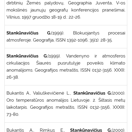
dirbtinių Žemės palydovų, Geographia Juventa, V-os
mokslinės jaunųjų geografų konferencijos pranešimai,
Vilnius, 1997 gruodžio 18-19 d.: 22-26.
Stankūnavičius G.
(1999). Blokuojantys procesai
atmosferoje. Geografija, ISSN 1392-1096, 35(1): 28-35.
Stankūnavičius G.
(1999). Vandenyno ir atmosferos
cirkuliacijos Šiaurės pusrutulyje poveikis klimato
anomalijoms. Geografijos metraštis, ISSN 0132-3156. XXXII:
26-38.
Bukantis A., Valiuškevičienė L.,
Stankūnavičius G.
(2000).
Oro temperatūros anomalijos Lietuvoje. 2. Šiltasis metų
laikotarpis. Geografijos metraštis, ISSN 0132-3156, XXXIII:
73-80.
Bukantis A., Rimkus E.,
Stankūnavičius G.
(2000).