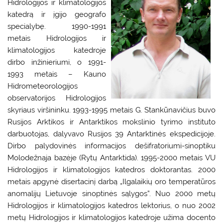
Hidrologijos ir klimatologijos
katedrą ir įgijo geografo
specialybę. 1990-1991
metais Hidrologijos ir
klimatologijos katedroje
dirbo inžinieriumi, o 1991-
1993 metais – Kauno
Hidrometeorologijos
observatorijos Hidrologijos
skyriaus viršininku. 1993-1995 metais G. Stankūnavičius buvo
Rusijos Arktikos ir Antarktikos mokslinio tyrimo instituto
darbuotojas, dalyvavo Rusijos 39 Antarktinės ekspedicijoje.
Dirbo palydovinės informacijos dešifratoriumi-sinoptiku
Molodežnaja bazėje (Rytų Antarktida). 1995-2000 metais VU
Hidrologijos ir klimatologijos katedros doktorantas. 2000
metais apgynė disertacinį darbą „Ilgalaikių oro temperatūros
anomalijų Lietuvoje sinoptinės sąlygos”. Nuo 2000 metų
Hidrologijos ir klimatologijos katedros lektorius, o nuo 2002
metų Hidrologijos ir klimatologijos katedroje užima docento