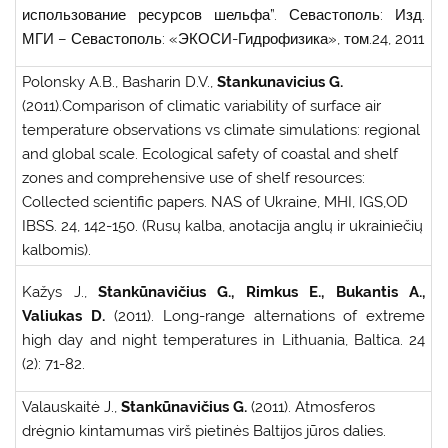
использование ресурсов шельфа”. Севастополь: Изд.
МГИ – Севастополь: «ЭКОСИ-Гидрофизика», том.24, 2011
Polonsky A.B., Basharin D.V.,
Stankunavicius G.
(2011).Comparison of climatic variability of surface air
temperature observations vs climate simulations: regional
and global scale. Ecological safety of coastal and shelf
zones and comprehensive use of shelf resources:
Collected scientific papers. NAS of Ukraine, MHI, IGS,OD
IBSS. 24, 142-150. (Rusų kalba, anotacija anglų ir ukrainiečių
kalbomis).
Kažys J.,
Stankūnavičius G., Rimkus E., Bukantis A.,
Valiukas D.
(2011). Long-range alternations of extreme
high day and night temperatures in Lithuania, Baltica. 24
(2): 71-82.
Valauskaitė J.,
Stankūnavičius G.
(2011). Atmosferos
drėgnio kintamumas virš pietinės Baltijos jūros dalies.