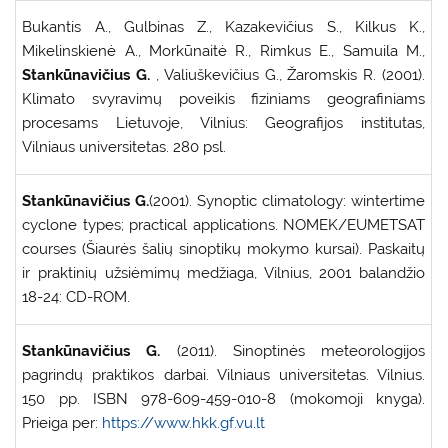
Bukantis A., Gulbinas Z., Kazakevičius S., Kilkus K.,
Mikelinskienė A., Morkūnaitė R., Rimkus E., Samuila M.,
Stankūnavičius G.
, Valiuškevičius G., Žaromskis R. (2001).
Klimato svyravimų poveikis fiziniams geografiniams
procesams Lietuvoje, Vilnius: Geografijos institutas,
Vilniaus universitetas. 280 psl.
Stankūnavičius G.
(2001). Synoptic climatology: wintertime
cyclone types; practical applications. NOMEK/EUMETSAT
courses (Šiaurės šalių sinoptikų mokymo kursai). Paskaitų
ir praktinių užsiėmimų medžiaga, Vilnius, 2001 balandžio
18-24: CD-ROM.
Stankūnavičius G.
(2011). Sinoptinės meteorologijos
pagrindų praktikos darbai. Vilniaus universitetas. Vilnius.
150 pp. ISBN 978-609-459-010-8 (mokomoji knyga).
Prieiga per:
https://www.hkk.gf.vu.lt