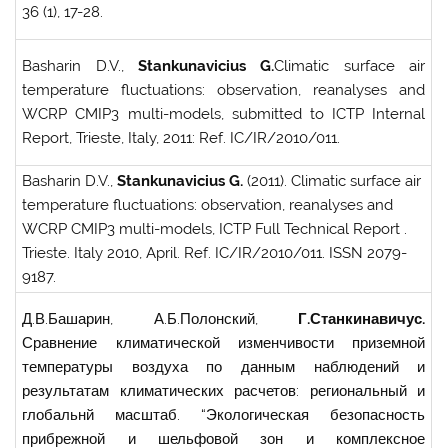
36 (1), 17-28.
Basharin D.V.,
Stankunavicius G.
Climatic surface air
temperature fluctuations: observation, reanalyses and
WCRP CMIP3 multi-models, submitted to ICTP Internal
Report, Trieste, Italy, 2011: Ref. IC/IR/2010/011.
Basharin D.V.,
Stankunavicius G.
(2011). Climatic surface air
temperature fluctuations: observation, reanalyses and
WCRP CMIP3 multi-models, ICTP Full Technical Report .
Trieste. Italy 2010, April. Ref. IC/IR/2010/011. ISSN 2079-
9187.
Д.В.Башарин, А.Б.Полонский,
Г.Станкинавичус.
Сравнение климатической изменчивости приземной
температуры воздуха по данным наблюдений и
результатам климатических расчетов: региональный и
глобальнй масштаб. “Экологическая безопасность
прибрежной и шельфовой зон и комплексное