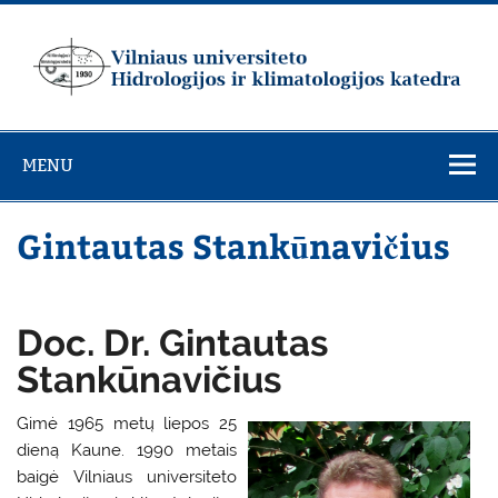
Skip
to
content
Vilniaus
universiteto
MENU
Hidrologijos ir
klimatologijos
Gintautas Stankūnavičius
katedra
Doc. Dr. Gintautas
Stankūnavičius
Gimė 1965 metų liepos 25
dieną Kaune. 1990 metais
baigė Vilniaus universiteto