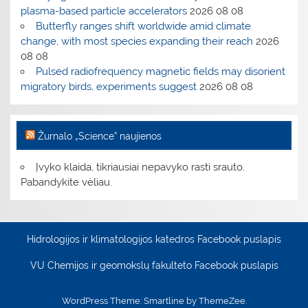
plasma-based particle accelerators
2026 08 08
Butterfly ranges shift worldwide amid climate
change, with most species expanding their reach
2026
08 08
Pulsed radiofrequency magnetic fields may disorient
migratory birds, experiments suggest
2026 08 08
Žurnalo „Science” naujienos
Įvyko klaida, tikriausiai nepavyko rasti srauto.
Pabandykite vėliau.
Hidrologijos ir klimatologijos katedros Facebook puslapis
VU Chemijos ir geomokslų fakulteto Facebook puslapis
WordPress Theme: Smartline by ThemeZee.