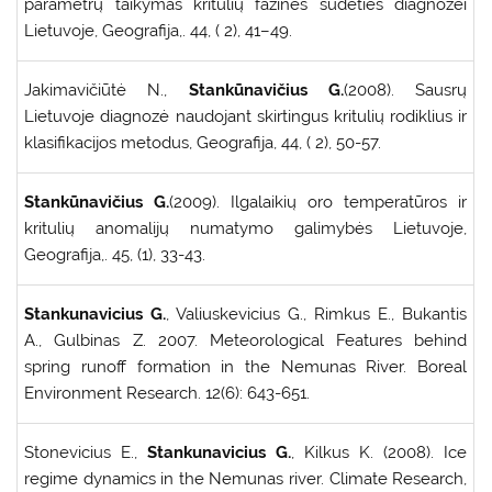
parametrų taikymas kritulių fazinės sudėties diagnozei
Lietuvoje, Geografija,. 44, ( 2), 41–49.
Jakimavičiūtė N.,
Stankūnavičius G.
(2008). Sausrų
Lietuvoje diagnozė naudojant skirtingus kritulių rodiklius ir
klasifikacijos metodus, Geografija, 44, ( 2), 50-57.
Stankūnavičius G.
(2009). Ilgalaikių oro temperatūros ir
kritulių anomalijų numatymo galimybės Lietuvoje,
Geografija,. 45, (1), 33-43.
Stankunavicius G.
, Valiuskevicius G., Rimkus E., Bukantis
A., Gulbinas Z. 2007. Meteorological Features behind
spring runoff formation in the Nemunas River. Boreal
Environment Research. 12(6): 643-651.
Stonevicius E.,
Stankunavicius G.
, Kilkus K. (2008). Ice
regime dynamics in the Nemunas river. Climate Research,