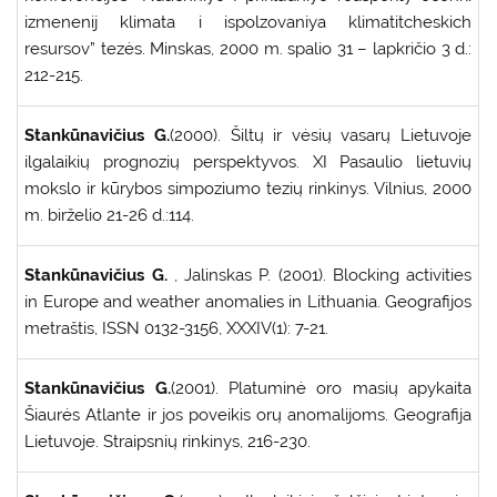
izmenenij klimata i ispolzovaniya klimatitcheskich
resursov” tezės. Minskas, 2000 m. spalio 31 – lapkričio 3 d.:
212-215.
Stankūnavičius G.
(2000). Šiltų ir vėsių vasarų Lietuvoje
ilgalaikių prognozių perspektyvos. XI Pasaulio lietuvių
mokslo ir kūrybos simpoziumo tezių rinkinys. Vilnius, 2000
m. birželio 21-26 d.:114.
Stankūnavičius G.
, Jalinskas P. (2001). Blocking activities
in Europe and weather anomalies in Lithuania. Geografijos
metraštis, ISSN 0132-3156, XXXIV(1): 7-21.
Stankūnavičius G.
(2001). Platuminė oro masių apykaita
Šiaurės Atlante ir jos poveikis orų anomalijoms. Geografija
Lietuvoje. Straipsnių rinkinys, 216-230.