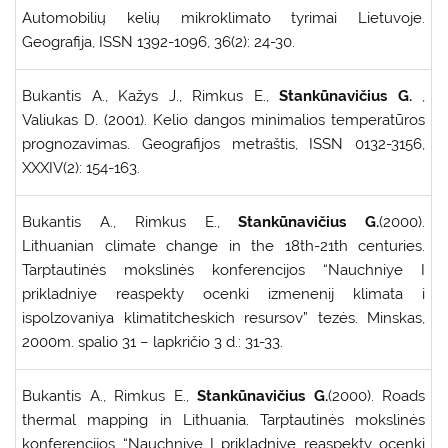
Automobilių kelių mikroklimato tyrimai Lietuvoje.
Geografija, ISSN 1392-1096, 36(2): 24-30.
Bukantis A., Kažys J., Rimkus E.,
Stankūnavičius G.
,
Valiukas D. (2001). Kelio dangos minimalios temperatūros
prognozavimas. Geografijos metraštis, ISSN 0132-3156,
XXXIV(2): 154-163.
Bukantis A., Rimkus E.,
Stankūnavičius G.
(2000).
Lithuanian climate change in the 18th-21th centuries.
Tarptautinės mokslinės konferencijos “Nauchniye I
prikladniye reaspekty ocenki izmenenij klimata i
ispolzovaniya klimatitcheskich resursov” tezės. Minskas,
2000m. spalio 31 – lapkričio 3 d.: 31-33.
Bukantis A., Rimkus E.,
Stankūnavičius G.
(2000). Roads
thermal mapping in Lithuania. Tarptautinės mokslinės
konferencijos “Nauchniye I prikladniye reaspekty ocenki