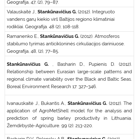
Geografija, 47, (2), 79–87.
Valauskaitė J.,
Stankūnavičius G.
(2012). Integruoto
vandens garų kiekio virš Baltijos regiono klimatiniai
rodikliai. Geografija. 48 (2), 108-118.
Ramanenko E.,
Stankūnavičius G.
(2012). Atmosferos
stabilumo tyrimas anticikloninės cirkuliacijos dariniuose.
Geografija, 48, (2), 77–85.
Stankūnavičius G.
, Basharin D., Pupienis D. (2012).
Relationship between Eurasian large-scale patterns and
regional climate variability over the Black and Baltic Seas.
Boreal Environment Research 17. 327–346.
Ivanauskaitė J., Bukantis A.,
Stankūnavičius G.
(2012). The
application of AgroMetShell model for the analysis and
prediction of spring barley productivity in Lithuania.
Žemdirbystė-Agriculture. 99 (2): 213-220.
Basharin D.V., Polonsky A.B.,
Stankunavicius G.
(2013).