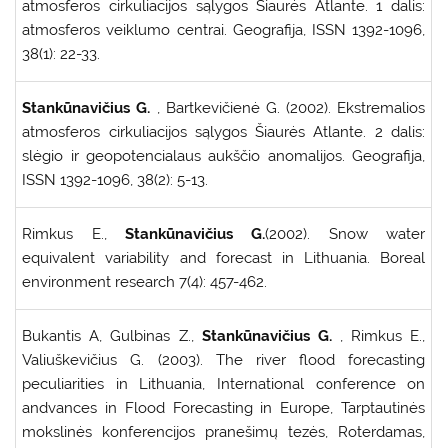
atmosferos cirkuliacijos sąlygos Šiaurės Atlante. 1 dalis:
atmosferos veiklumo centrai. Geografija, ISSN 1392-1096,
38(1): 22-33.
Stankūnavičius G.
, Bartkevičienė G. (2002). Ekstremalios
atmosferos cirkuliacijos sąlygos Šiaurės Atlante. 2 dalis:
slėgio ir geopotencialaus aukščio anomalijos. Geografija,
ISSN 1392-1096, 38(2): 5-13.
Rimkus E.,
Stankūnavičius G.
(2002). Snow water
equivalent variability and forecast in Lithuania. Boreal
environment research 7(4): 457-462.
Bukantis A, Gulbinas Z.,
Stankūnavičius G.
, Rimkus E.,
Valiuškevičius G. (2003). The river flood forecasting
peculiarities in Lithuania, International conference on
andvances in Flood Forecasting in Europe, Tarptautinės
mokslinės konferencijos pranešimų tezės, Roterdamas,