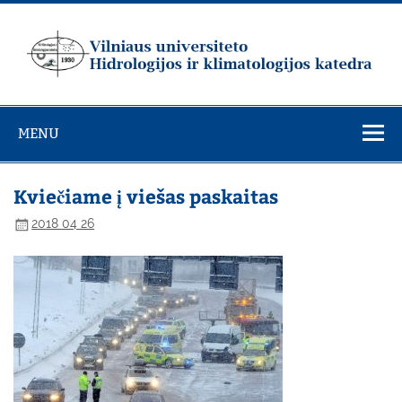
Skip
to
content
Vilniaus
universiteto
MENU
Hidrologijos ir
klimatologijos
katedra
Kviečiame į viešas paskaitas
2018 04 26