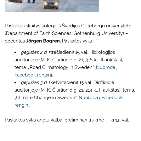
Paskaitas skaitys kolega iš Švedijos Geteborgo universiteto
(Department of Earth Sciences, Gothenburg University) –
docentas
Jörgen Bogren.
Paskaitos vyks:
gegužės 2 d.
(trečiadienį) 15 val. Hidrologijos
auditorijoje (M. K. Čiurlionio g. 21, 316 k., III aukštas),
tema: „Road Climatology in Sweden”.
Nuoroda į
Facebook renginį
.
gegužės 3 d.
(ketvirtadienį) 15 val. Didžiojoje
auditorijoje (M. K. Čiurlionio g. 21, 214 k., II aukštas), tema:
„Climate Change in Sweden”.
Nuoroda į Facebook
renginį
.
Paskaitos vyks anglų kalba, preliminari trukmė – iki 1,5 val.