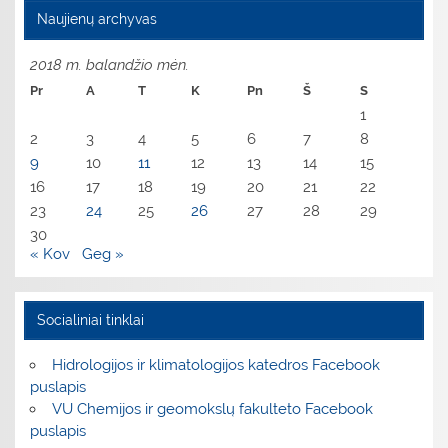
Naujienų archyvas
2018 m. balandžio mėn.
Pr
A
T
K
Pn
Š
S
1
2
3
4
5
6
7
8
9
10
11
12
13
14
15
16
17
18
19
20
21
22
23
24
25
26
27
28
29
30
« Kov
Geg »
Socialiniai tinklai
Hidrologijos ir klimatologijos katedros Facebook
puslapis
VU Chemijos ir geomokslų fakulteto Facebook
puslapis