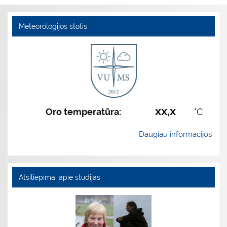
Meteorologijos stotis
xx,x
Oro temperatūra:
°C
Daugiau informacijos
Atsiliepimai apie studijas