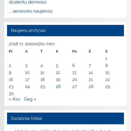
studentų dėmesiui
... senesnės naujienos
Naujienų archyvas
2018 m. balandžio mėn.
Pr
A
T
K
Pn
Š
S
1
2
3
4
5
6
7
8
9
10
11
12
13
14
15
16
17
18
19
20
21
22
23
24
25
26
27
28
29
30
« Kov
Geg »
Socialiniai tinklai