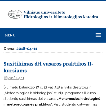
Skip
to
content
Vilniaus
universiteto
MENU
Hidrologijos ir
klimatologijos
Diena:
2018-04-11
katedra
Susitikimas dėl vasaros praktikos II-
kursiams
2018 04 11
Šių metų balandžio 17 d. 13 val. 318 a. vyks dėstytojų ir
„Meteorologijos ir hidrologijos“ studijų programos II kurso
studentų susitikimas dėl vasaros
„Mokomosios hidrologinė
ir meteorologinės praktikos“.
Visų studentų dalyvavimas