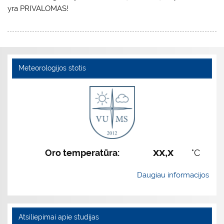
yra PRIVALOMAS!
Meteorologijos stotis
xx,x
Oro temperatūra:
°C
Daugiau informacijos
Atsiliepimai apie studijas