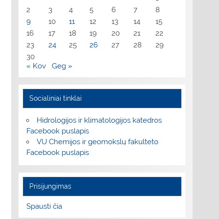
2
3
4
5
6
7
8
9
10
11
12
13
14
15
16
17
18
19
20
21
22
23
24
25
26
27
28
29
30
« Kov
Geg »
Socialiniai tinklai
Hidrologijos ir klimatologijos katedros
Facebook puslapis
VU Chemijos ir geomokslų fakulteto
Facebook puslapis
Prisijungimas
Spausti čia