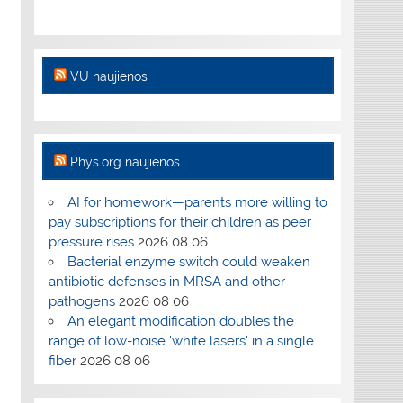
VU naujienos
Phys.org naujienos
AI for homework—parents more willing to
pay subscriptions for their children as peer
pressure rises
2026 08 06
Bacterial enzyme switch could weaken
antibiotic defenses in MRSA and other
pathogens
2026 08 06
An elegant modification doubles the
range of low-noise 'white lasers' in a single
fiber
2026 08 06