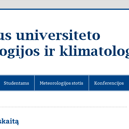
Studentams
Meteorologijos stotis
Konferencijos
skaitą