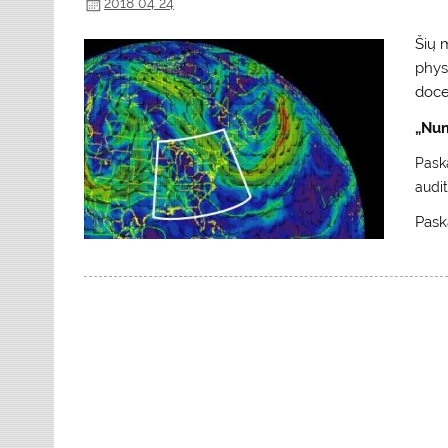
2018 04 24
Šių 
phys
doce
„
Num
Paska
audit
Paska