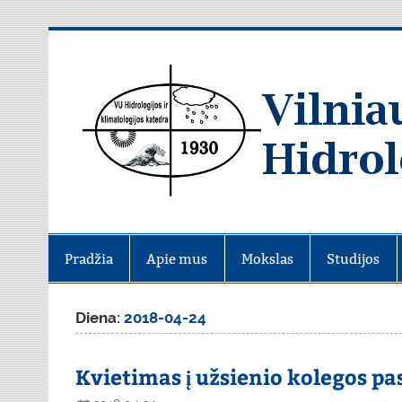
Skip
to
content
Pradžia
Apie mus
Mokslas
Studijos
Diena:
2018-04-24
Kvietimas į užsienio kolegos pa