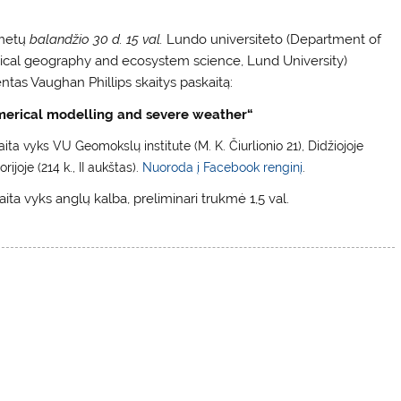
metų
balandžio 30 d. 15 val.
Lundo universiteto (Department of
ical geography and ecosystem science, Lund University)
ntas Vaughan Phillips skaitys paskaitą:
erical modelling and severe weather
“
ita vyks VU Geomokslų institute (M. K. Čiurlionio 21), Didžiojoje
orijoje (214 k., II aukštas).
Nuoroda į Facebook renginį
.
ita vyks anglų kalba, preliminari trukmė 1,5 val.