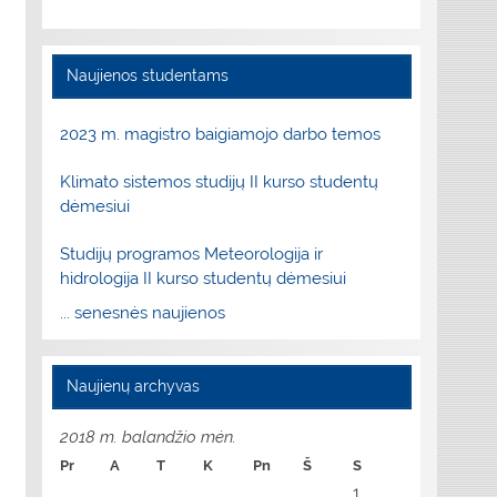
Naujienos studentams
2023 m. magistro baigiamojo darbo temos
Klimato sistemos studijų II kurso studentų
dėmesiui
Studijų programos Meteorologija ir
hidrologija II kurso studentų dėmesiui
... senesnės naujienos
Naujienų archyvas
2018 m. balandžio mėn.
Pr
A
T
K
Pn
Š
S
1