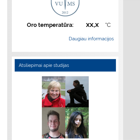
xx,x
Oro temperatūra:
°C
Daugiau informacijos
Atsiliepimai apie studijas