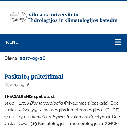
Skip
to
content
Vilniaus
universiteto
MENU
Hidrologijos ir
klimatologijos
Diena:
2017-09-26
katedra
Paskaitų pakeitimai
2017 09 26
TREČIADIENIS spalio 4 d.
14:00 – 17:00
Biometeorologija
(Privalomasis)(paskaita), Doc.
Justas Kažys, 319 Klimatologijos ir meteorologijos a. (CHGF)
17:00 – 19:00
Biometeorologija
(Privalomasis)(pratybos), Doc.
Justas kažys, 319 Klimatologijos ir meteorologijos a. (CHGF)