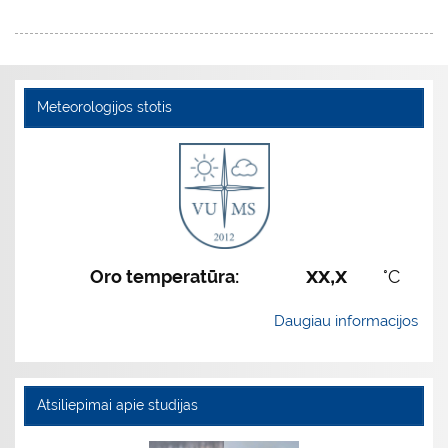
Meteorologijos stotis
xx,x
Oro temperatūra:
°C
Daugiau informacijos
Atsiliepimai apie studijas