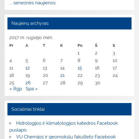
... senesnės naujienos
Naujienų archyvas
2017 m. rugsėjo mėn.
Pr
A
T
K
Pn
Š
S
1
2
3
4
5
6
7
8
9
10
11
12
13
14
15
16
17
18
19
20
21
22
23
24
25
26
27
28
29
30
« Rgp
Spa »
Socialiniai tinklai
Hidrologijos ir klimatologijos katedros Facebook
puslapis
VU Chemijos ir geomokslų fakulteto Facebook