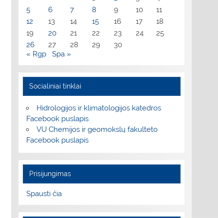
5
6
7
8
9
10
11
12
13
14
15
16
17
18
19
20
21
22
23
24
25
26
27
28
29
30
« Rgp
Spa »
Socialiniai tinklai
Hidrologijos ir klimatologijos katedros
Facebook puslapis
VU Chemijos ir geomokslų fakulteto
Facebook puslapis
Prisijungimas
Spausti čia