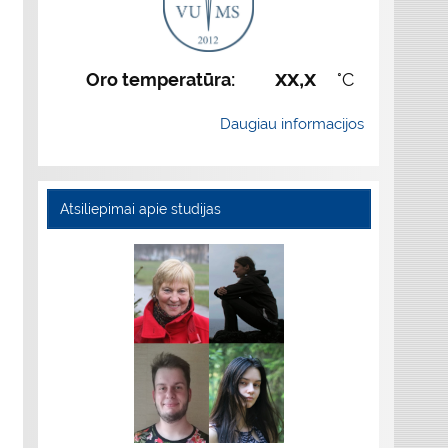
xx,x
Oro temperatūra:
°C
Daugiau informacijos
Atsiliepimai apie studijas