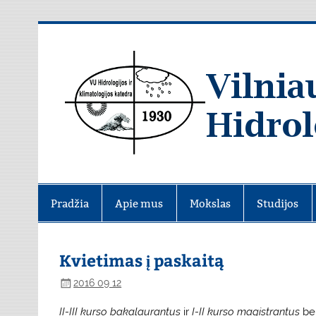
Skip
to
content
Pradžia
Apie mus
Mokslas
Studijos
Kvietimas į paskaitą
2016 09 12
II-III kurso bakalaurantus
ir
I-II kurso magistrantus
bei