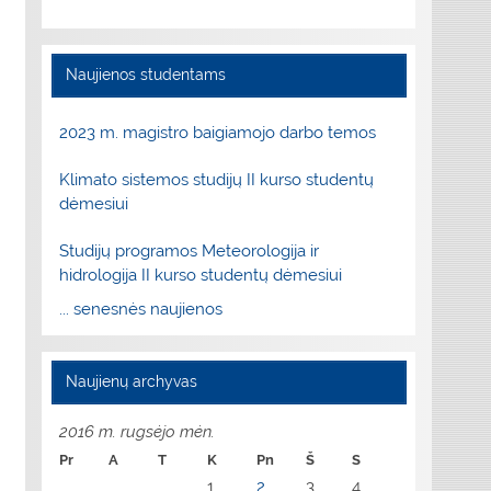
Naujienos studentams
2023 m. magistro baigiamojo darbo temos
Klimato sistemos studijų II kurso studentų
dėmesiui
Studijų programos Meteorologija ir
hidrologija II kurso studentų dėmesiui
... senesnės naujienos
Naujienų archyvas
2016 m. rugsėjo mėn.
Pr
A
T
K
Pn
Š
S
1
2
3
4