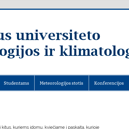
Studentams
Meteorologijos stotis
Konferencijos
 kitus, kuriems įdomu, kviečiame į paskaitą, kurioje