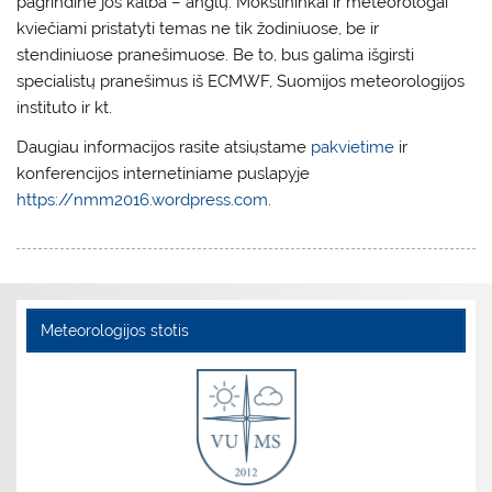
pagrindinė jos kalba – anglų. Mokslininkai ir meteorologai
kviečiami pristatyti temas ne tik žodiniuose, be ir
stendiniuose pranešimuose. Be to, bus galima išgirsti
specialistų pranešimus iš ECMWF, Suomijos meteorologijos
instituto ir kt.
Daugiau informacijos rasite atsiųstame
pakvietime
ir
konferencijos internetiniame puslapyje
https://nmm2016.wordpress.com
.
Meteorologijos stotis