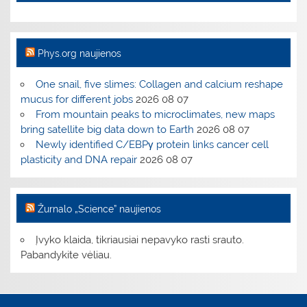
Phys.org naujienos
One snail, five slimes: Collagen and calcium reshape
mucus for different jobs
2026 08 07
From mountain peaks to microclimates, new maps
bring satellite big data down to Earth
2026 08 07
Newly identified C/EBPγ protein links cancer cell
plasticity and DNA repair
2026 08 07
Žurnalo „Science” naujienos
Įvyko klaida, tikriausiai nepavyko rasti srauto.
Pabandykite vėliau.