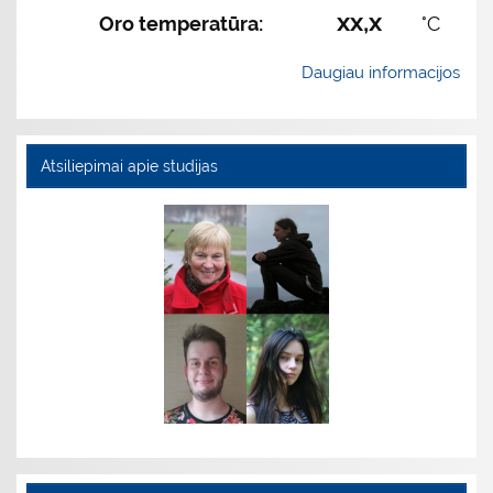
xx,x
Oro temperatūra:
°C
Daugiau informacijos
Atsiliepimai apie studijas