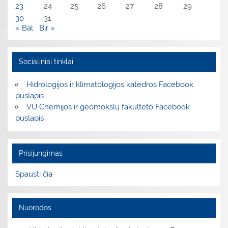
23
24
25
26
27
28
29
30
31
« Bal
Bir »
Socialiniai tinklai
Hidrologijos ir klimatologijos katedros Facebook
puslapis
VU Chemijos ir geomokslų fakulteto Facebook
puslapis
Prisijungimas
Spausti čia
Nuorodos