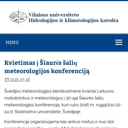
Skip
to
content
Vilniaus
universiteto
MENU
Hidrologijos ir
klimatologijos
katedra
Kvietimas į Šiaurės šalių
meteorologijos konferenciją
2016 05 18
Švedijos meteorologijos bendruomenė kviečia Lietuvos
mokslininkus ir meteorologus į 30-ąją Šiaurės šalių
meteorologijos konferenciją, kuri vyks 2016 m. rugpjūčio 22-
24 d. Stokholmo universitete, Švedijoje.
Konferencija organizuojama kas antrus metus ir nuo šiol