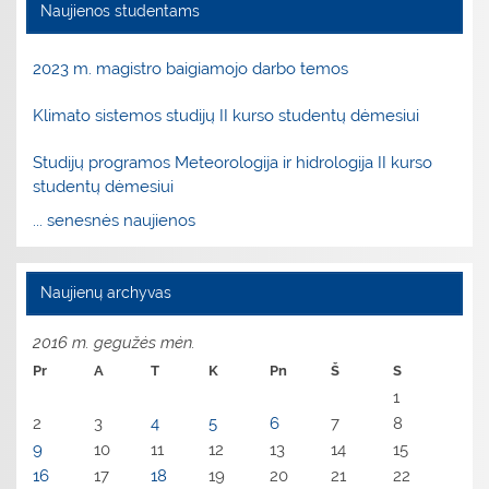
Naujienos studentams
2023 m. magistro baigiamojo darbo temos
Klimato sistemos studijų II kurso studentų dėmesiui
Studijų programos Meteorologija ir hidrologija II kurso
studentų dėmesiui
... senesnės naujienos
Naujienų archyvas
2016 m. gegužės mėn.
Pr
A
T
K
Pn
Š
S
1
2
3
4
5
6
7
8
9
10
11
12
13
14
15
16
17
18
19
20
21
22