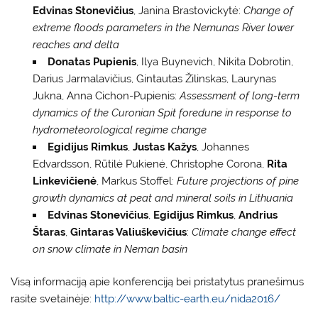
Edvinas Stonevičius
, Janina Brastovickytė:
Change of
extreme floods parameters in the Nemunas River lower
reaches and delta
Donatas Pupienis
, Ilya Buynevich, Nikita Dobrotin,
Darius Jarmalavičius, Gintautas Žilinskas, Laurynas
Jukna, Anna Cichon-Pupienis:
Assessment of long-term
dynamics of the Curonian Spit foredune in response to
hydrometeorological regime change
Egidijus Rimkus
,
Justas Kažys
, Johannes
Edvardsson, Rūtilė Pukienė, Christophe Corona,
Rita
Linkevičienė
, Markus Stoffel:
Future projections of pine
growth dynamics at peat and mineral soils in Lithuania
Edvinas Stonevičius
,
Egidijus Rimkus
,
Andrius
Štaras
,
Gintaras Valiuškevičius
:
Climate change effect
on snow climate in Neman basin
Visą informaciją apie konferenciją bei pristatytus pranešimus
rasite svetainėje:
http://www.baltic-earth.eu/nida2016/