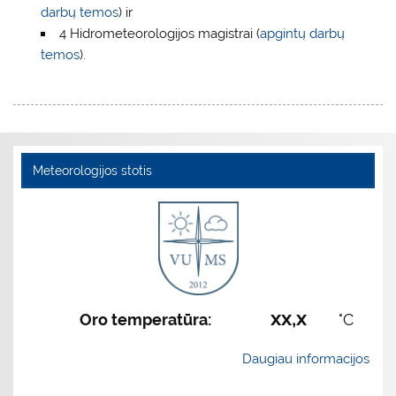
darbų temos
) ir
4 Hidrometeorologijos magistrai (
apgintų darbų
temos
).
Meteorologijos stotis
xx,x
Oro temperatūra:
°C
Daugiau informacijos