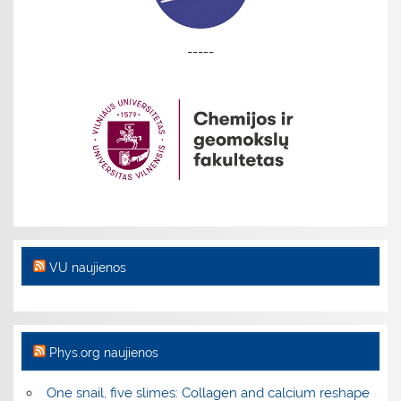
-----
VU naujienos
Phys.org naujienos
One snail, five slimes: Collagen and calcium reshape