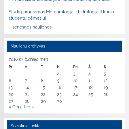
Studijų programos Meteorologija ir hidrologija II kurso
studentų dėmesiui
... senesnės naujienos
Naujienų archyvas
2016 m. birželio mėn.
Pr
A
T
K
Pn
Š
S
1
2
3
4
5
6
7
8
9
10
11
12
13
14
15
16
17
18
19
20
21
22
23
24
25
26
27
28
29
30
« Geg
Lie »
Socialiniai tinklai