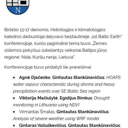
Birželio 13-17 dienomis, Hidrologijos ir klimatologijos
katedros darbuotojai dalyvavo tarptautinėje „1st Baltic Earth”
konferencijoje, kurios pagrindinė tema buvo „Žemės
sistemos pokyčius sukeliantys veiksniai Baltijos jūros
regione: Nida, Kuršių nerija, Lietuva”.
Konferencijoje buvo pristatyti šie pranešimai:
Agnė Djačenko
,
Gintautas Stankūnavičius
:
HOAPS
water vapour characteristic during storms and heavy
precipitation events over SE Baltic Sea region
Viktorija Mačiulytė
,
Egidijus Rimkus
:
Drought
monitoring in Lithuania using NDVI
Virmantas Šmatas,
Gintautas Stankūnavičius
:
Analysis of severe weather using WRF model
Gintaras Valiuškevičius
,
Gintautas Stankūnavičius
,