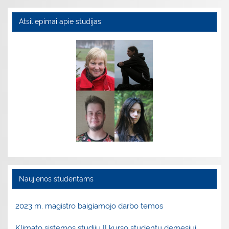
Atsiliepimai apie studijas
Naujienos studentams
2023 m. magistro baigiamojo darbo temos
Klimato sistemos studijų II kurso studentų dėmesiui