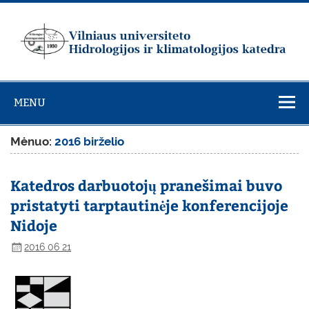
Skip
to
content
Vilniaus
universiteto
MENU
Hidrologijos ir
klimatologijos
Mėnuo:
2016 birželio
katedra
Katedros darbuotojų pranešimai buvo
pristatyti tarptautinėje konferencijoje
Nidoje
2016 06 21