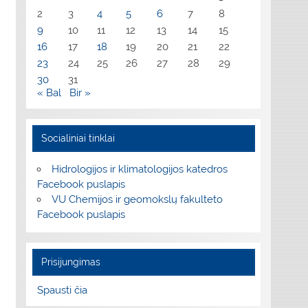
2
3
4
5
6
7
8
9
10
11
12
13
14
15
16
17
18
19
20
21
22
23
24
25
26
27
28
29
30
31
« Bal
Bir »
Socialiniai tinklai
Hidrologijos ir klimatologijos katedros
Facebook puslapis
VU Chemijos ir geomokslų fakulteto
Facebook puslapis
Prisijungimas
Spausti čia