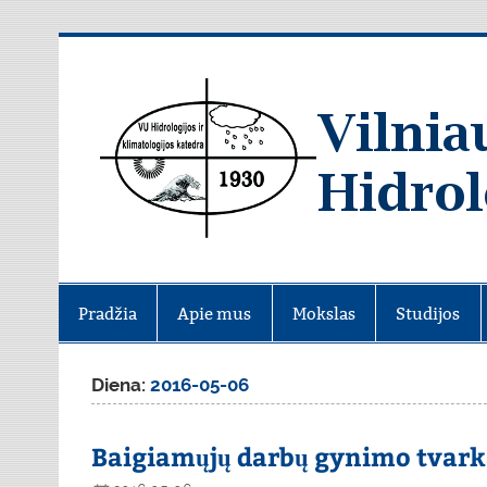
Skip
to
content
Pradžia
Apie mus
Mokslas
Studijos
Diena:
2016-05-06
Baigiamųjų darbų gynimo tvark