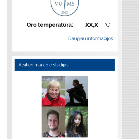
xx,x
Oro temperatūra:
°C
Daugiau informacijos
Atsiliepimai apie studijas