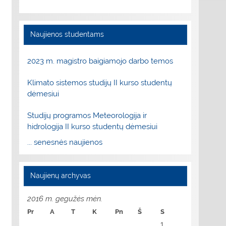
Naujienos studentams
2023 m. magistro baigiamojo darbo temos
Klimato sistemos studijų II kurso studentų
dėmesiui
Studijų programos Meteorologija ir
hidrologija II kurso studentų dėmesiui
... senesnės naujienos
Naujienų archyvas
2016 m. gegužės mėn.
Pr
A
T
K
Pn
Š
S
1