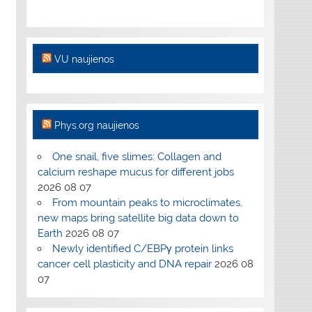
VU naujienos
Phys.org naujienos
One snail, five slimes: Collagen and
calcium reshape mucus for different jobs
2026 08 07
From mountain peaks to microclimates,
new maps bring satellite big data down to
Earth
2026 08 07
Newly identified C/EBPγ protein links
cancer cell plasticity and DNA repair
2026 08
07