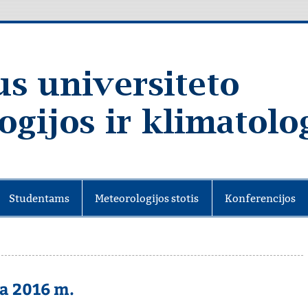
Studentams
Meteorologijos stotis
Konferencijos
a 2016 m.