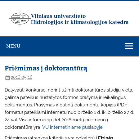
Skip
to
content
Vilniaus
universiteto
MENU
Hidrologijos ir
klimatologijos
katedra
Priėmimas į doktorantūrą
2016 05 16
Dalyvauti konkurse, norint užimti doktorantūros studijų vietą,
galima pateikus nustatytos formos prašymą ir reikalingus
dokumentus. Prašymas ir būtinų dokumentų kopijos (PDF
formatu) pateikiami internetu nuo birželio 1 d. iki birželio 27 d.
24 val. Visa informacija dėl 2016 metų priėmimo į
doktorantūrą yra
VU internetiniame puslapyje
.
Priėmimas (atrankos kriterijus yra pokalbis) į
Fizinės