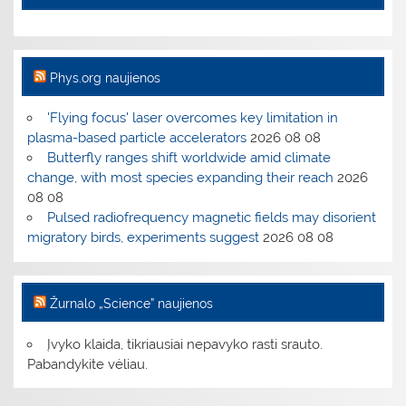
Phys.org naujienos
'Flying focus' laser overcomes key limitation in
plasma-based particle accelerators
2026 08 08
Butterfly ranges shift worldwide amid climate
change, with most species expanding their reach
2026
08 08
Pulsed radiofrequency magnetic fields may disorient
migratory birds, experiments suggest
2026 08 08
Žurnalo „Science” naujienos
Įvyko klaida, tikriausiai nepavyko rasti srauto.
Pabandykite vėliau.