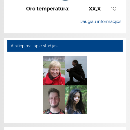
xx,x
Oro temperatūra:
°C
Daugiau informacijos
Atsiliepimai apie studijas