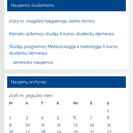
Naujienos studentams
2023 m. magistro baigiamojo darbo temos
Klimato sistemos studijų II kurso studentų dėmesiui
Studijų programos Meteorologija ir hidrologija II kurso
studentų dėmesiui
... senesnės naujienos
Naujienų archyvas
2016 m. gegužės mėn.
Pr
A
T
K
Pn
Š
S
1
2
3
4
5
6
7
8
9
10
11
12
13
14
15
16
17
18
19
20
21
22