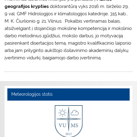
geografijos krypties
doktorantūrą vyks 2016 m. birželio 29,
9 val. GMF Hidrologijos ir klimatologijos katedroje, 315 kab.,
M. K. Čiurlionio g. 21, Vilnius. Pokalbis vertinamas balais,
atsižvelgiant į stojančiojo mokslinę kompetenciją ir mokslinio
darbo metodinius įgūdžius, mokslo darbus, jo motyvaciją
pasirenkant disertacijos temą, magistro kvalifikacinio laipsnio
arba jam prilyginto aukštojo išsilavinimo akademinių dalykų
įvertinimo vidurkį, baigiamojo darbo įvertinimą.
Meteorologijos stotis