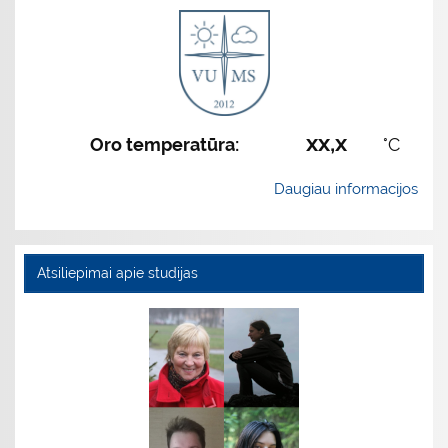
xx,x
Oro temperatūra:
°C
Daugiau informacijos
Atsiliepimai apie studijas