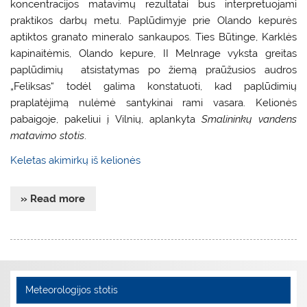
koncentracijos matavimų rezultatai bus interpretuojami
praktikos darbų metu. Paplūdimyje prie Olando kepurės
aptiktos granato mineralo sankaupos. Ties Būtinge, Karklės
kapinaitėmis, Olando kepure, II Melnrage vyksta greitas
paplūdimių atsistatymas po žiemą praūžusios audros
„Feliksas“ todėl galima konstatuoti, kad paplūdimių
praplatėjimą nulėmė santykinai rami vasara. Kelionės
pabaigoje, pakeliui į Vilnių, aplankyta
Smalininkų vandens
matavimo stotis
.
Keletas akimirkų iš kelionės
» Read more
Meteorologijos stotis