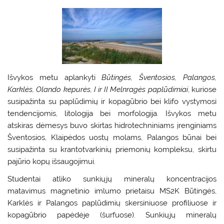
Išvykos metu aplankyti
Būtingės, Šventosios, Palangos,
Karklės, Olando kepurės, I ir II Melnragės paplūdimiai
, kuriose
susipažinta su paplūdimių ir kopagūbrio bei klifo vystymosi
tendencijomis, litologija bei morfologija. Išvykos metu
atskiras dėmesys buvo skirtas hidrotechniniams įrenginiams
Šventosios, Klaipėdos uostų molams, Palangos būnai bei
susipažinta su krantotvarkinių priemonių kompleksu, skirtu
pajūrio kopų išsaugojimui.
Studentai atliko sunkiųjų mineralų koncentracijos
matavimus magnetinio imlumo prietaisu MS2K Būtingės,
Karklės ir Palangos paplūdimių skersiniuose profiliuose ir
kopagūbrio papėdėje (šurfuose). Sunkiųjų mineralų