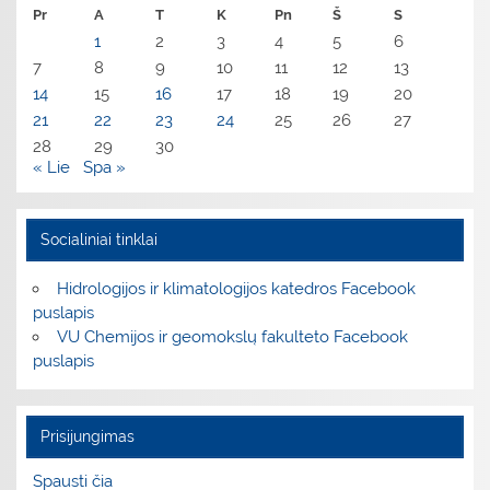
Pr
A
T
K
Pn
Š
S
1
2
3
4
5
6
7
8
9
10
11
12
13
14
15
16
17
18
19
20
21
22
23
24
25
26
27
28
29
30
« Lie
Spa »
Socialiniai tinklai
Hidrologijos ir klimatologijos katedros Facebook
puslapis
VU Chemijos ir geomokslų fakulteto Facebook
puslapis
Prisijungimas
Spausti čia