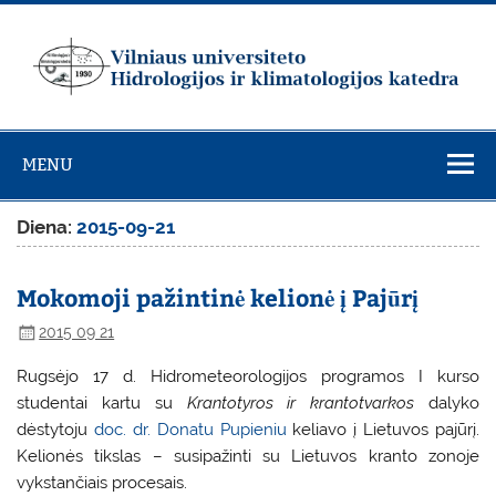
Skip
to
content
Vilniaus
universiteto
MENU
Hidrologijos ir
klimatologijos
Diena:
2015-09-21
katedra
Mokomoji pažintinė kelionė į Pajūrį
2015 09 21
Rugsėjo 17 d. Hidrometeorologijos programos I kurso
studentai kartu su
Krantotyros ir krantotvarkos
dalyko
dėstytoju
doc. dr. Donatu Pupieniu
keliavo į Lietuvos pajūrį.
Kelionės tikslas – susipažinti su Lietuvos kranto zonoje
vykstančiais procesais.