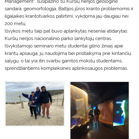
Management“, susipažino su Kuršių nerijos geologine
sandara, geomorfologija, Baltijos jūros kranto problemomis ir
ilgalaikės krantotvarkos patirtimi, vykdoma jau daugiau nei
200 metų.
Išvykos metu taip pat buvo aplankytas neseniai atidarytas
Kuršių nerijos nacionalinio parko lankytojų centras.
Išvykstamojo seminaro metu studentai gilino žinias apie
krantų apsaugą, jų naudojimą bei prisitaikymą prie kintančių
sąlygų, o tai yra itin svarbu gamtos mokslų studentams,
sprendžiantiems kompleksines aplinkosaugos problemas.