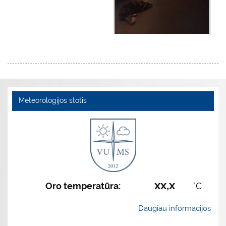
Meteorologijos stotis
xx,x
Oro temperatūra:
°C
Daugiau informacijos