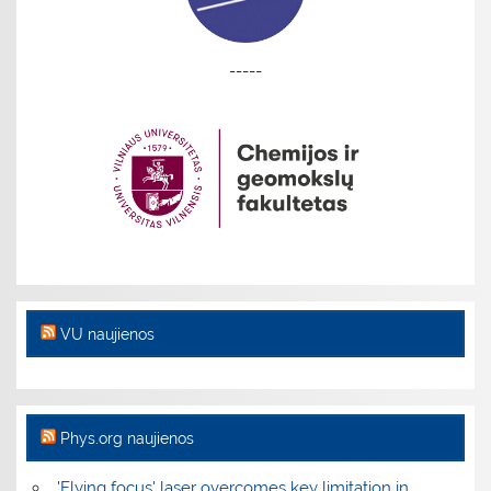
-----
VU naujienos
Phys.org naujienos
'Flying focus' laser overcomes key limitation in