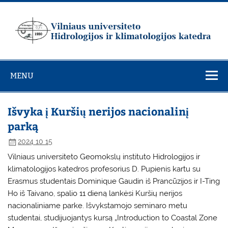
Skip
to
content
Vilniaus
universiteto
MENU
Hidrologijos ir
klimatologijos
katedra
Išvyka į Kuršių nerijos nacionalinį
parką
2024 10 15
Vilniaus universiteto Geomokslų instituto Hidrologijos ir
klimatologijos katedros profesorius D. Pupienis kartu su
Erasmus studentais Dominique Gaudin iš Prancūzijos ir I-Ting
Ho iš Taivano, spalio 11 dieną lankėsi Kuršių nerijos
nacionaliniame parke. Išvykstamojo seminaro metu
studentai, studijuojantys kursą „Introduction to Coastal Zone