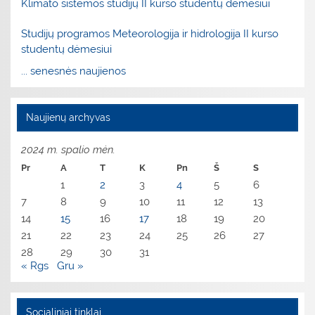
Klimato sistemos studijų II kurso studentų dėmesiui
Studijų programos Meteorologija ir hidrologija II kurso
studentų dėmesiui
... senesnės naujienos
Naujienų archyvas
2024 m. spalio mėn.
Pr
A
T
K
Pn
Š
S
1
2
3
4
5
6
7
8
9
10
11
12
13
14
15
16
17
18
19
20
21
22
23
24
25
26
27
28
29
30
31
« Rgs
Gru »
Socialiniai tinklai