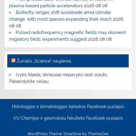
plasma-based particle accelerators
2026 08 08
Butterfly ranges shift worldwide amid climate
change, with most species expanding their reach
2026
08 08
Pulsed radiofrequency magnetic fields may disorient
migratory birds, experiments suggest
2026 08 08
Žurnalo „Science” naujienos
Įvyko klaida, tikriausiai nepavyko rasti srauto.
Pabandykite vėliau.
Hidrologijos ir klimatologijos katedros Facebook puslapis
VU Chemijos ir geomokslų fakulteto Facebook puslapis
WordPress Theme: Smartline by ThemeZee.