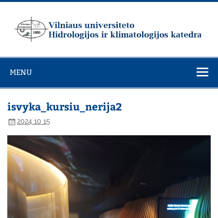
Skip
to
content
Vilniaus
universiteto
MENU
Hidrologijos ir
klimatologijos
katedra
isvyka_kursiu_nerija2
2024 10 15