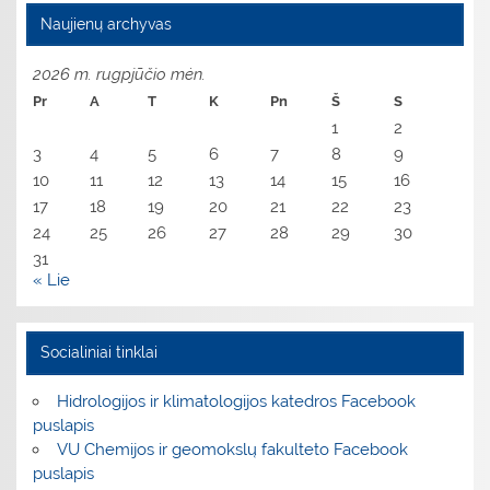
Naujienų archyvas
2026 m. rugpjūčio mėn.
Pr
A
T
K
Pn
Š
S
1
2
3
4
5
6
7
8
9
10
11
12
13
14
15
16
17
18
19
20
21
22
23
24
25
26
27
28
29
30
31
« Lie
Socialiniai tinklai
Hidrologijos ir klimatologijos katedros Facebook
puslapis
VU Chemijos ir geomokslų fakulteto Facebook
puslapis