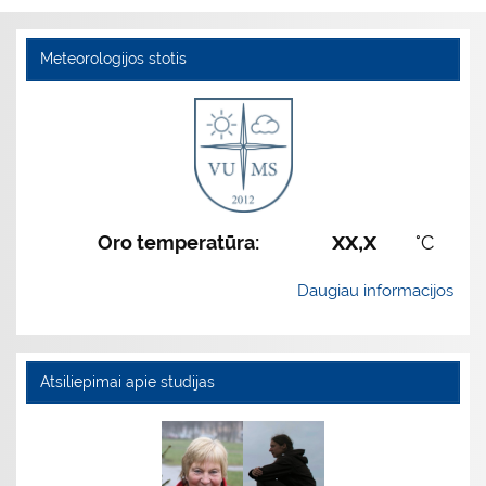
Meteorologijos stotis
xx,x
Oro temperatūra:
°C
Daugiau informacijos
Atsiliepimai apie studijas