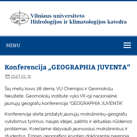
Skip
to
content
Vilniaus
universiteto
MENU
Hidrologijos ir
klimatologijos
katedra
Konferencija „GEOGRAPHIA JUVENTA”
2023 01 31
Šių metų kovo 28 dieną, VU Chemijos ir Geomokslų
fakultete, Geomokslų institute vyks VII-oji nacionalinė
jaunųjų geografų konferencija “GEOGRAPHIA JUVENTA”.
Konferencija skirta pristatyti jaunųjų mokslininkų-geografų
vykdomus tyrimus, naujas idėjas, patirtis ir aktualias nūdienos
problemas. Kviečiame dalyvauti jaunuosius mokslininkus ir
studentus. Fizinės geografijos krypties doktorantai parengia