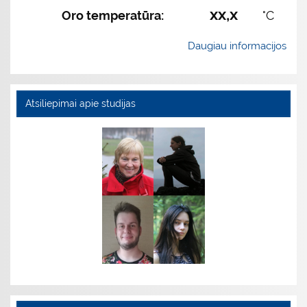
xx,x
Oro temperatūra:
°C
Daugiau informacijos
Atsiliepimai apie studijas