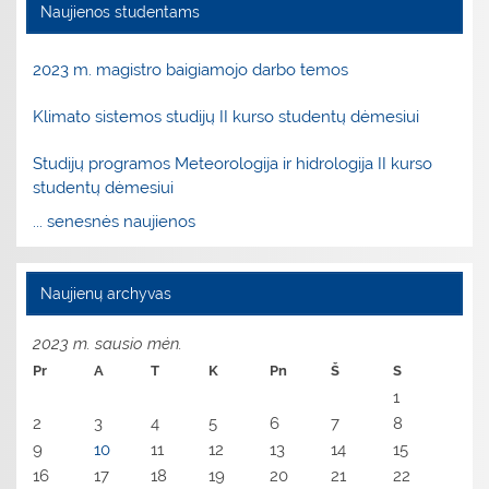
Naujienos studentams
2023 m. magistro baigiamojo darbo temos
Klimato sistemos studijų II kurso studentų dėmesiui
Studijų programos Meteorologija ir hidrologija II kurso
studentų dėmesiui
... senesnės naujienos
Naujienų archyvas
2023 m. sausio mėn.
Pr
A
T
K
Pn
Š
S
1
2
3
4
5
6
7
8
9
10
11
12
13
14
15
16
17
18
19
20
21
22