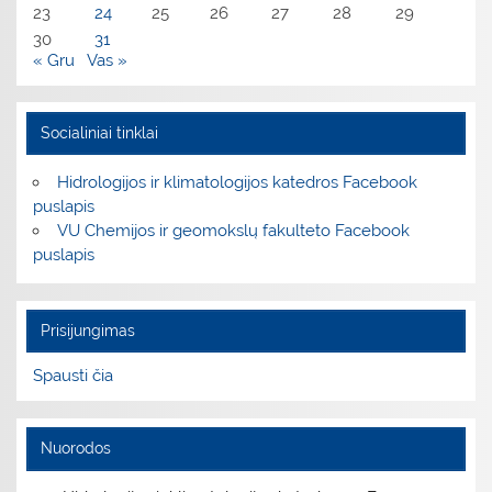
23
24
25
26
27
28
29
30
31
« Gru
Vas »
Socialiniai tinklai
Hidrologijos ir klimatologijos katedros Facebook
puslapis
VU Chemijos ir geomokslų fakulteto Facebook
puslapis
Prisijungimas
Spausti čia
Nuorodos