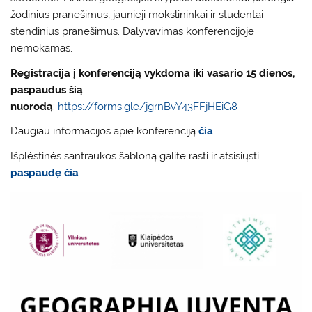
žodinius pranešimus, jaunieji mokslininkai ir studentai –
stendinius pranešimus. Dalyvavimas konferencijoje
nemokamas.
Registracija į konferenciją vykdoma iki vasario 15 dienos,
paspaudus šią
nuorodą
:
https://forms.gle/jgrnBvY43FFjHEiG8
Daugiau informacijos apie konferenciją
čia
Išplėstinės santraukos šabloną galite rasti ir atsisiųsti
paspaudę čia