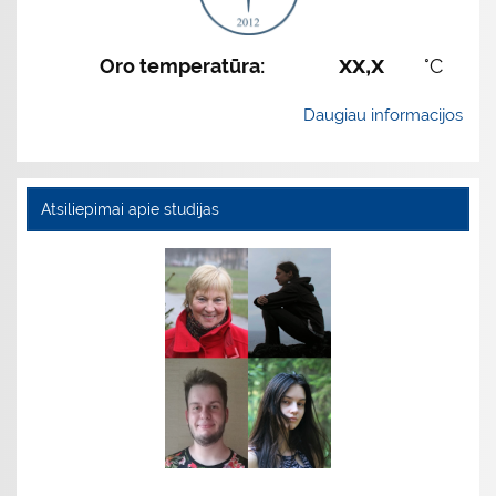
xx,x
Oro temperatūra:
°C
Daugiau informacijos
Atsiliepimai apie studijas