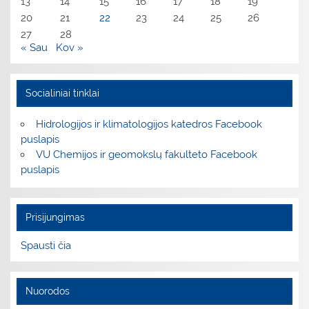
13
14
15
16
17
18
19
20
21
22
23
24
25
26
27
28
« Sau
Kov »
Socialiniai tinklai
Hidrologijos ir klimatologijos katedros Facebook
puslapis
VU Chemijos ir geomokslų fakulteto Facebook
puslapis
Prisijungimas
Spausti čia
Nuorodos