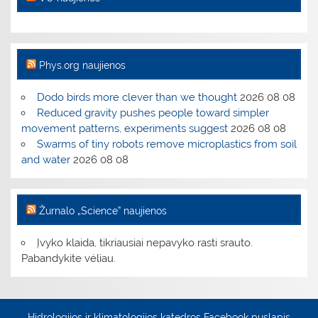
Phys.org naujienos
Dodo birds more clever than we thought
2026 08 08
Reduced gravity pushes people toward simpler
movement patterns, experiments suggest
2026 08 08
Swarms of tiny robots remove microplastics from soil
and water
2026 08 08
Žurnalo „Science” naujienos
Įvyko klaida, tikriausiai nepavyko rasti srauto.
Pabandykite vėliau.
Hidrologijos ir klimatologijos katedros Facebook puslapis