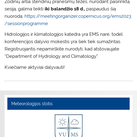
Žodinių arba stendinių pranešimų tezes, nurodant pasirinktą
sesiją, galima teikti
iki balandžio 18 d.,
paspaudus šią
nuorodą:
https://meetingorganizer.copernicus.org/ems2023
/sessionprogramme
Hidrologijos ir klimatologijos katedra yra EMS narė, todėl
konferencijos dalyvio mokestis yra šiek tiek sumažintas.
Registruojantis nepamirškite nurodyti, kad atstovaujate
“Department of Hydrology and Climatology”.
Kviečiame aktyviai dalyvauti!
Meteorologijos stotis