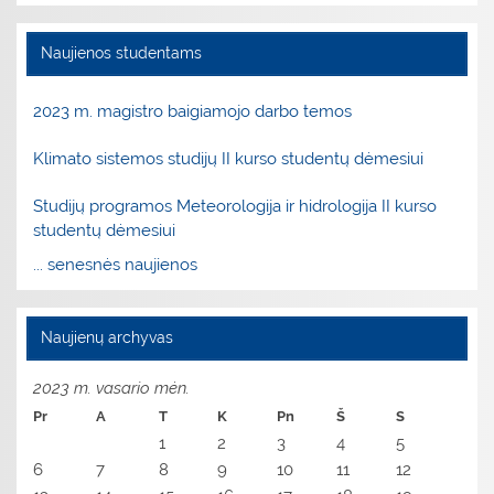
Naujienos studentams
2023 m. magistro baigiamojo darbo temos
Klimato sistemos studijų II kurso studentų dėmesiui
Studijų programos Meteorologija ir hidrologija II kurso
studentų dėmesiui
... senesnės naujienos
Naujienų archyvas
2023 m. vasario mėn.
Pr
A
T
K
Pn
Š
S
1
2
3
4
5
6
7
8
9
10
11
12