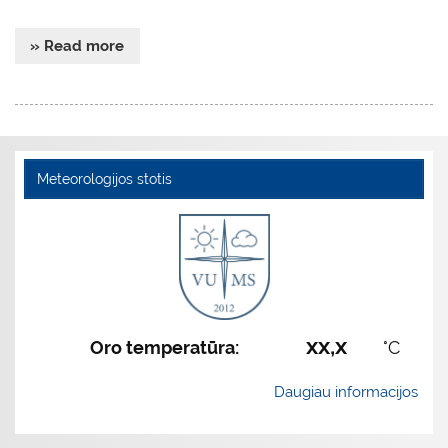
» Read more
Meteorologijos stotis
xx,x
Oro temperatūra:
°C
Daugiau informacijos