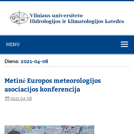
Skip
to
content
Vilniaus
universiteto
MENU
Hidrologijos ir
klimatologijos
Diena:
2021-04-08
katedra
Metinė Europos meteorologijos
asociacijos konferencija
2021 04 08