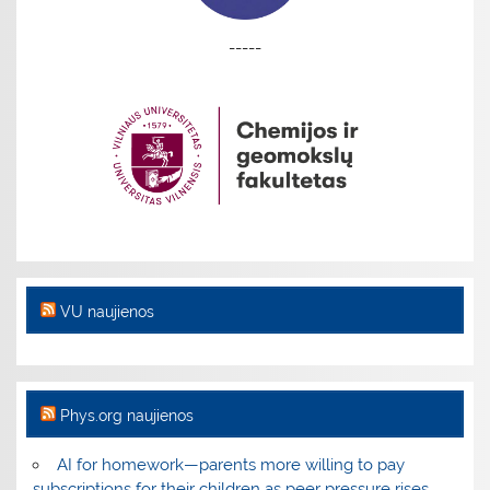
-----
VU naujienos
Phys.org naujienos
AI for homework—parents more willing to pay
subscriptions for their children as peer pressure rises