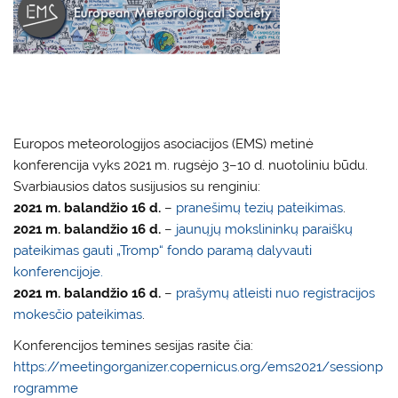
Europos meteorologijos asociacijos (EMS) metinė
konferencija vyks 2021 m. rugsėjo 3–10 d. nuotoliniu būdu.
Svarbiausios datos susijusios su renginiu:
2021 m. balandžio 16 d.
–
pranešimų tezių pateikimas
.
2021 m. balandžio 16 d.
–
jaunųjų mokslininkų paraiškų
pateikimas gauti „Tromp“ fondo paramą dalyvauti
konferencijoje.
2021 m. balandžio 16 d.
–
prašymų atleisti nuo registracijos
mokesčio pateikimas
.
Konferencijos temines sesijas rasite čia:
https://meetingorganizer.copernicus.org/ems2021/sessionp
rogramme