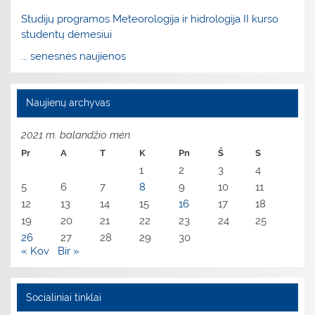
Studijų programos Meteorologija ir hidrologija II kurso
studentų dėmesiui
... senesnės naujienos
Naujienų archyvas
2021 m. balandžio mėn.
Pr
A
T
K
Pn
Š
S
1
2
3
4
5
6
7
8
9
10
11
12
13
14
15
16
17
18
19
20
21
22
23
24
25
26
27
28
29
30
« Kov
Bir »
Socialiniai tinklai