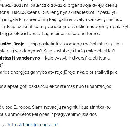
MARE) 2021 m. balandžio 20-21 d. organizuoja dviejų dienų
oną „Hack4Oceans”. Šis renginys skirtas ieškoti ir pasiūlyti
ių ir ilgalaikių sprendimų kaip galima išvalyti vandenynus nuo
lių, kaip užtikrinti darnų vandenyno išteklių naudojimą ir palaikyti
bingas ekosistemas.
Pagrindinės hakatono temos:
ukšlės jūroje
– kaip paskatinti visuomenę mažinti atliekų kiekį
nkantį į vandenynus? Kaip sustabdyti taršą mikroplastiku?
istas iš vandenyno
– kaip vystyti ir diversifikuoti tvarią
s?
arios energijos gamyba atviroje jūroje ir kaip prisitaikyti prie
usia apsaugoti pakrančių ekosistemas nuo urbanizacijos,
š visos Europos. Šiam inovacijų renginiui bus atrintka 90
 bus apmokėtos kelionės ir pragyvenimo išlaidos.
ija:
https://hack4oceans.eu/