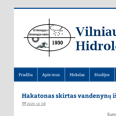
Skip
to
content
Pradžia
Apie mus
Mokslas
Studijos
Hakatonas skirtas vandenynų 
2020 10 08
Euro