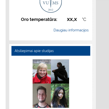
xx,x
Oro temperatūra:
°C
Daugiau informacijos
Atsiliepimai apie studijas