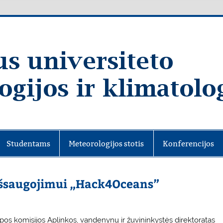
Studentams
Meteorologijos stotis
Konferencijos
išsaugojimui „Hack4Oceans”
pos komisijos
Aplinkos, vandenynų ir žuvininkystės direktoratas