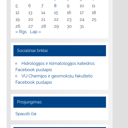
5
6
7
8
9
10
11
12
13
14
15
16
17
18
19
20
21
22
23
24
25
26
27
28
29
30
31
« Rgs
Lap »
Socialiniai tinklai
Hidrologijos ir klimatologijos katedros
Facebook puslapis
VU Chemijos ir geomokslų fakulteto
Facebook puslapis
Prisijungimas
Spausti čia