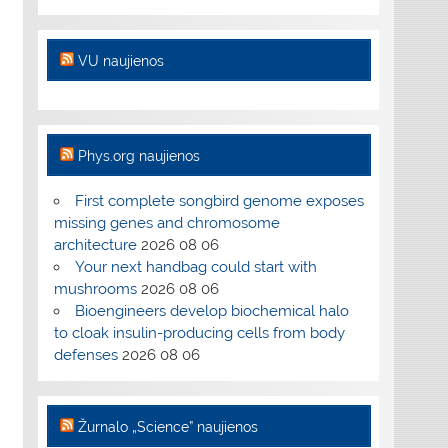
VU naujienos
Phys.org naujienos
First complete songbird genome exposes
missing genes and chromosome
architecture
2026 08 06
Your next handbag could start with
mushrooms
2026 08 06
Bioengineers develop biochemical halo
to cloak insulin-producing cells from body
defenses
2026 08 06
Žurnalo „Science” naujienos