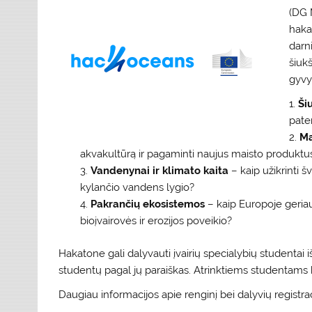
(DG 
hakat
darn
šiukš
gyvy
Ši
pate
Ma
akvakultūrą ir pagaminti naujus maisto produktu
Vandenynai ir klimato kaita
– kaip užikrinti šv
kylančio vandens lygio?
Pakrančių ekosistemos
– kaip Europoje geria
bioįvairovės ir erozijos poveikio?
Hakatone gali dalyvauti įvairių specialybių studentai i
studentų pagal jų paraiškas. Atrinktiems studentams
Daugiau informacijos apie renginį bei dalyvių registrac