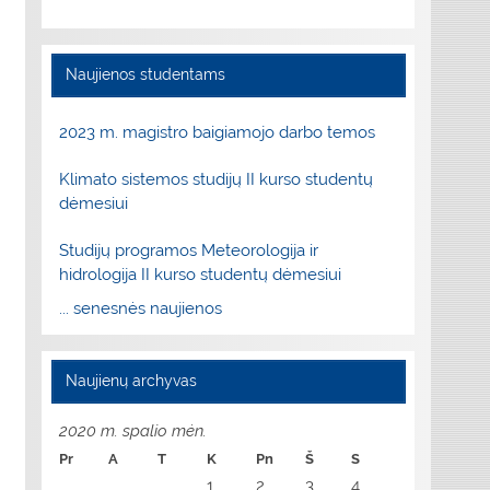
Naujienos studentams
2023 m. magistro baigiamojo darbo temos
Klimato sistemos studijų II kurso studentų
dėmesiui
Studijų programos Meteorologija ir
hidrologija II kurso studentų dėmesiui
... senesnės naujienos
Naujienų archyvas
2020 m. spalio mėn.
Pr
A
T
K
Pn
Š
S
1
2
3
4