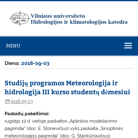
Skip
to
content
Vilniaus
universiteto
MENU
Hidrologijos ir
klimatologijos
Diena:
2018-09-03
katedra
Studijų programos Meteorologija ir
hidrologija III kurso studentų dėmesiui
2018 09 03
Paskaitų pakeitimai:
rugsėjo 13 d. vietoje paskaitos „Aplinkos modeliavimo
pagrindai“ (doc. E. Stonevičius) vyks paskaita „Sinoptinės
meteorologijos pagrindai“ (doc. G. Stankūnavičius);