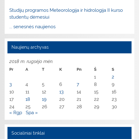
Studijų programos Meteorologija ir hidrologija II kurso
studentų dėmesiui
... senesnės naujienos
Naujienų archyvas
2018 m. rugsėjo mėn.
Pr
A
T
K
Pn
Š
S
1
2
3
4
5
6
7
8
9
10
11
12
13
14
15
16
17
18
19
20
21
22
23
24
25
26
27
28
29
30
« Rgp
Spa »
Socialiniai tinklai