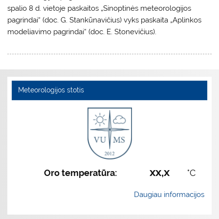
spalio 8 d. vietoje paskaitos „Sinoptinės meteorologijos
pagrindai“ (doc. G. Stankūnavičius) vyks paskaita „Aplinkos
modeliavimo pagrindai“ (doc. E. Stonevičius).
Meteorologijos stotis
xx,x
Oro temperatūra:
°C
Daugiau informacijos