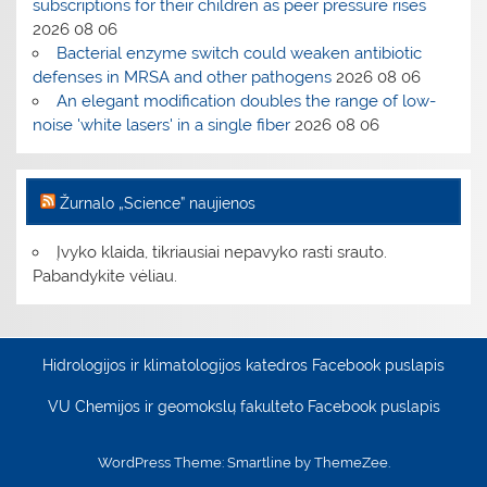
subscriptions for their children as peer pressure rises
2026 08 06
Bacterial enzyme switch could weaken antibiotic
defenses in MRSA and other pathogens
2026 08 06
An elegant modification doubles the range of low-
noise 'white lasers' in a single fiber
2026 08 06
Žurnalo „Science” naujienos
Įvyko klaida, tikriausiai nepavyko rasti srauto.
Pabandykite vėliau.
Hidrologijos ir klimatologijos katedros Facebook puslapis
VU Chemijos ir geomokslų fakulteto Facebook puslapis
WordPress Theme: Smartline by ThemeZee.