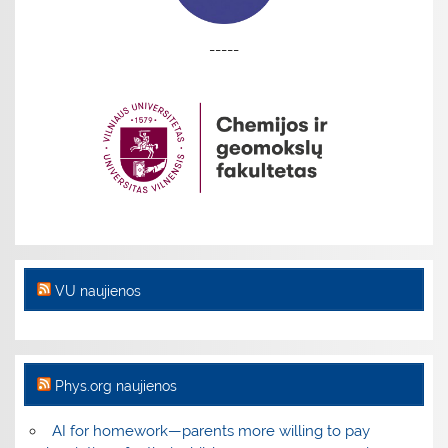
-----
VU naujienos
Phys.org naujienos
AI for homework—parents more willing to pay