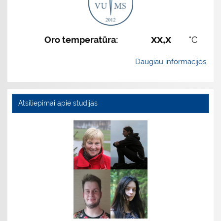
xx,x
Oro temperatūra:
°C
Daugiau informacijos
Atsiliepimai apie studijas