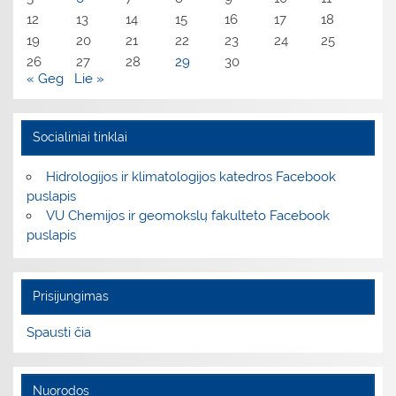
12
13
14
15
16
17
18
19
20
21
22
23
24
25
26
27
28
29
30
« Geg
Lie »
Socialiniai tinklai
Hidrologijos ir klimatologijos katedros Facebook
puslapis
VU Chemijos ir geomokslų fakulteto Facebook
puslapis
Prisijungimas
Spausti čia
Nuorodos