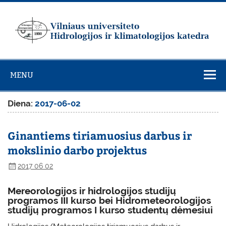
Skip
to
content
Vilniaus
universiteto
MENU
Hidrologijos ir
klimatologijos
Diena:
2017-06-02
katedra
Ginantiems tiriamuosius darbus ir
mokslinio darbo projektus
2017 06 02
Mereorologijos ir hidrologijos studijų
programos III kurso bei Hidrometeorologijos
studijų programos I kurso studentų dėmesiui