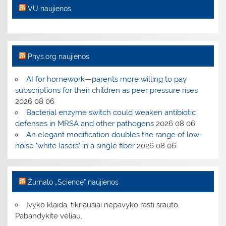
VU naujienos
Phys.org naujienos
AI for homework—parents more willing to pay
subscriptions for their children as peer pressure rises
2026 08 06
Bacterial enzyme switch could weaken antibiotic
defenses in MRSA and other pathogens
2026 08 06
An elegant modification doubles the range of low-
noise 'white lasers' in a single fiber
2026 08 06
Žurnalo „Science” naujienos
Įvyko klaida, tikriausiai nepavyko rasti srauto.
Pabandykite vėliau.