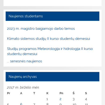
Naujienos studentams
2023 m. magistro baigiamojo darbo temos
Klimato sistemos studijų II kurso studentų dėmesiui
Studijų programos Meteorologija ir hidrologija II kurso
studentų dėmesiui
... senesnės naujienos
Naujienų archyvas
2017 m. birželio mėn.
Pr
A
T
K
Pn
Š
S
1
2
3
4
5
6
7
8
9
10
11