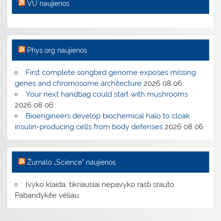
VU naujienos
Phys.org naujienos
First complete songbird genome exposes missing
genes and chromosome architecture
2026 08 06
Your next handbag could start with mushrooms
2026 08 06
Bioengineers develop biochemical halo to cloak
insulin-producing cells from body defenses
2026 08 06
Žurnalo „Science” naujienos
Įvyko klaida, tikriausiai nepavyko rasti srauto.
Pabandykite vėliau.