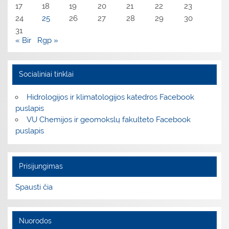
17
18
19
20
21
22
23
24
25
26
27
28
29
30
31
« Bir
Rgp »
Socialiniai tinklai
Hidrologijos ir klimatologijos katedros Facebook
puslapis
VU Chemijos ir geomokslų fakulteto Facebook
puslapis
Prisijungimas
Spausti čia
Nuorodos