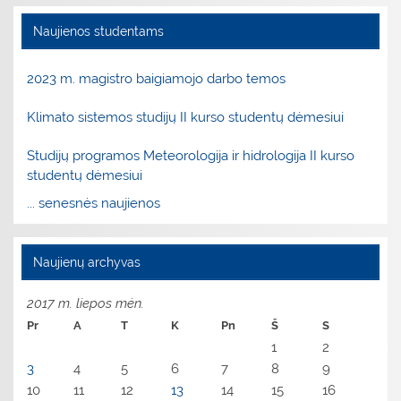
Naujienos studentams
2023 m. magistro baigiamojo darbo temos
Klimato sistemos studijų II kurso studentų dėmesiui
Studijų programos Meteorologija ir hidrologija II kurso
studentų dėmesiui
... senesnės naujienos
Naujienų archyvas
2017 m. liepos mėn.
Pr
A
T
K
Pn
Š
S
1
2
3
4
5
6
7
8
9
10
11
12
13
14
15
16