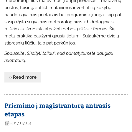
meteorologinius matavimus, įrengti prietaisus ir matavimų
postus, teisingai atlikti matavimus ir vertinti jų kokybę,
naudotis įvairiais prietaisais bei programine įranga. Taip pat
susipažįsta su įvairiais meteorologiniais ir hidrologiniais
reiškiniais, išmoksta atpažinti debesų rūšis ir formas. Šių
metų praktika pasižymi gausiu lietumi. Sulaukėme dviejų
stipresnių liūčių, taip pat perkūnijos.
Spauskite „Skaityti toliau“, kad pamatytumėte daugiau
nuotraukų.
» Read more
Priėmimo į magistrantūrą antrasis
etapas
2017 07 03