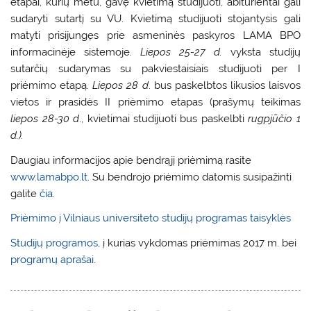
etapai, kurių metu, gavę kvietimą studijuoti, abiturientai gali
sudaryti sutartį su VU. Kvietimą studijuoti stojantysis gali
matyti prisijungęs prie asmeninės paskyros LAMA BPO
informacinėje sistemoje.
Liepos 25-27 d.
vyksta studijų
sutarčių sudarymas su pakviestaisiais studijuoti per I
priėmimo etapą.
Liepos 28 d
. bus paskelbtos likusios laisvos
vietos ir prasidės II priėmimo etapas (prašymų teikimas
liepos 28-30 d
., kvietimai studijuoti bus paskelbti
rugpjūčio 1
d.).
Daugiau informacijos apie bendrąjį priėmimą rasite
www.lamabpo.lt
. Su bendrojo priėmimo datomis susipažinti
galite
čia
.
Priėmimo į Vilniaus universiteto studijų programas taisyklės
Studijų programos
, į kurias vykdomas priėmimas 2017 m. bei
programų aprašai
.