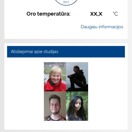
xx,x
Oro temperatūra:
°C
Daugiau informacijos
Atsiliepimai apie studijas