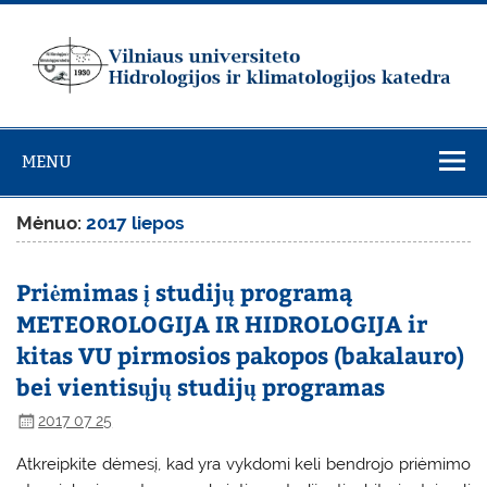
Skip
to
content
Vilniaus
universiteto
MENU
Hidrologijos ir
klimatologijos
Mėnuo:
2017 liepos
katedra
Priėmimas į studijų programą
METEOROLOGIJA IR HIDROLOGIJA ir
kitas VU pirmosios pakopos (bakalauro)
bei vientisųjų studijų programas
2017 07 25
Atkreipkite dėmesį, kad yra vykdomi keli bendrojo priėmimo