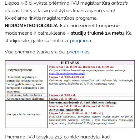
Liepos 4-6 d. vyksta priėmimo į VU magistrantūrą
antrasis
etapas. Dar yra laisvų valstybės finansuojamų vietų!
Kviečiame rinktis magistrantūros programą
HIDROMETEOROLOGIJA
, kuri nuo šiemet trumpesnė,
modernesnė ir patrauklesnė –
studijų trukmė 1,5 metų
. Ką
studijuosite, galite sužinoti čia:
programa
Visa priėmimo tvarka yra čia:
priėmimas.
Priėmimo į VU taisyklių 21.3 punkte nurodyta, kad: