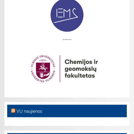
-----
VU naujienos