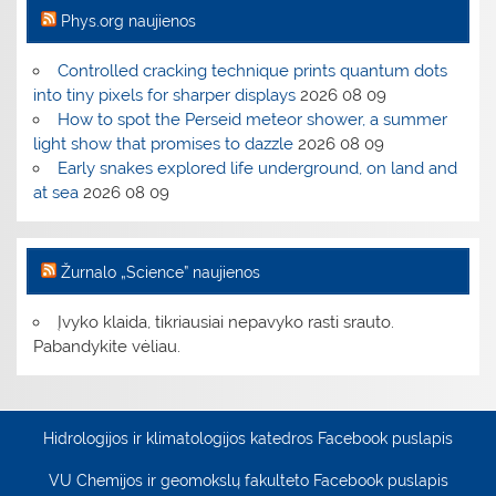
Phys.org naujienos
Controlled cracking technique prints quantum dots
into tiny pixels for sharper displays
2026 08 09
How to spot the Perseid meteor shower, a summer
light show that promises to dazzle
2026 08 09
Early snakes explored life underground, on land and
at sea
2026 08 09
Žurnalo „Science” naujienos
Įvyko klaida, tikriausiai nepavyko rasti srauto.
Pabandykite vėliau.
Hidrologijos ir klimatologijos katedros Facebook puslapis
VU Chemijos ir geomokslų fakulteto Facebook puslapis