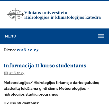
Skip
to
content
Vilniaus
universiteto
MENU
Hidrologijos ir
klimatologijos
Diena:
2016-12-27
katedra
Informacija II kurso studentams
2016 12 27
Meteorologijos/ Hidrologijos tiriamojo darbo galutinę
ataskaitą leidžiama ginti šiems Meteorologijos ir
hidrologijos studijų programos
II kurso studentams: