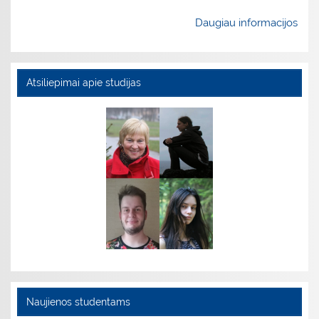
Daugiau informacijos
Atsiliepimai apie studijas
Naujienos studentams