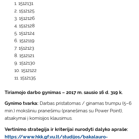
1512131
1512125
1512126
1512128
1512124
1512119
1512123
1512121
1512130
1512122
1512135
Tiriamojo darbo gynimas – 2017 m. sausio 16 d. 319 k.
Gynimo tvarka:
Darbas pristatomas / ginamas trumpu (5–6
min.) moksliniu pranešimu (pranešimas su Power Point),
atsakymai į komisijos klausimus.
Vertinimo strategija ir kriterijai nurodyti dalyko apraše:
https://www.hkk.gf.vu.lt/studijos/bakalauro-