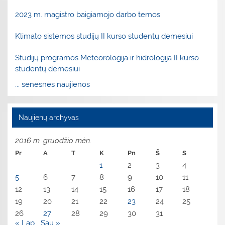
2023 m. magistro baigiamojo darbo temos
Klimato sistemos studijų II kurso studentų dėmesiui
Studijų programos Meteorologija ir hidrologija II kurso
studentų dėmesiui
... senesnės naujienos
Naujienų archyvas
2016 m. gruodžio mėn.
Pr
A
T
K
Pn
Š
S
1
2
3
4
5
6
7
8
9
10
11
12
13
14
15
16
17
18
19
20
21
22
23
24
25
26
27
28
29
30
31
« Lap
Sau »