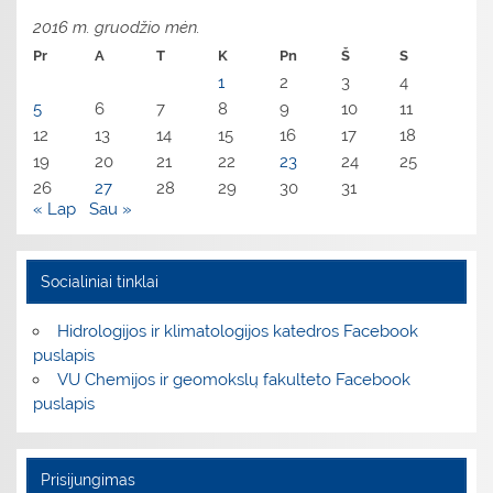
2016 m. gruodžio mėn.
Pr
A
T
K
Pn
Š
S
1
2
3
4
5
6
7
8
9
10
11
12
13
14
15
16
17
18
19
20
21
22
23
24
25
26
27
28
29
30
31
« Lap
Sau »
Socialiniai tinklai
Hidrologijos ir klimatologijos katedros Facebook
puslapis
VU Chemijos ir geomokslų fakulteto Facebook
puslapis
Prisijungimas