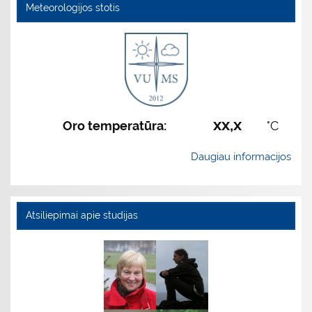
Meteorologijos stotis
xx,x
Oro temperatūra:
°C
Daugiau informacijos
Atsiliepimai apie studijas