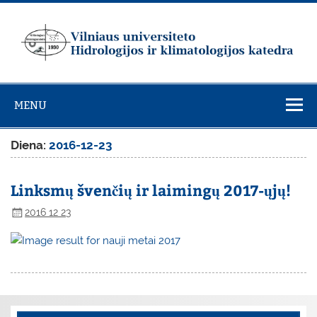
Skip
to
content
Vilniaus
universiteto
MENU
Hidrologijos ir
klimatologijos
Diena:
2016-12-23
katedra
Linksmų švenčių ir laimingų 2017-ųjų!
2016 12 23