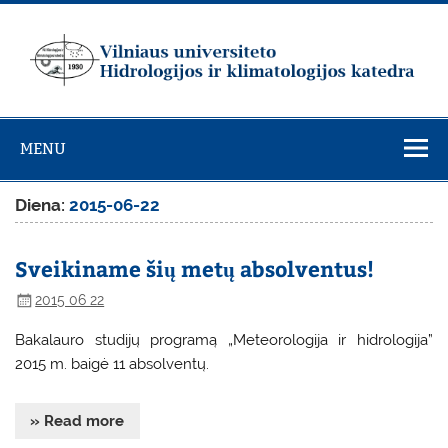
Skip
to
content
Vilniaus
universiteto
MENU
Hidrologijos ir
klimatologijos
Diena:
2015-06-22
katedra
Sveikiname šių metų absolventus!
2015 06 22
Bakalauro studijų programą „Meteorologija ir hidrologija”
2015 m. baigė 11 absolventų.
» Read more