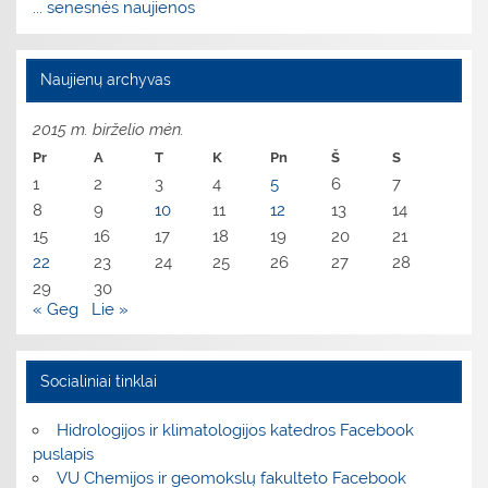
... senesnės naujienos
Naujienų archyvas
2015 m. birželio mėn.
Pr
A
T
K
Pn
Š
S
1
2
3
4
5
6
7
8
9
10
11
12
13
14
15
16
17
18
19
20
21
22
23
24
25
26
27
28
29
30
« Geg
Lie »
Socialiniai tinklai
Hidrologijos ir klimatologijos katedros Facebook
puslapis
VU Chemijos ir geomokslų fakulteto Facebook