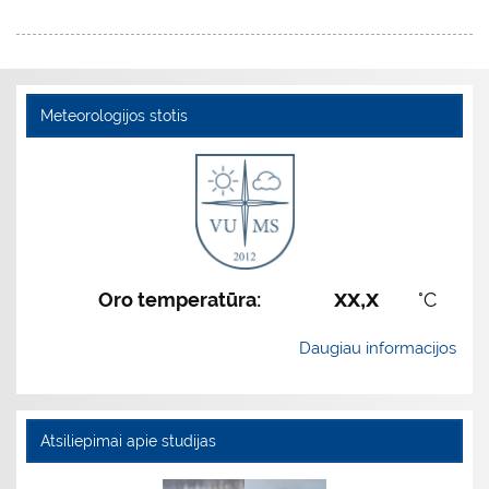
Meteorologijos stotis
xx,x
Oro temperatūra:
°C
Daugiau informacijos
Atsiliepimai apie studijas