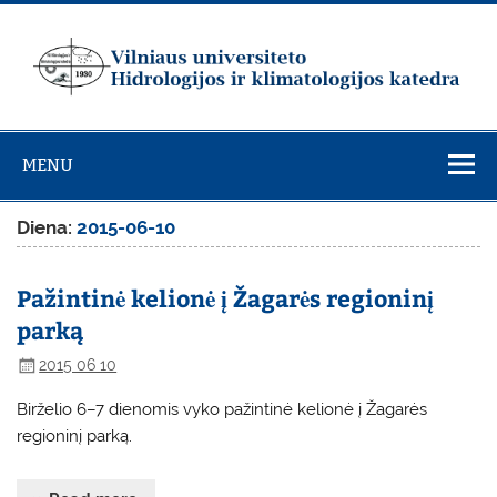
Skip
to
content
Vilniaus
universiteto
MENU
Hidrologijos ir
klimatologijos
Diena:
2015-06-10
katedra
Pažintinė kelionė į Žagarės regioninį
parką
2015 06 10
Birželio 6–7 dienomis vyko pažintinė kelionė į Žagarės
regioninį parką.