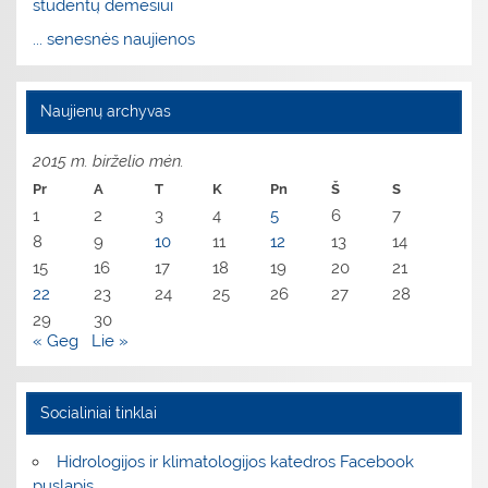
studentų dėmesiui
... senesnės naujienos
Naujienų archyvas
2015 m. birželio mėn.
Pr
A
T
K
Pn
Š
S
1
2
3
4
5
6
7
8
9
10
11
12
13
14
15
16
17
18
19
20
21
22
23
24
25
26
27
28
29
30
« Geg
Lie »
Socialiniai tinklai
Hidrologijos ir klimatologijos katedros Facebook
puslapis