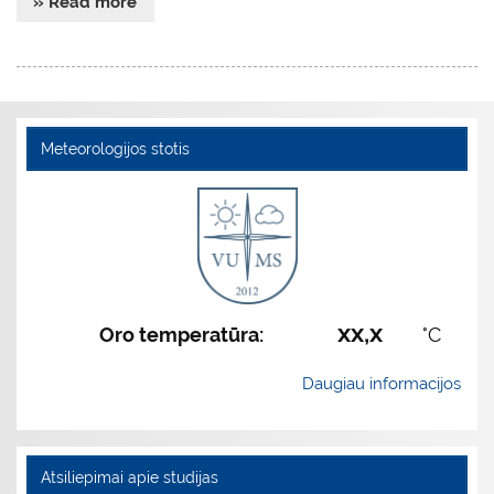
» Read more
Meteorologijos stotis
xx,x
Oro temperatūra:
°C
Daugiau informacijos
Atsiliepimai apie studijas