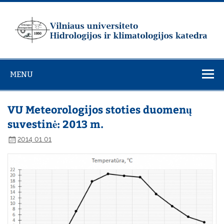
Skip
to
content
Vilniaus
universiteto
MENU
Hidrologijos ir
klimatologijos
katedra
VU Meteorologijos stoties duomenų
suvestinė: 2013 m.
2014 01 01