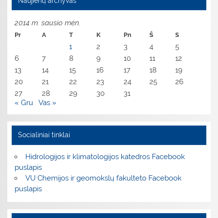
Naujienų archyvas
2014 m. sausio mėn.
Pr
A
T
K
Pn
Š
S
1
2
3
4
5
6
7
8
9
10
11
12
13
14
15
16
17
18
19
20
21
22
23
24
25
26
27
28
29
30
31
« Gru
Vas »
Socialiniai tinklai
Hidrologijos ir klimatologijos katedros Facebook
puslapis
VU Chemijos ir geomokslų fakulteto Facebook
puslapis