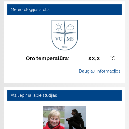
Meteorologijos stotis
xx,x
Oro temperatūra:
°C
Daugiau informacijos
Atsiliepimai apie studijas