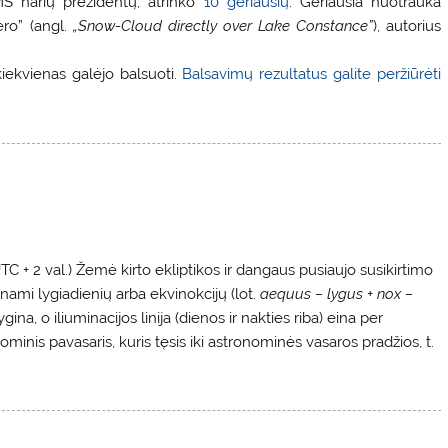
MS narių prezidentų, atrinko
10 geriausių
. Geriausia nuotrauka
ero” (angl.
„Snow-Cloud directly over Lake Constance”
), autorius
iekvienas galėjo balsuoti.
Balsavimų rezultatus galite peržiūrėti
TC + 2 val.) Žemė kirto ekliptikos ir dangaus pusiaujo susikirtimo
dinami lygiadienių arba ekvinokcijų (lot.
aequus – lygus + nox –
ina, o iliuminacijos linija (dienos ir nakties riba) eina per
minis pavasaris, kuris tęsis iki astronominės vasaros pradžios, t.