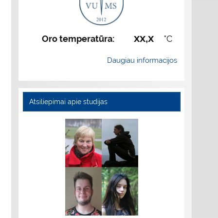
xx,x
Oro temperatūra:
°C
Daugiau informacijos
Atsiliepimai apie studijas