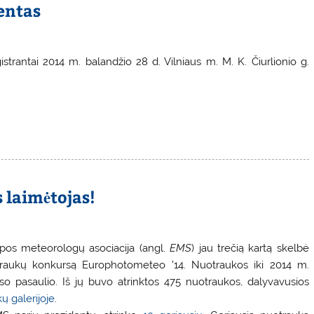
entas
trantai 2014 m. balandžio 28 d. Vilniaus m. M. K. Čiurlionio g.
 laimėtojas!
pos meteorologų asociacija (angl.
EMS
) jau trečią kartą skelbė
raukų konkursą Europhotometeo ’14. Nuotraukos iki 2014 m.
viso pasaulio. Iš jų buvo atrinktos 475 nuotraukos, dalyvavusios
ų galerijoje
.