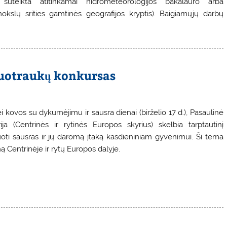
 suteikta atitinkamai hidrometeorologijos bakalauro arba
 mokslų srities gamtinės geografijos kryptis). Baigiamųjų darbų
nuotraukų konkursas
i kovos su dykumėjimu ir sausra dienai (birželio 17 d.), Pasaulinė
a (Centrinės ir rytinės Europos skyrius) skelbia tarptautinį
oti sausras ir jų daromą įtaką kasdieniniam gyvenimui. Ši tema
ą Centrinėje ir rytų Europos dalyje.