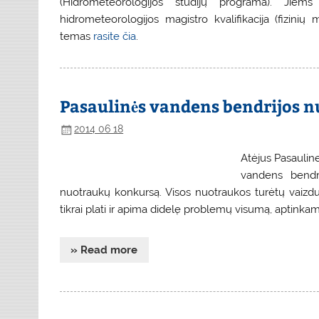
(Hidrometeorologijos studijų programa). Jiems
hidrometeorologijos magistro kvalifikacija (fizinių
temas
rasite čia
.
Pasaulinės vandens bendrijos 
2014 06 18
Atėjus Pasauline
vandens bendrij
nuotraukų konkursą. Visos nuotraukos turėtų vaizdu
tikrai plati ir apima didelę problemų visumą, aptinkam
» Read more