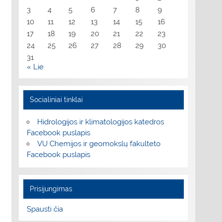
3
4
5
6
7
8
9
10
11
12
13
14
15
16
17
18
19
20
21
22
23
24
25
26
27
28
29
30
31
« Lie
Socialiniai tinklai
Hidrologijos ir klimatologijos katedros
Facebook puslapis
VU Chemijos ir geomokslų fakulteto
Facebook puslapis
Prisijungimas
Spausti čia