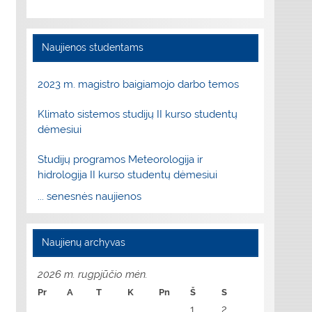
Naujienos studentams
2023 m. magistro baigiamojo darbo temos
Klimato sistemos studijų II kurso studentų
dėmesiui
Studijų programos Meteorologija ir
hidrologija II kurso studentų dėmesiui
... senesnės naujienos
Naujienų archyvas
2026 m. rugpjūčio mėn.
Pr
A
T
K
Pn
Š
S
1
2