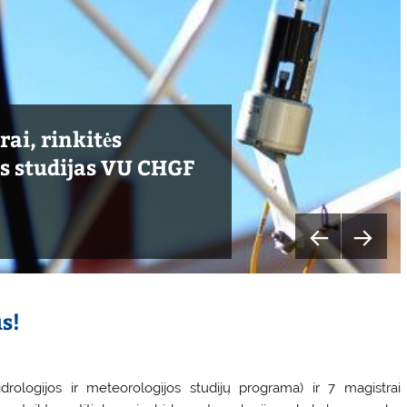
rai, rinkitės
rai, rinkitės
rai, rinkitės
os studijas VU CHGF
os studijas VU CHGF
os studijas VU CHGF
s!
rologijos ir meteorologijos studijų programa) ir 7 magistrai