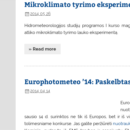
Mikroklimato tyrimo eksperim
2014 05 26
Hidrometeorologijos studijų programos I kurso magis
atliko mikroklimato tyrimo lauko eksperimentą.
» Read more
Europhotometeo ’14: Paskelbtas
2014 04 14
Euro
nuot
sausio 14 d. surinktos ne tik iš Europos, bet ir iš 
tolimesniame konkurse. Jas galite peržiūrėti
nuotrauk