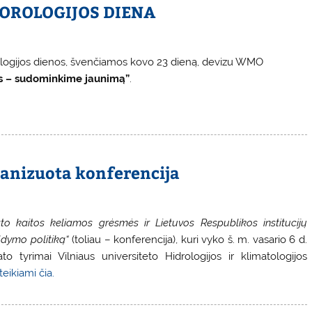
TEOROLOGIJOS DIENA
logijos dienos, švenčiamos kovo 23 dieną, devizu WMO
as – sudominkime jaunimą”
.
ganizuota konferencija
ato kaitos keliamos grėsmės ir Lietuvos Respublikos institucijų
ldymo politiką“
(toliau – konferencija), kuri vyko š. m. vasario 6 d.
o tyrimai Vilniaus universiteto Hidrologijos ir klimatologijos
eikiami čia.