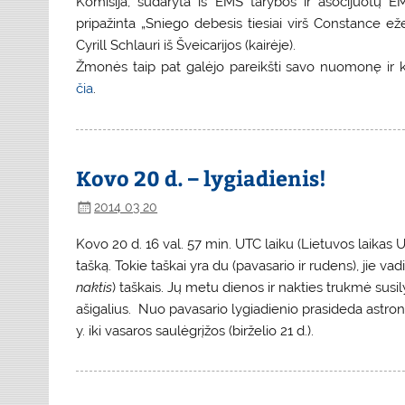
Komisija, sudaryta iš EMS tarybos ir asocijuotų E
pripažinta „Sniego debesis tiesiai virš Constance ež
Cyrill Schlauri iš Šveicarijos (kairėje).
Žmonės taip pat galėjo pareikšti savo nuomonę ir k
čia
.
Kovo 20 d. – lygiadienis!
2014 03 20
Kovo 20 d. 16 val. 57 min. UTC laiku (Lietuvos laikas U
tašką. Tokie taškai yra du (pavasario ir rudens), jie va
naktis
) taškais. Jų metu dienos ir nakties trukmė susilyg
ašigalius. Nuo pavasario lygiadienio prasideda astrono
y. iki vasaros saulėgrįžos (birželio 21 d.).