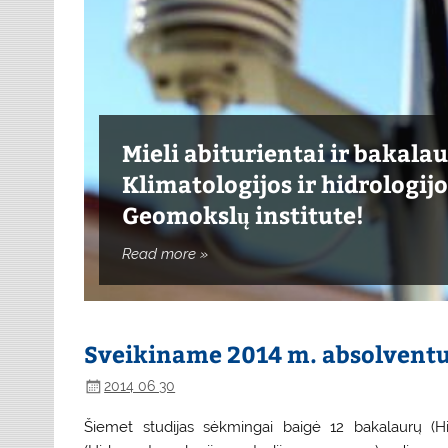
Mieli abiturientai ir bakalau
Mieli abiturientai ir bakalau
Mieli abiturientai ir bakalau
Klimatologijos ir hidrologij
Klimatologijos ir hidrologij
Klimatologijos ir hidrologij
Geomokslų institute!
Geomokslų institute!
Geomokslų institute!
Read more »
Sveikiname 2014 m. absolventu
2014 06 30
Šiemet studijas sėkmingai baigė 12 bakalaurų (Hid