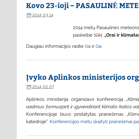
Kovo 23-ioji – PASAULINĖ ME
2014 03 14
2014 metų Pasaulinės meteoro
paskelbė šūkį:
„Orai ir klimat
Daugiau informacijos rasite
čia
ir
čia
.
Įvyko Aplinkos ministerijos or
2014 02 07
Aplinkos ministerija organizavo konferenciją
„Klim
vaidmuo formuojant ir įgyvendinant klimato kaitos va
Konferencijoje buvo pristatytas pranešimas „Klimat
katedroje”.
Konferencijos metu skaityti pranešimai pat