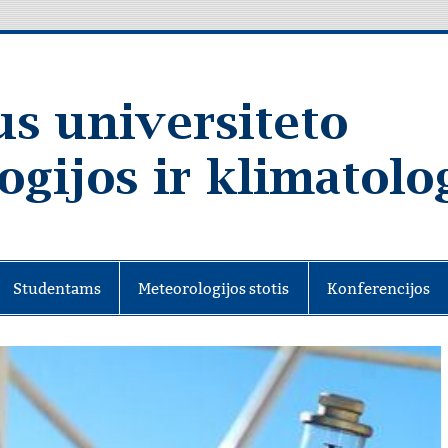
Studentams
Meteorologijos stotis
Konferencijos