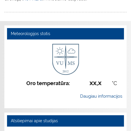
Meteorologijos stotis
xx,x
Oro temperatūra:
°C
Daugiau informacijos
Atsiliepimai apie studijas