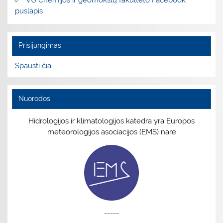
VU Chemijos ir geomokslų fakulteto Facebook
puslapis
Prisijungimas
Spausti čia
Nuorodos
Hidrologijos ir klimatologijos katedra yra Europos
meteorologijos asociacijos (EMS) narė
-----