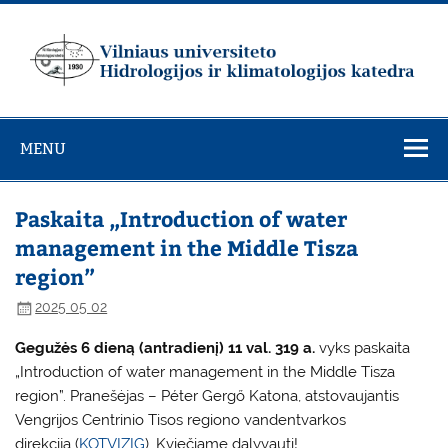
Skip
to
content
Vilniaus
universiteto
MENU
Hidrologijos ir
klimatologijos
katedra
Paskaita „Introduction of water
management in the Middle Tisza
region”
2025 05 02
Gegužės 6 dieną (antradienį) 11 val. 319 a.
vyks paskaita
„Introduction of water management in the Middle Tisza
region”. Pranešėjas – Péter Gergő Katona, atstovaujantis
Vengrijos Centrinio Tisos regiono vandentvarkos
direkciją (
KOTVIZIG
). Kviečiame dalyvauti!