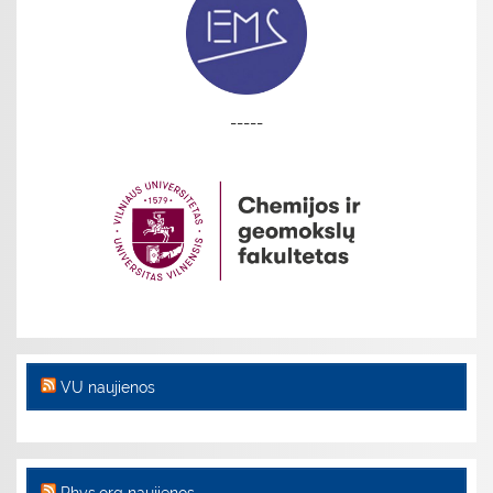
-----
VU naujienos
Phys.org naujienos