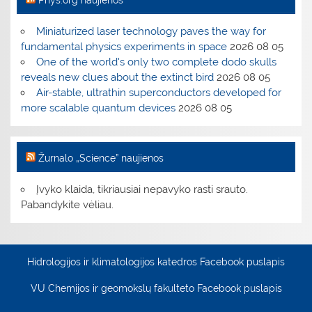
Miniaturized laser technology paves the way for
fundamental physics experiments in space
2026 08 05
One of the world's only two complete dodo skulls
reveals new clues about the extinct bird
2026 08 05
Air-stable, ultrathin superconductors developed for
more scalable quantum devices
2026 08 05
Žurnalo „Science” naujienos
Įvyko klaida, tikriausiai nepavyko rasti srauto.
Pabandykite vėliau.
Hidrologijos ir klimatologijos katedros Facebook puslapis
VU Chemijos ir geomokslų fakulteto Facebook puslapis