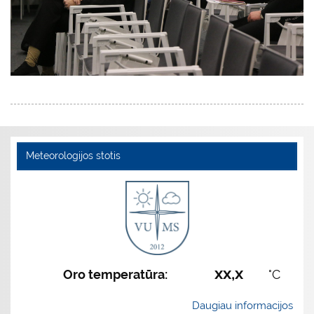
Meteorologijos stotis
xx,x
Oro temperatūra:
°C
Daugiau informacijos