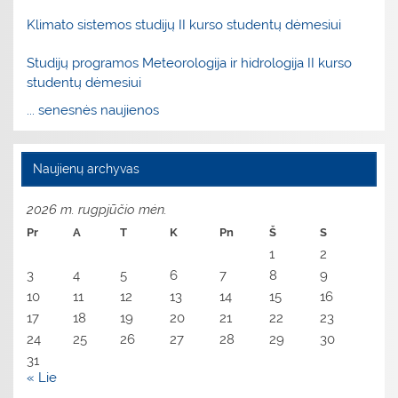
Klimato sistemos studijų II kurso studentų dėmesiui
Studijų programos Meteorologija ir hidrologija II kurso
studentų dėmesiui
... senesnės naujienos
Naujienų archyvas
2026 m. rugpjūčio mėn.
Pr
A
T
K
Pn
Š
S
1
2
3
4
5
6
7
8
9
10
11
12
13
14
15
16
17
18
19
20
21
22
23
24
25
26
27
28
29
30
31
« Lie