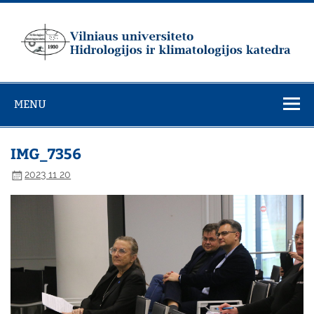
Skip
to
content
Vilniaus
universiteto
MENU
Hidrologijos ir
klimatologijos
katedra
IMG_7356
2023 11 20