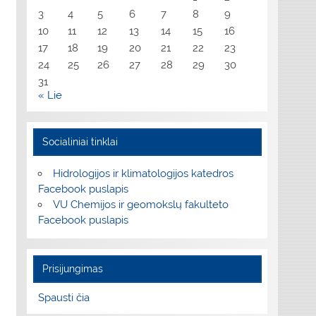
3
4
5
6
7
8
9
10
11
12
13
14
15
16
17
18
19
20
21
22
23
24
25
26
27
28
29
30
31
« Lie
Socialiniai tinklai
Hidrologijos ir klimatologijos katedros
Facebook puslapis
VU Chemijos ir geomokslų fakulteto
Facebook puslapis
Prisijungimas
Spausti čia