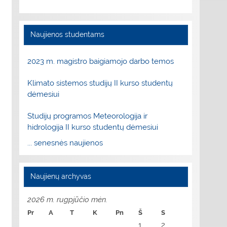
Naujienos studentams
2023 m. magistro baigiamojo darbo temos
Klimato sistemos studijų II kurso studentų
dėmesiui
Studijų programos Meteorologija ir
hidrologija II kurso studentų dėmesiui
... senesnės naujienos
Naujienų archyvas
2026 m. rugpjūčio mėn.
Pr
A
T
K
Pn
Š
S
1
2