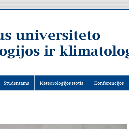
Studentams
Meteorologijos stotis
Konferencijos