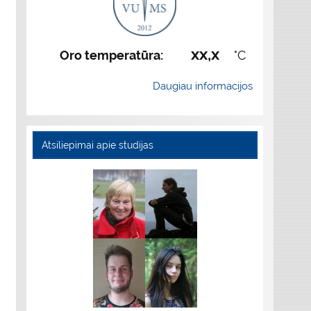
xx,x
Oro temperatūra:
°C
Daugiau informacijos
Atsiliepimai apie studijas