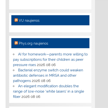
VU naujienos
Phys.org naujienos
AI for homework—parents more willing to
pay subscriptions for their children as peer
pressure rises
2026 08 06
Bacterial enzyme switch could weaken
antibiotic defenses in MRSA and other
pathogens
2026 08 06
An elegant modification doubles the
range of low-noise 'white lasers' in a single
fiber
2026 08 06