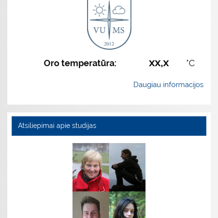
xx,x
Oro temperatūra:
°C
Daugiau informacijos
Atsiliepimai apie studijas