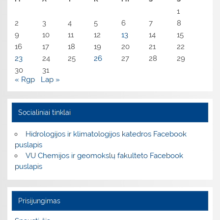
1
2
3
4
5
6
7
8
9
10
11
12
13
14
15
16
17
18
19
20
21
22
23
24
25
26
27
28
29
30
31
« Rgp
Lap »
Socialiniai tinklai
Hidrologijos ir klimatologijos katedros Facebook
puslapis
VU Chemijos ir geomokslų fakulteto Facebook
puslapis
Prisijungimas