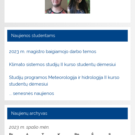
Naujienos studentams
2023 m. magistro baigiamojo darbo temos
Klimato sistemos studijų II kurso studentų dėmesiui
Studijų programos Meteorologija ir hidrologija II kurso
studentų dėmesiui
... senesnės naujienos
Naujienų archyvas
2023 m. spalio mėn.
Pr
A
T
K
Pn
Š
S