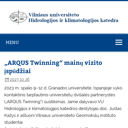
Skip
to
content
Vilniaus
universiteto
MENU
Hidrologijos ir
klimatologijos
katedra
„ARQUS Twinning“ mainų vizito
įspūdžiai
2023 10 26
2023 m. spalio 9–12 d. Granados universitete, Ispanijoje vyko
kontaktinis tarptautinis universitetų dvišalės partnerystės
(„ARQUS Twinning“) susitikimas. Jame dalyvavo
VU
Hidrologijos ir klimatologijos katedros
dėstytojas doc. Justas
Kažys ir aštuoni Vilniaus universiteto Geomokslų instituto
studentai.