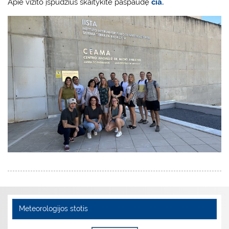
Apie vizito įspūdžius skaitykite paspaudę
čia.
Meteorologijos stotis