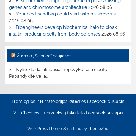
First complete songbird genome exposes missing
genes and chromosome architecture
2026 08 06
Your next handbag could start with mushrooms
2026 08 06
Bioengineers develop biochemical halo to cloak
insulin-producing cells from body defenses
2026 08 06
Žurnalo „Science” naujienos
Įvyko klaida, tikriausiai nepavyko rasti srauto.
Pabandykite vėliau.
Hidrologijos ir klimatologijos katedros Facebook puslapis
VU Chemijos ir geomokslų fakulteto Facebook puslapis
WordPress Theme: Smartline by ThemeZee.