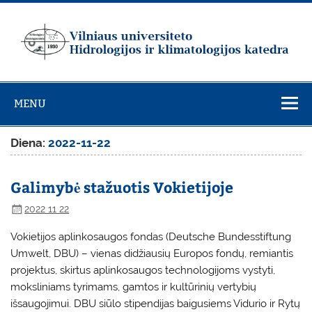
Skip
to
content
Vilniaus
universiteto
MENU
Hidrologijos ir
klimatologijos
Diena:
2022-11-22
katedra
Galimybė stažuotis Vokietijoje
2022 11 22
Vokietijos aplinkosaugos fondas (Deutsche Bundesstiftung
Umwelt, DBU) – vienas didžiausių Europos fondų, remiantis
projektus, skirtus aplinkosaugos technologijoms vystyti,
moksliniams tyrimams, gamtos ir kultūrinių vertybių
išsaugojimui. DBU siūlo stipendijas baigusiems Vidurio ir Rytų