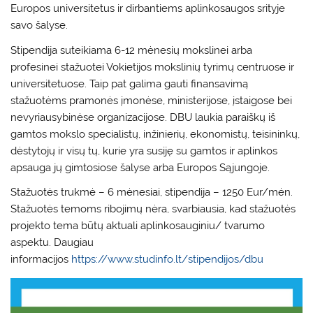
Europos universitetus ir dirbantiems aplinkosaugos srityje
savo šalyse.
Stipendija suteikiama 6-12 mėnesių mokslinei arba
profesinei stažuotei Vokietijos mokslinių tyrimų centruose ir
universitetuose. Taip pat galima gauti finansavimą
stažuotėms pramonės įmonėse, ministerijose, įstaigose bei
nevyriausybinėse organizacijose. DBU laukia paraiškų iš
gamtos mokslo specialistų, inžinierių, ekonomistų, teisininkų,
dėstytojų ir visų tų, kurie yra susiję su gamtos ir aplinkos
apsauga jų gimtosiose šalyse arba Europos Sąjungoje.
Stažuotės trukmė – 6 mėnesiai, stipendija – 1250 Eur/mėn.
Stažuotės temoms ribojimų nėra, svarbiausia, kad stažuotės
projekto tema būtų aktuali aplinkosauginiu/ tvarumo
aspektu. Daugiau
informacijos
https://www.studinfo.lt/stipendijos/dbu