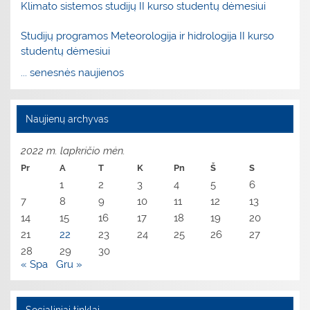
Klimato sistemos studijų II kurso studentų dėmesiui
Studijų programos Meteorologija ir hidrologija II kurso
studentų dėmesiui
... senesnės naujienos
Naujienų archyvas
2022 m. lapkričio mėn.
Pr
A
T
K
Pn
Š
S
1
2
3
4
5
6
7
8
9
10
11
12
13
14
15
16
17
18
19
20
21
22
23
24
25
26
27
28
29
30
« Spa
Gru »