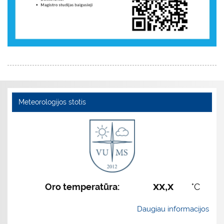
Meteorologijos stotis
xx,x
Oro temperatūra:
°C
Daugiau informacijos