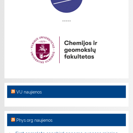
-----
VU naujienos
Phys.org naujienos