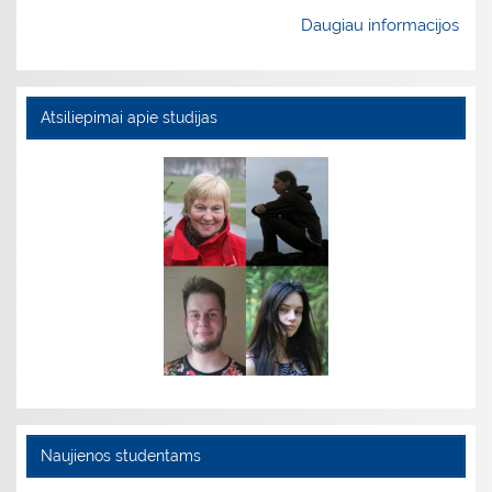
Daugiau informacijos
Atsiliepimai apie studijas
Naujienos studentams