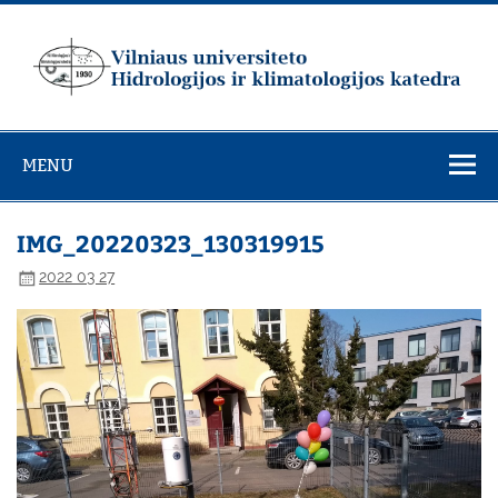
Skip
to
content
Vilniaus
universiteto
MENU
Hidrologijos ir
klimatologijos
katedra
IMG_20220323_130319915
2022 03 27