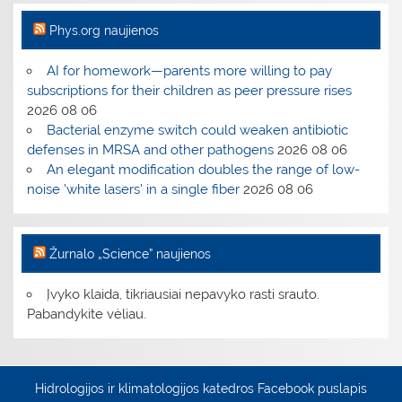
Phys.org naujienos
AI for homework—parents more willing to pay
subscriptions for their children as peer pressure rises
2026 08 06
Bacterial enzyme switch could weaken antibiotic
defenses in MRSA and other pathogens
2026 08 06
An elegant modification doubles the range of low-
noise 'white lasers' in a single fiber
2026 08 06
Žurnalo „Science” naujienos
Įvyko klaida, tikriausiai nepavyko rasti srauto.
Pabandykite vėliau.
Hidrologijos ir klimatologijos katedros Facebook puslapis