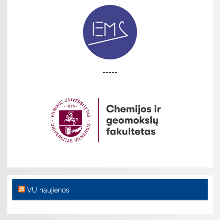
-----
VU naujienos