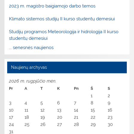
2023 m. magistro baigiamojo darbo temos
Klimato sistemos studijų II kurso studentų dėmesiui
Studijų programos Meteorologija ir hidrologija II kurso
studentų dėmesiui
... senesnės naujienos
Naujienų archyvas
2026 m. rugpjūčio mėn.
Pr
A
T
K
Pn
Š
S
1
2
3
4
5
6
7
8
9
10
11
12
13
14
15
16
17
18
19
20
21
22
23
24
25
26
27
28
29
30
31