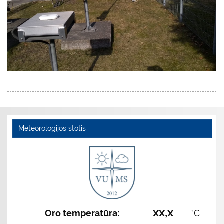
Meteorologijos stotis
xx,x
Oro temperatūra:
°C