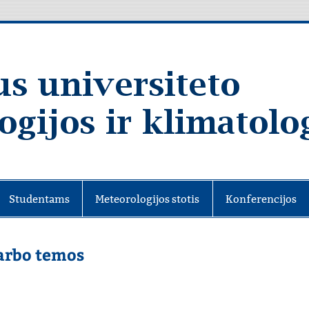
Studentams
Meteorologijos stotis
Konferencijos
arbo temos