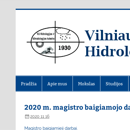
Skip
to
content
Pradžia
Apie mus
Mokslas
Studijos
2020 m. magistro baigiamojo d
2020 11 16
Magistro baigiamieji darbai.