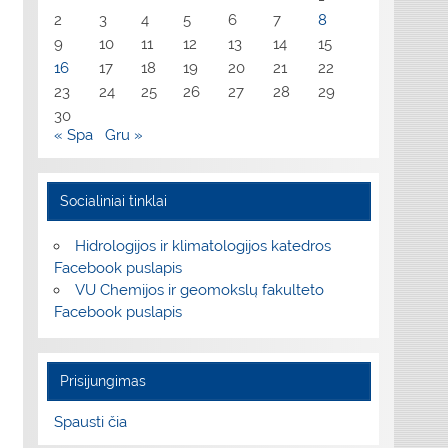
2
3
4
5
6
7
8
9
10
11
12
13
14
15
16
17
18
19
20
21
22
23
24
25
26
27
28
29
30
« Spa
Gru »
Socialiniai tinklai
Hidrologijos ir klimatologijos katedros
Facebook puslapis
VU Chemijos ir geomokslų fakulteto
Facebook puslapis
Prisijungimas
Spausti čia