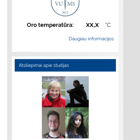
xx,x
Oro temperatūra:
°C
Daugiau informacijos
Atsiliepimai apie studijas