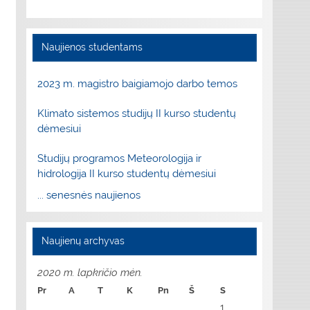
Naujienos studentams
2023 m. magistro baigiamojo darbo temos
Klimato sistemos studijų II kurso studentų
dėmesiui
Studijų programos Meteorologija ir
hidrologija II kurso studentų dėmesiui
... senesnės naujienos
Naujienų archyvas
2020 m. lapkričio mėn.
Pr
A
T
K
Pn
Š
S
1