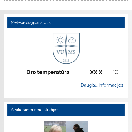
Meteorologijos stotis
xx,x
Oro temperatūra:
°C
Daugiau informacijos
Atsiliepimai apie studijas