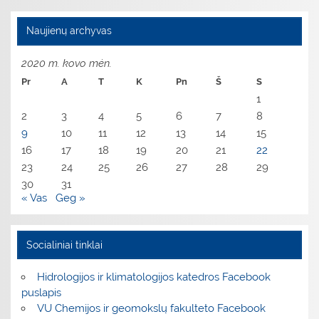
Naujienų archyvas
2020 m. kovo mėn.
Pr
A
T
K
Pn
Š
S
1
2
3
4
5
6
7
8
9
10
11
12
13
14
15
16
17
18
19
20
21
22
23
24
25
26
27
28
29
30
31
« Vas
Geg »
Socialiniai tinklai
Hidrologijos ir klimatologijos katedros Facebook
puslapis
VU Chemijos ir geomokslų fakulteto Facebook