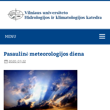
Skip
to
content
Vilniaus
universiteto
MENU
Hidrologijos ir
klimatologijos
katedra
Pasaulinė meteorologijos diena
2020 03 22