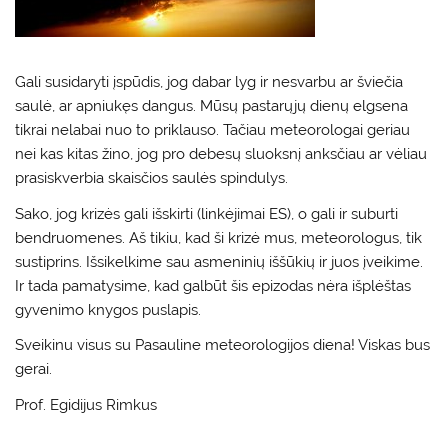
Gali susidaryti įspūdis, jog dabar lyg ir nesvarbu ar šviečia
saulė, ar apniukęs dangus. Mūsų pastarųjų dienų elgsena
tikrai nelabai nuo to priklauso. Tačiau meteorologai geriau
nei kas kitas žino, jog pro debesų sluoksnį anksčiau ar vėliau
prasiskverbia skaisčios saulės spindulys.
Sako, jog krizės gali išskirti (linkėjimai ES), o gali ir suburti
bendruomenes. Aš tikiu, kad ši krizė mus, meteorologus, tik
sustiprins. Išsikelkime sau asmeninių iššūkių ir juos įveikime.
Ir tada pamatysime, kad galbūt šis epizodas nėra išplėštas
gyvenimo knygos puslapis.
Sveikinu visus su Pasauline meteorologijos diena! Viskas bus
gerai.
Prof. Egidijus Rimkus