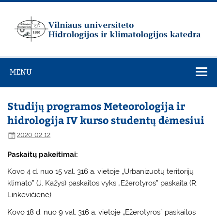
Skip
to
content
Vilniaus
universiteto
MENU
Hidrologijos ir
klimatologijos
katedra
Studijų programos Meteorologija ir
hidrologija IV kurso studentų dėmesiui
2020 02 12
Paskaitų pakeitimai:
Kovo 4 d. nuo 15 val. 316 a. vietoje „Urbanizuotų teritorijų
klimato” (J. Kažys) paskaitos vyks „Ežerotyros” paskaita (R.
Linkevičienė)
Kovo 18 d. nuo 9 val. 316 a. vietoje „Ežerotyros” paskaitos