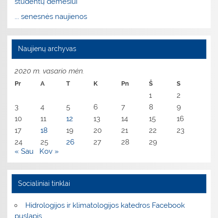
studentų dėmesiui
... senesnės naujienos
Naujienų archyvas
2020 m. vasario mėn.
Pr
A
T
K
Pn
Š
S
1
2
3
4
5
6
7
8
9
10
11
12
13
14
15
16
17
18
19
20
21
22
23
24
25
26
27
28
29
« Sau
Kov »
Socialiniai tinklai
Hidrologijos ir klimatologijos katedros Facebook
puslapis