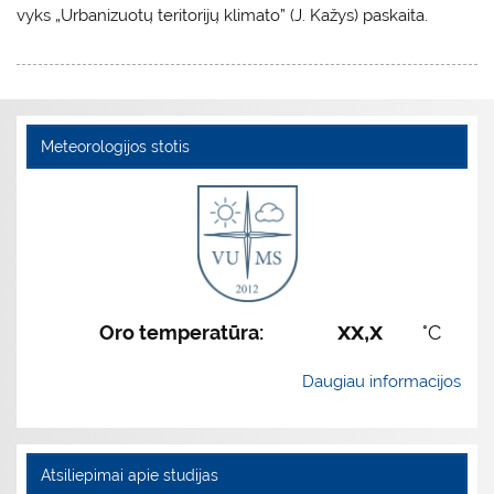
vyks „Urbanizuotų teritorijų klimato” (J. Kažys) paskaita.
Meteorologijos stotis
xx,x
Oro temperatūra:
°C
Daugiau informacijos
Atsiliepimai apie studijas